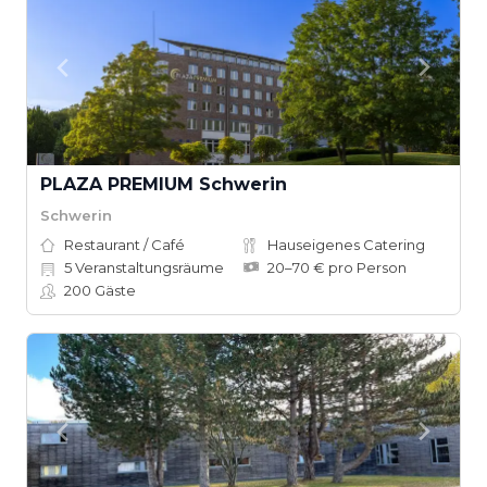
PLAZA PREMIUM Schwerin
Schwerin
Restaurant / Café
Hauseigenes Catering
5
Veranstaltungsräume
20–70 € pro Person
200
Gäste