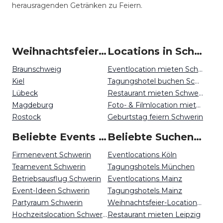
herausragenden Getränken zu Feiern.
Weihnachtsfeiern um Schwerin
Locations in Schwerin mieten
Braunschweig
Eventlocation mieten Schwerin
Kiel
Tagungshotel buchen Schwerin
Lübeck
Restaurant mieten Schwerin
Magdeburg
Foto- & Filmlocation mieten Schwerin
Rostock
Geburtstag feiern Schwerin
Beliebte Events in Schwerin
Beliebte Suchen auf Event Inc
Firmenevent Schwerin
Eventlocations Köln
Teamevent Schwerin
Tagungshotels München
Betriebsausflug Schwerin
Eventlocations Mainz
Event-Ideen Schwerin
Tagungshotels Mainz
Partyraum Schwerin
Weihnachtsfeier-Locations Kiel
Hochzeitslocation Schwerin
Restaurant mieten Leipzig