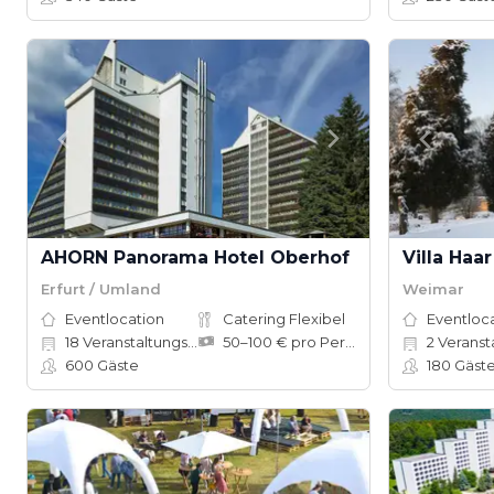
AHORN Panorama Hotel Oberhof
Villa Haar
Erfurt / Umland
Weimar
Eventlocation
Catering Flexibel
Eventloc
18
Veranstaltungsräume
50–100 € pro Person
2
Veranstalt
600
Gäste
180
Gäst