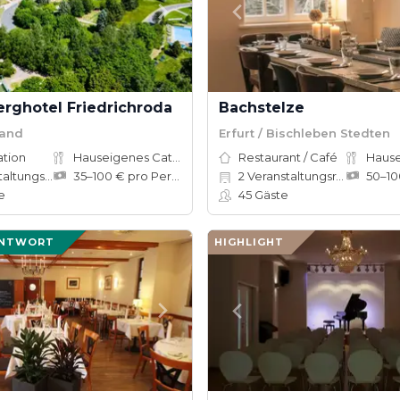
rghotel Friedrichroda
Bachstelze
land
Erfurt / Bischleben Stedten
ation
Hauseigenes Catering
Restaurant / Café
tungsräume
35–100 € pro Person
2
Veranstaltungsräume
e
45
Gäste
ANTWORT
HIGHLIGHT