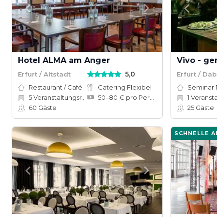
Hotel ALMA am Anger
Vivo - g
5,0
Erfurt / Altstadt
Erfurt / Da
Restaurant / Café
Catering Flexibel
Seminar
5
Veranstaltungsräume
50–80 € pro Person
1
Veranstalt
60
Gäste
25
Gäste
SCHNELLE 