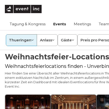
eventinc
Tagung & Kongress
Events
Meetings
Team
Thueringen
Anlass
Gäste
Preis pro Pers
Weihnachtsfeier-Location
Weihnachtsfeierlocations finden - Unverbin
Hier finden Sie eine Übersicht aller Weihnachtsfeierlocations in
einem exklusiven Nachtclub im Zentrum, in einem außergewöhnlich
kürzester Zeit ein Dashboard mit idealen Eventlocations für Ihr
Event Inc.