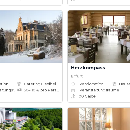
Herzkompass
Erfurt
ation
Catering Flexibel
Eventlocation
ungsräume
50–110 € pro Person
1
Veranstaltungsräume
e
100
Gäste