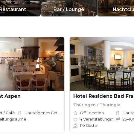
Restaurant
Bar / Lounge
Nachtcl
nt Aspen
Thüringen / Thuringia
t / Café
Hauseigenes Catering
Off Location
altungsräume
4
Veranstaltungsräume
110
Gäste