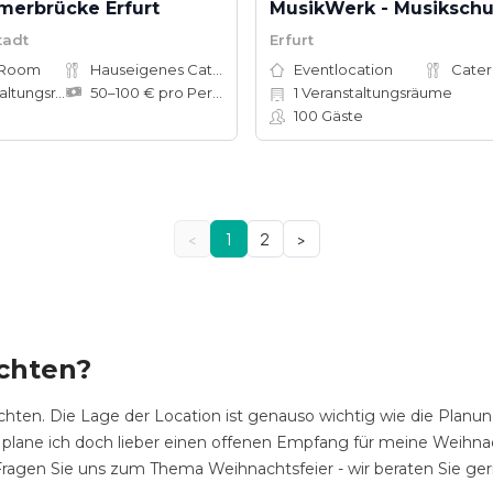
merbrücke Erfurt
MusikWerk - Musikschul
stadt
Erfurt
 Room
Hauseigenes Catering
Eventlocation
Cater
tungsräume
50–100 € pro Person
1
Veranstaltungsräume
100
Gäste
<
1
2
>
achten?
hten. Die Lage der Location ist genauso wichtig wie die Planun
 plane ich doch lieber einen offenen Empfang für meine Weihnach
. Fragen Sie uns zum Thema Weihnachtsfeier - wir beraten Sie ger