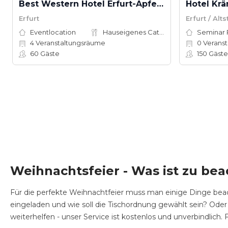
Best Western Hotel Erfurt-Apfelstädt
Hotel Krä
Erfurt
Erfurt / Alt
Eventlocation
Hauseigenes Catering
Seminar
4
Veranstaltungsräume
0
Veranstal
60
Gäste
150
Gäste
Weihnachtsfeier - Was ist zu be
Für die perfekte Weihnachtfeier muss man einige Dinge beac
eingeladen und wie soll die Tischordnung gewählt sein? Oder
weiterhelfen - unser Service ist kostenlos und unverbindlich