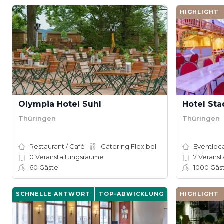
HIGHLIGHT
Olympia Hotel Suhl
Hotel St
Thüringen
Thüringen
Restaurant / Café
Catering Flexibel
Eventloc
0
Veranstaltungsräume
7
Veranst
60
Gäste
1000
Gäs
SCHNELLE ANTWORT
TOP-ABWICKLUNG
HIGHLIGHT