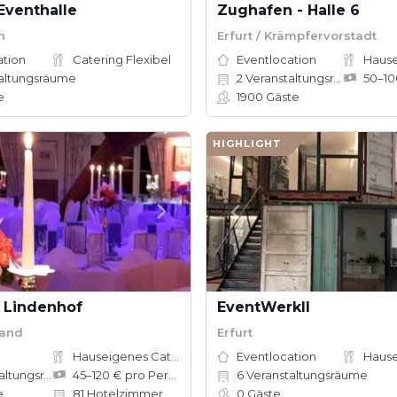
venthalle
Zughafen - Halle 6
h
Erfurt / Krämpfervorstadt
ation
Catering Flexibel
Eventlocation
altungsräume
2
Veranstaltungsräume
e
1900
Gäste
HIGHLIGHT
r Lindenhof
EventWerkII
land
Erfurt
Hauseigenes Catering
Eventlocation
tungsräume
45–120 € pro Person
6
Veranstaltungsräume
e
81
Hotelzimmer
0
Gäste