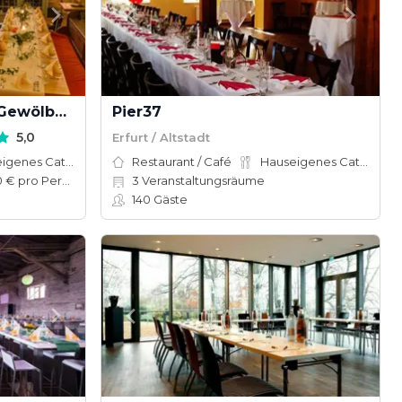
Kromer's Restaurant & Gewölbekeller
Pier37
5,0
Erfurt / Altstadt
Hauseigenes Catering
Restaurant / Café
Hauseigenes Catering
30–60 € pro Person
3
Veranstaltungsräume
140
Gäste