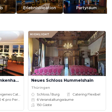
ub
Erlebnislocation
Partyraum
HIGHLIGHT
Hotel Residenz Bad Frankenhausen
Neues Schloss Hummelshain
Thüringen
Hauseigenes Catering
Schloss / Burg
Catering Flexibel
25–100 € pro Person
6
Veranstaltungsräume
150
Gäste