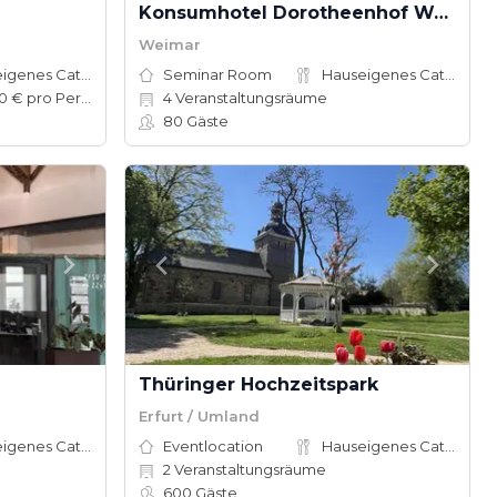
Konsumhotel Dorotheenhof Weimar
Weimar
Hauseigenes Catering
Seminar Room
Hauseigenes Catering
50–100 € pro Person
4
Veranstaltungsräume
80
Gäste
Thüringer Hochzeitspark
Erfurt / Umland
Hauseigenes Catering
Eventlocation
Hauseigenes Catering
2
Veranstaltungsräume
600
Gäste