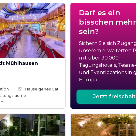
Darf es ein
bisschen mehr
sein?
Sichern Sie sich Zugan
unserem erweiterten Po
mit über 90.000
adt Mühlhausen
Tagungshotels, Teame
und Eventlocations in 
Europa.
ation
Hauseigenes Catering
altungsräume
Jetzt freischal
te