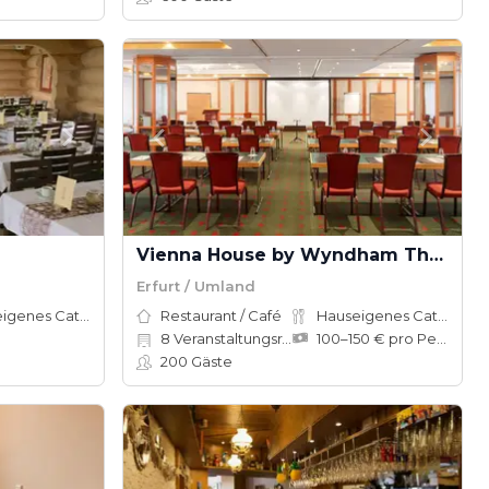
Vienna House by Wyndham Thüringer Hof Eisenach
Erfurt / Umland
Hauseigenes Catering
Restaurant / Café
Hauseigenes Catering
8
Veranstaltungsräume
100–150 € pro Person
200
Gäste