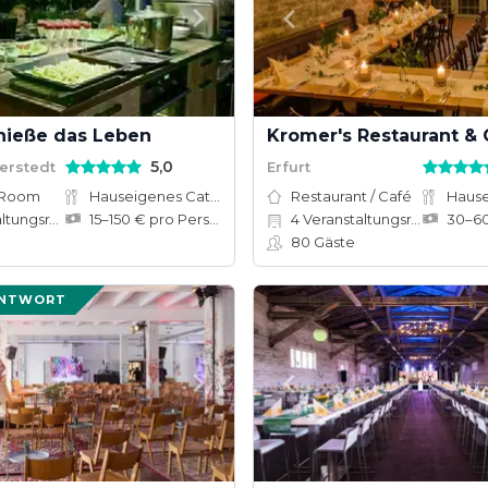
enieße das Leben
5,0
berstedt
Erfurt
 Room
Hauseigenes Catering
Restaurant / Café
ungsräume
15–150 € pro Person
4
Veranstaltungsräume
80
Gäste
ANTWORT