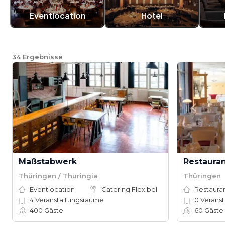
Eventlocation
Hotel
34
Ergebnisse
Maßstabwerk
Restaura
Thüringen / Thuringia
Thüringen
Eventlocation
Catering Flexibel
Restauran
4
Veranstaltungsräume
0
Veranst
400
Gäste
60
Gäste