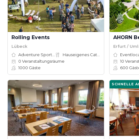
Rolling Events
AHORN Be
Lübeck
Erfurt / Um
Adventure Sports Site
Hauseigenes Catering
Eventloc
0
Veranstaltungsräume
10
Veranstal
1000
Gäste
600
Gäst
SCHNELLE 