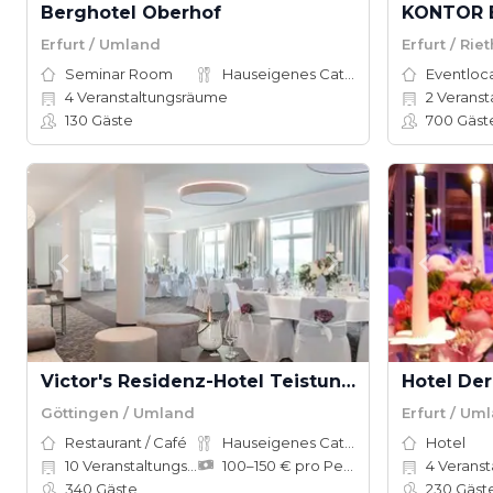
Berghotel Oberhof
KONTOR E
Erfurt / Umland
Erfurt / Riet
Seminar Room
Hauseigenes Catering
Eventloc
4
Veranstaltungsräume
2
Veranst
130
Gäste
700
Gäst
Victor's Residenz-Hotel Teistungenburg
Hotel De
Göttingen / Umland
Erfurt / Um
Restaurant / Café
Hauseigenes Catering
Hotel
10
Veranstaltungsräume
100–150 € pro Person
4
Veranstal
340
Gäste
230
Gäst