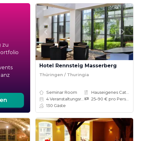
g zu
rtfolio
Hotel Rennsteig Masserberg
vents
Thüringen / Thuringia
ganz
Seminar Room
Hauseigenes Catering
4
Veranstaltungsräume
25–90 € pro Person
ten
130
Gäste