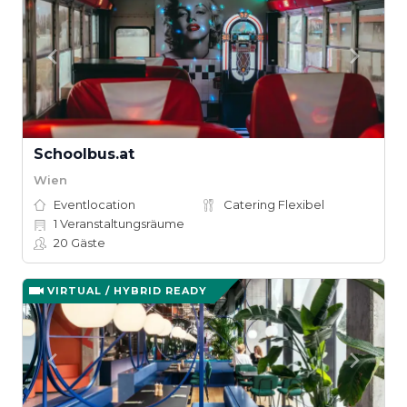
Schoolbus.at
Wien
Eventlocation
Catering Flexibel
1
Veranstaltungsräume
20
Gäste
VIRTUAL / HYBRID READY