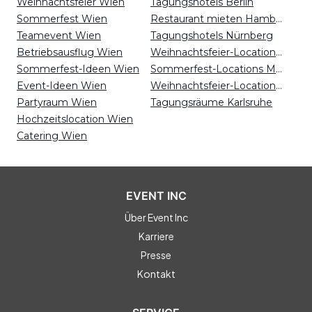
Weihnachtsfeier Wien
Tagungshotels Berlin
Sommerfest Wien
Restaurant mieten Hamburg
Teamevent Wien
Tagungshotels Nürnberg
Betriebsausflug Wien
Weihnachtsfeier-Locations Essen
Sommerfest-Ideen Wien
Sommerfest-Locations Mainz
Event-Ideen Wien
Weihnachtsfeier-Locations Mainz
Partyraum Wien
Tagungsräume Karlsruhe
Hochzeitslocation Wien
Catering Wien
EVENT INC
Über Event Inc
Karriere
Presse
Kontakt