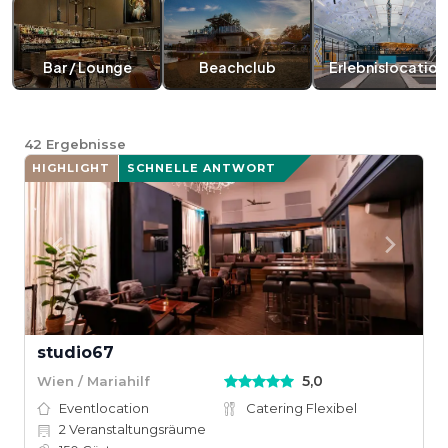
Bar / Lounge
Beachclub
Erlebnislocation
42
Ergebnisse
HIGHLIGHT
SCHNELLE ANTWORT
studio67
5,0
Wien / Mariahilf
Eventlocation
Catering Flexibel
2
Veranstaltungsräume