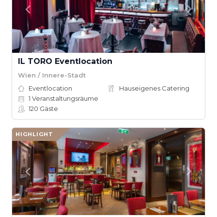
IL TORO Eventlocation
Wien / Innere-Stadt
Eventlocation
Hauseigenes Catering
1
Veranstaltungsräume
120
Gäste
HIGHLIGHT