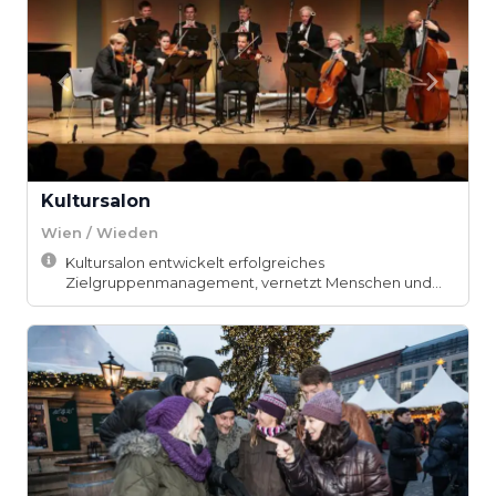
Kultursalon
Wien / Wieden
Kultursalon entwickelt erfolgreiches
Zielgruppenmanagement, vernetzt Menschen und
schafft Atmosph...