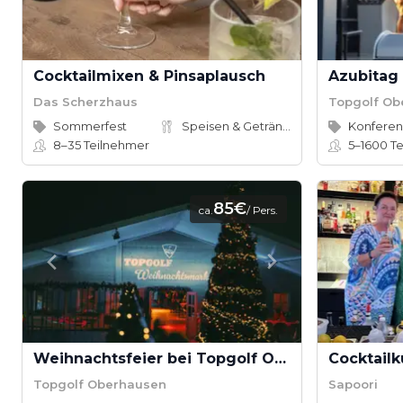
Cocktailmixen & Pinsaplausch
Das Scherzhaus
Topgolf Ob
Sommerfest
Speisen & Getränke
8–35
Teilnehmer
5–1600
Te
85€
ca.
/ Pers.
Weihnachtsfeier bei Topgolf Oberhausen
Cocktailk
Topgolf Oberhausen
Sapoori