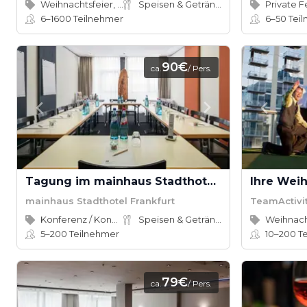
Weihnachtsfeier, Dinner
Speisen & Getränke
Private F
6–1600
Teilnehmer
6–50
Tei
90€
ca.
/ Pers.
Tagung im mainhaus Stadthotel Frankfurt
mainhaus Stadthotel Frankfurt
TeamActivi
Konferenz / Kongress
Speisen & Getränke
Weihnach
5–200
Teilnehmer
10–200
Te
79€
ca.
/ Pers.