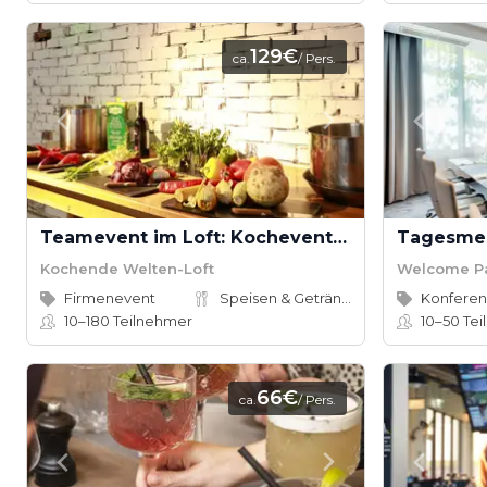
129€
ca.
/ Pers.
Teamevent im Loft: Kochevent inkl. Cocktail-Workshop ab 16 Teilnehmern
Kochende Welten-Loft
Welcome P
Firmenevent
Speisen & Getränke
10–180
Teilnehmer
10–50
Tei
66€
ca.
/ Pers.