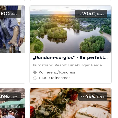
100€
204€
/ Pers.
ca.
/ Pers.
,,Rundum-sorglos'' - Ihr perfekter Veranstaltungstag
Eurostrand Resort Lüneburger Heide
Konferenz / Kongress
1–1000
Teilnehmer
89€
49€
/ Pers.
ca.
/ Pers.