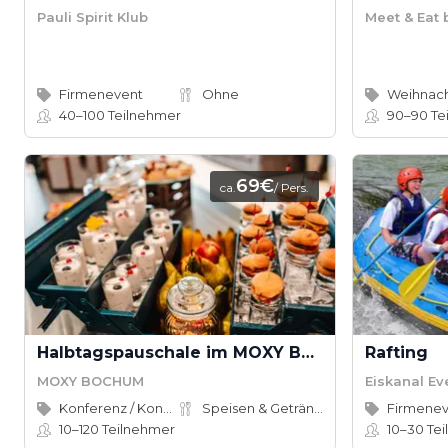
Pauli Spirit Klub
Meet & Eat 
Firmenevent
Ohne
Weihnach
40–100
Teilnehmer
90–90
Te
69€
ca.
/ Pers.
Halbtagspauschale im MOXY Bochum
Rafting
MOXY BOCHUM
Eiskanal Ev
Konferenz / Kongress
Speisen & Getränke
Firmene
10–120
Teilnehmer
10–30
Tei