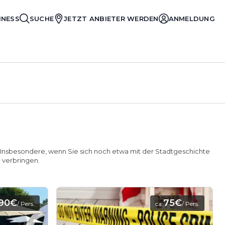
INESS
SUCHE
JETZT ANBIETER WERDEN
ANMELDUNG
en. Insbesondere, wenn Sie sich noch etwa mit der Stadtgeschichte
 verbringen.
,90€
75€
/ Pers.
ca.
/ Pers.