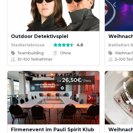
Outdoor Detektivspiel
Weihnacht
4,6
Stadterlebnisse
BattleKart
Teambuilding
Ohne
Weihnach
10–100
Teilnehmer
2–100
Tei
26,50€
ca.
/ Pers.
Firmenevent im Pauli Spirit Klub
Weihnac