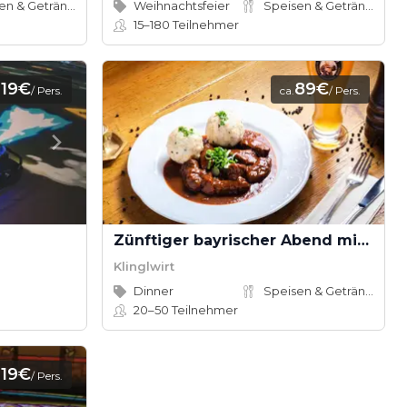
Speisen & Getränke
Weihnachtsfeier
Speisen & Getränke
15–180
Teilnehmer
19€
89€
.
/ Pers.
ca.
/ Pers.
Zünftiger bayrischer Abend mit Bio-Schmankerl im Family Style
Klinglwirt
Dinner
Speisen & Getränke
20–50
Teilnehmer
19€
.
/ Pers.