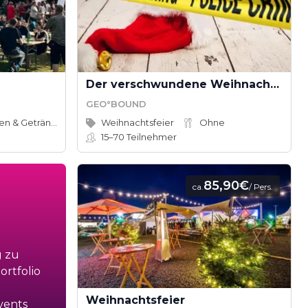
Der verschwundene Weihnachtsmann - Rettet Weihnachten! (Teamevent)
GEO°BOUND
Speisen & Getränke
Weihnachtsfeier
Ohne
15–70
Teilnehmer
85,90€
ca.
/ Pers.
g zu
rtfolio
Weihnachtsfeier
vents