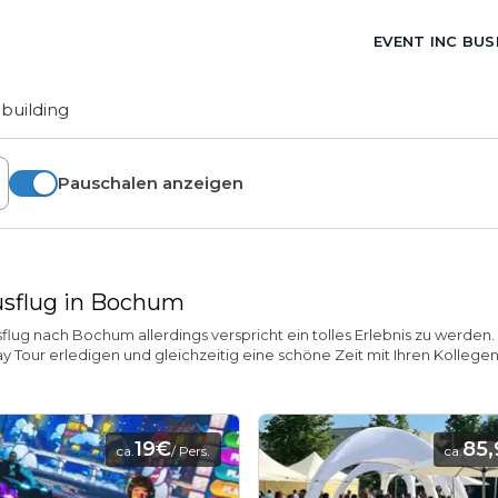
EVENT INC BUS
building
Pauschalen anzeigen
ausflug in Bochum
ausflug nach Bochum allerdings verspricht ein tolles Erlebnis zu werd
y Tour erledigen und gleichzeitig eine schöne Zeit mit Ihren Kollegen
19€
85
ca.
/ Pers.
ca.