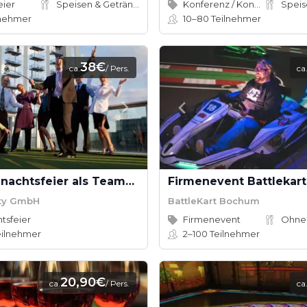
eier
Speisen & Getränke
Konferenz / Kongress
lnehmer
10–80
Teilnehmer
38€
ca.
/ Pers.
ca
Ihre Weihnachtsfeier als Teamevent
Firmenevent Battlekart
ty GmbH
BattleKart Bochum
tsfeier
Firmenevent
Ohne
ilnehmer
2–100
Teilnehmer
20,90€
ca.
/ Pers.
ca