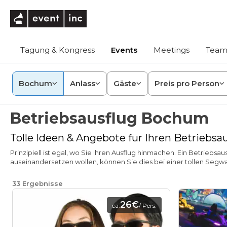
eventinc
Tagung & Kongress
Events
Meetings
Team
Bochum
Anlass
Gäste
Preis pro Person
Betriebsausflug Bochum
Tolle Ideen & Angebote für Ihren Betriebs
Prinzipiell ist egal, wo Sie Ihren Ausflug hinmachen. Ein Betriebs
auseinandersetzen wollen, können Sie dies bei einer tollen Segwa
33
Ergebnisse
26€
ca.
/ Pers.