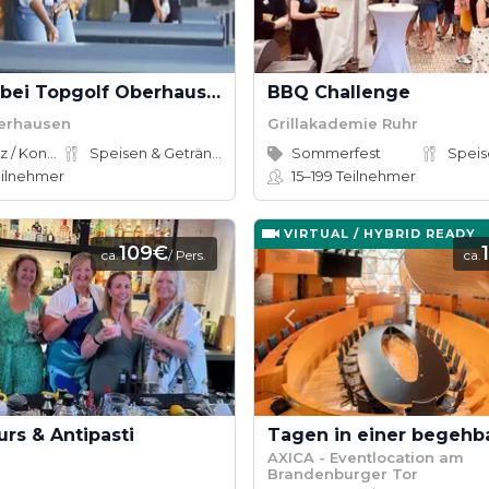
Azubitag bei Topgolf Oberhausen
BBQ Challenge
erhausen
Grillakademie Ruhr
Konferenz / Kongress, Firmenevent
Speisen & Getränke
Sommerfest
ilnehmer
15–199
Teilnehmer
VIRTUAL / HYBRID READY
109€
ca.
/ Pers.
ca.
urs & Antipasti
AXICA - Eventlocation am
Brandenburger Tor