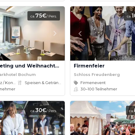
75€
ca.
/ Pers.
ca.
Tagesmeeting und Weihnachtsfeier mit Hotelübernachtung - Tagungspaket
Firmenfeier
arkhotel Bochum
Schloss Freudenberg
Konferenz / Kongress
Speisen & Getränke
Firmenevent
lnehmer
30–100
Teilnehmer
30€
ca.
/ Pers.
ca.