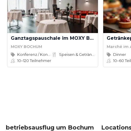
Ganztagspauschale im MOXY Bochum
Getränke
MOXY BOCHUM
Marché im 
Konferenz / Kongress
Speisen & Getränke
Dinner
10–120
Teilnehmer
10–60
Tei
betriebsausflug um Bochum
Location