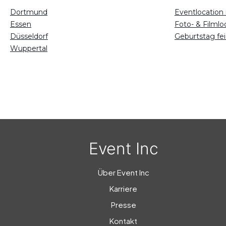
Dortmund
Eventlocatio
Essen
Foto- & Filml
Düsseldorf
Geburtstag f
Wuppertal
Event Inc
Über Event Inc
Karriere
Presse
Kontakt