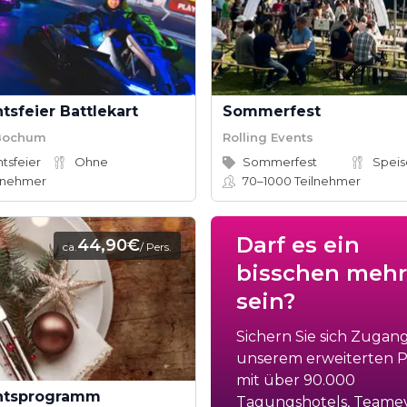
sfeier Battlekart
Sommerfest
 Bochum
Rolling Events
tsfeier
Ohne
Sommerfest
lnehmer
70–1000
Teilnehmer
Darf es ein
44,90€
ca.
/ Pers.
bisschen mehr
sein?
Sichern Sie sich Zugan
unserem erweiterten Po
mit über 90.000
htsprogramm
Tagungshotels, Teame