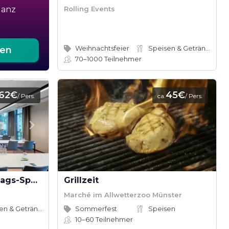
Rolling Events
ganz
Weihnachtsfeier
Speisen & Getränke
ten
70–1000
Teilnehmer
62€
45€
/ Pers.
ca.
/ Pers.
MEET & EAT light (Halbtags-Special)
Grillzeit
Marché im Allwetterzoo Münster
Speisen & Getränke
Sommerfest
Speisen
10–60
Teilnehmer