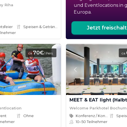
by Riha
und Eventlocations in 
Europa.
tsfeier
Speisen & Getränke
Jetzt freischal
ilnehmer
70€
ca.
/ Pers.
ca.
entlocation
Welcome Parkhotel Bochum
vent
Ohne
Konferenz / Kongress
lnehmer
10–50
Teilnehmer