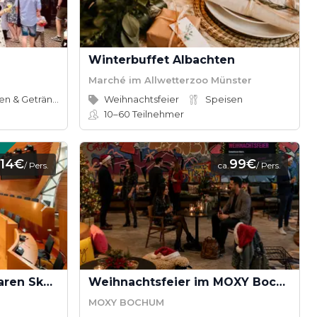
Winterbuffet Albachten
Marché im Allwetterzoo Münster
Speisen & Getränke
Weihnachtsfeier
Speisen
10–60
Teilnehmer
114€
99€
/ Pers.
ca.
/ Pers.
Tagen in einer begehbaren Skulptur
Weihnachtsfeier im MOXY Bochum
MOXY BOCHUM