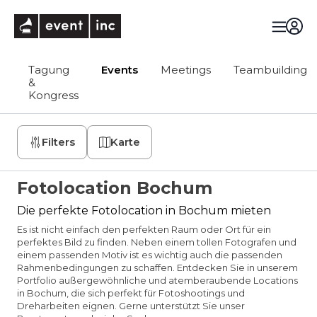
eventinc
Tagung
Events
Meetings
Teambuilding
&
Kongress
Filters
Karte
Fotolocation Bochum
Die perfekte Fotolocation in Bochum mieten
Es ist nicht einfach den perfekten Raum oder Ort für ein
perfektes Bild zu finden. Neben einem tollen Fotografen und
einem passenden Motiv ist es wichtig auch die passenden
Rahmenbedingungen zu schaffen. Entdecken Sie in unserem
Portfolio außergewöhnliche und atemberaubende Locations
in Bochum, die sich perfekt für Fotoshootings und
Dreharbeiten eignen. Gerne unterstützt Sie unser