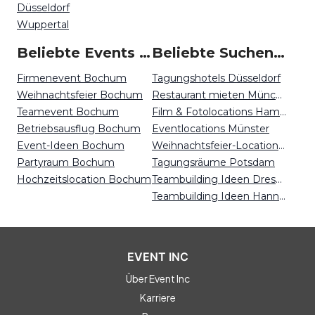
Düsseldorf
Wuppertal
Beliebte Events in Bochum
Beliebte Suchen auf Event Inc
Firmenevent Bochum
Tagungshotels Düsseldorf
Weihnachtsfeier Bochum
Restaurant mieten München
Teamevent Bochum
Film & Fotolocations Hamburg
Betriebsausflug Bochum
Eventlocations Münster
Event-Ideen Bochum
Weihnachtsfeier-Locations Essen
Partyraum Bochum
Tagungsräume Potsdam
Hochzeitslocation Bochum
Teambuilding Ideen Dresden
Teambuilding Ideen Hannover
EVENT INC
Über Event Inc
Karriere