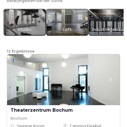
Beratungsteam bei der Suche.
Studio
Loft
Industriegebäud
12
Ergebnisse
Theaterzentrum Bochum
Bochum
Seminar Room
Catering Flexibel