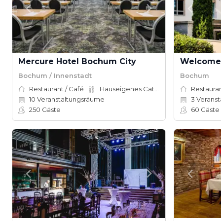
Mercure Hotel Bochum City
Welcome 
Bochum / Innenstadt
Bochum
Restaurant / Café
Hauseigenes Catering
Restauran
10
Veranstaltungsräume
3
Veranst
250
Gäste
60
Gäste