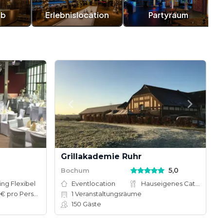
ub
Erlebnislocation
Partyraum
Grillakademie Ruhr
5,0
Bochum
ing Flexibel
Eventlocation
Hauseigenes Catering
15–90 € pro Person
1
Veranstaltungsräume
150
Gäste