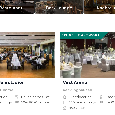
Restaurant
Bar / Lounge
Nachtcl
SCHNELLE ANTWORT
Ruhrstadion
Vest Arena
Grumme
Recklinghausen
ation
Hauseigenes Catering
Eventlocation
Cater
tungsräume
50–280 € pro Person
4
Veranstaltungsräume
e
850
Gäste