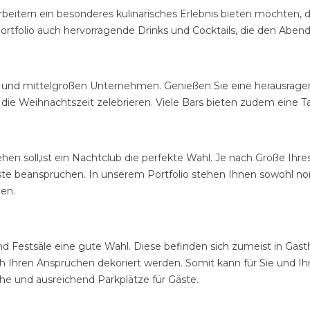
rbeitern ein besonderes kulinarisches Erlebnis bieten möchten, 
ortfolio auch hervorragende Drinks und Cocktails, die den Abe
n und mittelgroßen Unternehmen. Genießen Sie eine herausragen
 die Weihnachtszeit zelebrieren. Viele Bars bieten zudem eine 
tehen soll,ist ein Nachtclub die perfekte Wahl. Je nach Größe I
ste beanspruchen. In unserem Portfolio stehen Ihnen sowohl no
den.
nd Festsäle eine gute Wahl. Diese befinden sich zumeist in Gast
ch Ihren Ansprüchen dekoriert werden. Somit kann für Sie und 
he und ausreichend Parkplätze für Gäste.