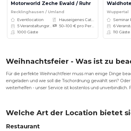
Motorworld Zeche Ewald / Ruhr
Waldhote
Recklinghausen / Umland
Wuppertal
Eventlocation
Hauseigenes Catering
Seminar
5
Veranstaltungsräume
50–100 € pro Person
6
Veranst
1000
Gäste
110
Gäste
Weihnachtsfeier - Was ist zu be
Für die perfekte Weihnachtfeier muss man einige Dinge beac
eingeladen und wie soll die Tischordnung gewählt sein? Oder
weiterhelfen - unser Service ist kostenlos und unverbindlich
Welche Art der Location bietet s
Restaurant