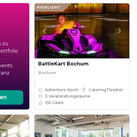
HIGHLIGHT
g zu
rtfolio
BattleKart Bochum
vents
Bochum
ganz
Adventure Sports Site
Catering Flexibel
0
Veranstaltungsräume
ten
150
Gäste