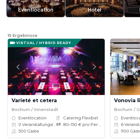
Eventlocation
Hotel
15
Ergebnisse
VIRTUAL / HYBRID READY
Varieté et cetera
Vonovia 
Bochum / Innenstadt
Bochum / 
Eventlocation
Catering Flexibel
Eventloc
0
Veranstaltungsräume
80–150 € pro Person
6
Veranstal
500
Gäste
1100
Gäst