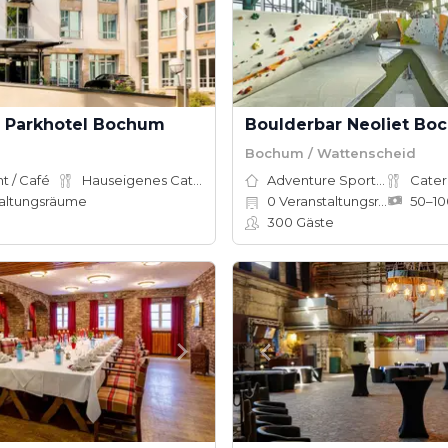
Parkhotel Bochum
Boulderbar Neoliet Bo
Bochum / Wattenscheid
t / Café
Hauseigenes Catering
Adventure Sports Site
Cater
altungsräume
0
Veranstaltungsräume
300
Gäste