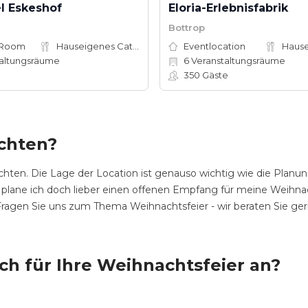
l Eskeshof
Eloria-Erlebnisfabrik
Bottrop
 Room
Hauseigenes Catering
Eventlocation
altungsräume
6
Veranstaltungsräume
350
Gäste
achten?
hten. Die Lage der Location ist genauso wichtig wie die Planun
 plane ich doch lieber einen offenen Empfang für meine Weihnach
. Fragen Sie uns zum Thema Weihnachtsfeier - wir beraten Sie ger
ich für Ihre Weihnachtsfeier an?