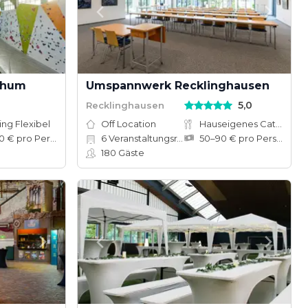
chum
Umspannwerk Recklinghausen
5,0
Recklinghausen
ing Flexibel
Off Location
Hauseigenes Catering
50–100 € pro Person
6
Veranstaltungsräume
50–90 € pro Person
180
Gäste