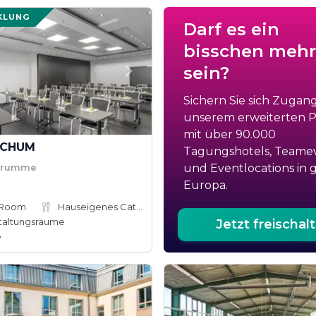
KLUNG
Darf es ein
bisschen mehr
sein?
Sichern Sie sich Zugan
unserem erweiterten Po
mit über 90.000
OCHUM
Tagungshotels, Teame
Grumme
und Eventlocations in 
Europa.
 Room
Hauseigenes Catering
taltungsräume
Jetzt freischal
e