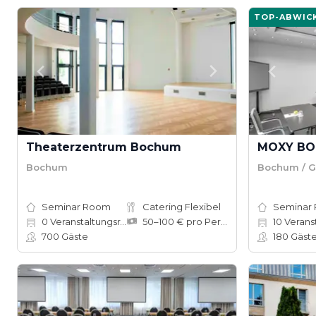
TOP-ABWIC
Theaterzentrum Bochum
MOXY B
Bochum
Bochum / 
Seminar Room
Catering Flexibel
Seminar
0
Veranstaltungsräume
50–100 € pro Person
10
Verans
700
Gäste
180
Gäst