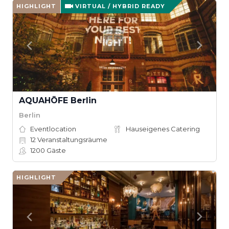
HIGHLIGHT
VIRTUAL / HYBRID READY
AQUAHŌFE Berlin
Berlin
Eventlocation
Hauseigenes Catering
12
Veranstaltungsräume
1200
Gäste
HIGHLIGHT