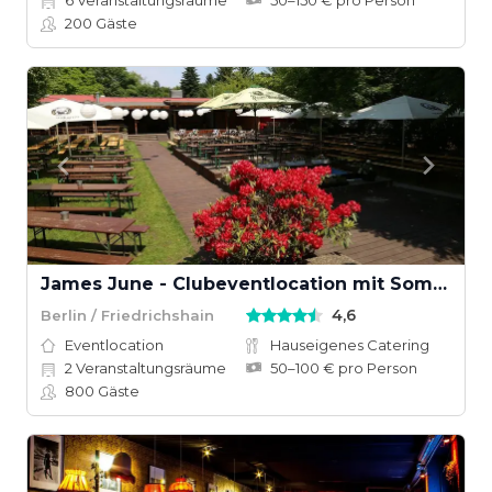
6
Veranstaltungsräume
50–150 € pro Person
200
Gäste
James June - Clubeventlocation mit Sommergarten
4,6
Berlin / Friedrichshain
Eventlocation
Hauseigenes Catering
2
Veranstaltungsräume
50–100 € pro Person
800
Gäste