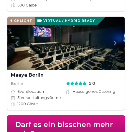
500
Gäste
HIGHLIGHT
VIRTUAL / HYBRID READY
Maaya Berlin
5,0
Berlin
Eventlocation
Hauseigenes Catering
3
Veranstaltungsräume
1200
Gäste
Darf es ein bisschen mehr