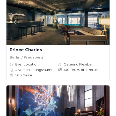
Prince Charles
Berlin / Kreuzberg
Eventlocation
Catering Flexibel
4
Veranstaltungsräume
100–150 € pro Person
500
Gäste