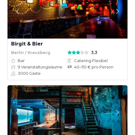
Birgit & Bier
3,3
Berlin / Kreuzberg
Bar
Catering Flexibel
9
Veranstaltungsräume
40–110 € pro Person
3000
Gäste