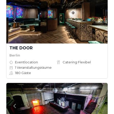
THE DOOR
Berlin
Eventlocation
Catering Flexibel
1
Veranstaltungsräume
180
Gäste