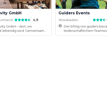
vity GmbH
Guiders Events
4,9
 Umland
Wiesbaden
vity GmbH – dort, wo
Der Erfolg von guiders beru
t lebendig wird. Gemeinsam
leidenschaftlichem Teamwo
derungen meistern, lache...
Kundenkontakt auf Augenhö