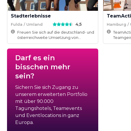
Stadterlebnisse
TeamActi
4,5
Fulda / Umland
Hamburg /
Freuen Sie sich auf die deutschland- und
TeamActi
österreichweite Umsetzung von
Teamgeis
unvergesslichen Teamevents.
Herausfor
Darf es ein
bisschen mehr
sein?
Sichern Sie sich Zugang zu
unserem erweiterten Portfolio
mit über 90.000
Tagungshotels, Teamevents
und Eventlocations in ganz
Europa.