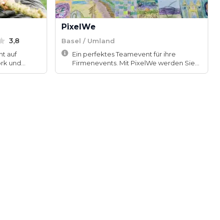
PixelWe
3,8
Basel / Umland
ht auf
Ein perfektes Teamevent für ihre
rk und
Firmenevents. Mit PixelWe werden Sie
he. Du...
und Ihre Gäste kreativ und ...