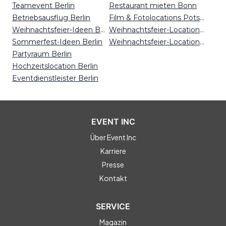
Teamevent Berlin
Restaurant mieten Bonn
Betriebsausflug Berlin
Film & Fotolocations Potsdam
Weihnachtsfeier-Ideen Berlin
Weihnachtsfeier-Locations Dresden
Sommerfest-Ideen Berlin
Weihnachtsfeier-Locations Kiel
Partyraum Berlin
Hochzeitslocation Berlin
Eventdienstleister Berlin
EVENT INC
Über Event Inc
Karriere
Presse
Kontakt
SERVICE
Magazin