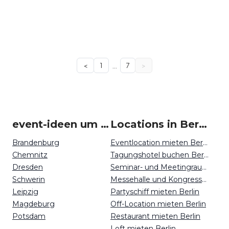
…
<
1
7
>
event-ideen um Berlin
Locations in Berlin mieten
Brandenburg
Eventlocation mieten Berlin
Chemnitz
Tagungshotel buchen Berlin
Dresden
Seminar- und Meetingraum mieten Berlin
Schwerin
Messehalle und Kongresszentrum mieten Berlin
Leipzig
Partyschiff mieten Berlin
Magdeburg
Off-Location mieten Berlin
Potsdam
Restaurant mieten Berlin
Loft mieten Berlin