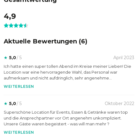
und bei der Durchführung einer Veranstaltung mit Rat und
Tat zur Seite und verhilft Ihnen zu einem Event der
4,9
Superlative.
Aktuelle Bewertungen (
6
)
Waterfront bei Tag:
★
5,0
/ 5
April 2023
Ich hatte einen super tollen Abend im Kreise meiner Lieben! Die
Location war eine hervorragende Wahl, das Personal war
aufmerksam und nicht aufdringlich, sehr angenehme
Atmosphäre. Das Essen - große Klasse!! Meine Gäste und ich sind
WEITERLESEN
begeistert. Vielen Dank!
★
5,0
/ 5
Oktober 2022
Superschöne Location für Events, Essen & Getränke waren top
und die Ansprechpartner vor Ort angenehm unkompliziert.
Unsere Gäste waren begeistert - was will man mehr ?
WEITERLESEN