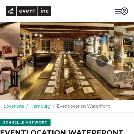
eventinc
‹
›
Locations
Hamburg
Eventlocation Waterfront
SCHNELLE ANTWORT
EVENTLOCATION WATERFRONT