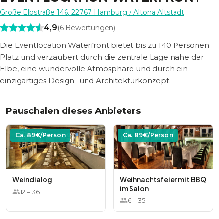
Große Elbstraße 146
,
22767
Hamburg
/ Altona Altstadt
4,9
(
6
Bewertungen)
Die Eventlocation Waterfront bietet bis zu 140 Personen
Platz und verzaubert durch die zentrale Lage nahe der
Elbe, eine wundervolle Atmosphäre und durch ein
einzigartiges Design- und Architekturkonzept.
Pauschalen dieses Anbieters
Ca.
89
€/Person
Ca.
89
€/Person
Weindialog
Weihnachtsfeier mit BBQ
im Salon
12
–
36
6
–
35