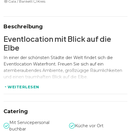
Gala / Bankett
Kreis
Beschreibung
Eventlocation mit Blick auf die
Elbe
In einer der schönsten Städte der Welt findet sich die
Eventlocation Waterfront. Freuen Sie sich auf ein
atemberaubendes Ambiente, großzügige Räumlichkeiten
und einen traumhaften Blick auf die Elbe.
Vielfältige
WEITERLESEN
Nutzungsmöglichkeiten
Die Eventlocation Waterfront bietet auf drei Etagen bis zu
Catering
140 Personen Platz und eignet sich hervorragend für
Tagungen, PR & Marketing Events, Weihnachtsfeiern,
Mit Servicepersonal
Küche vor Ort
Firmenevents, private Feiern, Teamevents, Hochzeiten,
buchbar