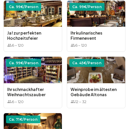
Ca.
99
€/Person
Ca.
99
€/Person
Ja! zur perfekten
Ihr kulinarisches
Hochzeitsfeier
Firmenevent
6
–
120
6
–
120
Ca.
99
€/Person
Ca.
45
€/Person
Ihr schmackhafter
Weinprobe im ältesten
Weihnachtszauber
Gebäude Altonas
6
–
120
12
–
32
Ca.
71
€/Person