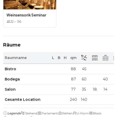
Weinsensorik Seminar
12
–
36
Räume
Raumname
L
B
H
qm
Bistro
88
45
Bodega
87
60
40
Salon
77
35
18
14
1
Gesamte Location
240
140
Legende
Stehend
Parlament
Reihen
U-Form
Block