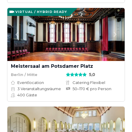
VIRTUAL / HYBRID READY
Meistersaal am Potsdamer Platz
5,0
Berlin / Mitte
Eventlocation
Catering Flexibel
3
Veranstaltungsräume
50–170 € pro Person
400
Gäste