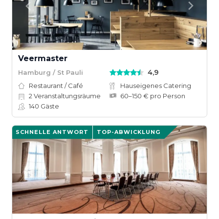
Veermaster
4,9
Hamburg / St Pauli
Restaurant / Café
Hauseigenes Catering
2
Veranstaltungsräume
60–150 € pro Person
140
Gäste
SCHNELLE ANTWORT
TOP-ABWICKLUNG