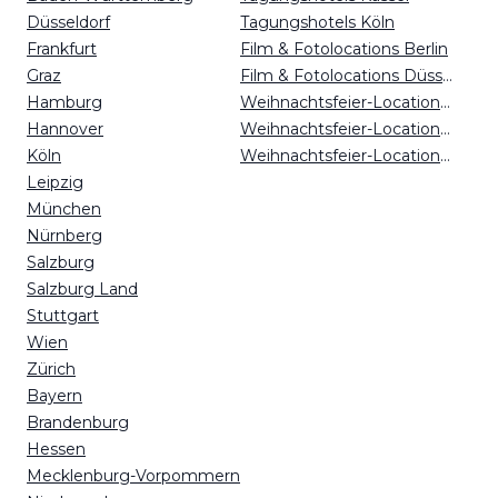
Düsseldorf
Tagungshotels Köln
Frankfurt
Film & Fotolocations Berlin
Graz
Film & Fotolocations Düsseldorf
Hamburg
Weihnachtsfeier-Locations Magdeburg
Hannover
Weihnachtsfeier-Locations Osnabrück
Köln
Weihnachtsfeier-Locations Köln
Leipzig
München
Nürnberg
Salzburg
Salzburg Land
Stuttgart
Wien
Zürich
Bayern
Brandenburg
Hessen
Mecklenburg-Vorpommern