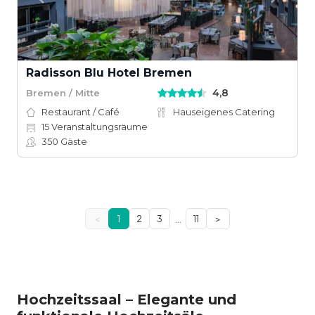
Radisson Blu Hotel Bremen
4,8
Bremen / Mitte
Restaurant / Café
Hauseigenes Catering
15
Veranstaltungsräume
350
Gäste
…
<
1
2
3
11
>
Hochzeitssaal – Elegante und