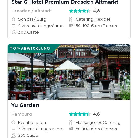
Star G Hotel Premium Dresden Altmarkt
4,8
Dresden / Altstadt
Schloss / Burg
Catering Flexibel
4
Veranstaltungsräume
50–100 € pro Person
300
Gäste
TOP-ABWICKLUNG
Yu Garden
4,6
Hamburg
Eventlocation
Hauseigenes Catering
7
Veranstaltungsräume
50–100 € pro Person
350
Gäste