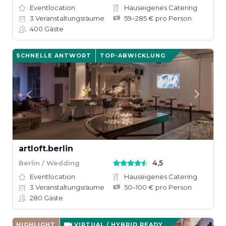
Eventlocation
Hauseigenes Catering
3
Veranstaltungsräume
59–285 € pro Person
400
Gäste
SCHNELLE ANTWORT
TOP-ABWICKLUNG
artloft.berlin
4,5
Berlin / Wedding
Eventlocation
Hauseigenes Catering
3
Veranstaltungsräume
50–100 € pro Person
280
Gäste
HIGHLIGHT
VIRTUAL / HYBRID READY