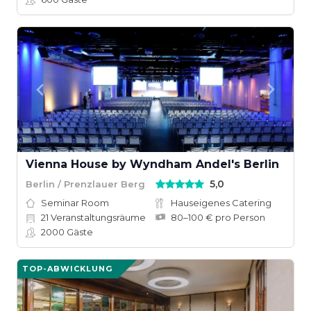
Vienna House by Wyndham Andel's Berlin
5,0
Berlin / Prenzlauer Berg
Seminar Room
Hauseigenes Catering
21
Veranstaltungsräume
80–100 € pro Person
2000
Gäste
TOP-ABWICKLUNG