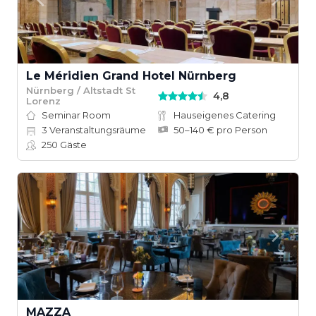
Le Méridien Grand Hotel Nürnberg
Nürnberg / Altstadt St
4,8
Lorenz
Seminar Room
Hauseigenes Catering
3
Veranstaltungsräume
50–140 € pro Person
250
Gäste
MAZZA