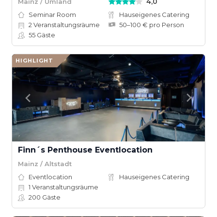
4,0
Mainz / Umland
Seminar Room
Hauseigenes Catering
2
Veranstaltungsräume
50–100 € pro Person
55
Gäste
HIGHLIGHT
Finn´s Penthouse Eventlocation
Mainz / Altstadt
Eventlocation
Hauseigenes Catering
1
Veranstaltungsräume
200
Gäste