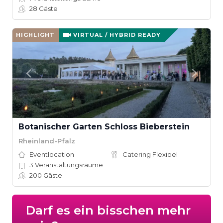
28
Gäste
HIGHLIGHT
VIRTUAL / HYBRID READY
Botanischer Garten Schloss Bieberstein
Rheinland-Pfalz
Eventlocation
Catering Flexibel
3
Veranstaltungsräume
200
Gäste
Darf es ein bisschen mehr