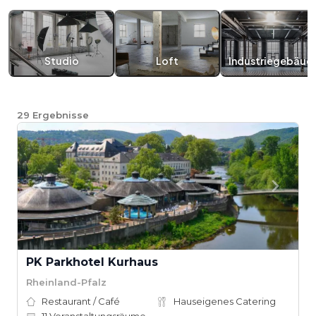
Studio
Loft
Industriegebäud
29
Ergebnisse
PK Parkhotel Kurhaus
Rheinland-Pfalz
Restaurant / Café
Hauseigenes Catering