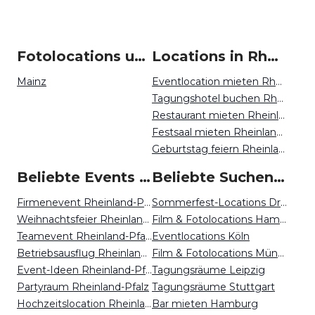
Fotolocations um Rheinland-Pfalz
Locations in Rheinland-Pfalz mieten
Mainz
Eventlocation mieten Rheinland-Pfalz
Tagungshotel buchen Rheinland-Pfalz
Restaurant mieten Rheinland-Pfalz
Festsaal mieten Rheinland-Pfalz
Geburtstag feiern Rheinland-Pfalz
Beliebte Events in Rheinland-Pfalz
Beliebte Suchen auf Event Inc
Firmenevent Rheinland-Pfalz
Sommerfest-Locations Dresden
Weihnachtsfeier Rheinland-Pfalz
Film & Fotolocations Hamburg
Teamevent Rheinland-Pfalz
Eventlocations Köln
Betriebsausflug Rheinland-Pfalz
Film & Fotolocations München
Event-Ideen Rheinland-Pfalz
Tagungsräume Leipzig
Partyraum Rheinland-Pfalz
Tagungsräume Stuttgart
Hochzeitslocation Rheinland-Pfalz
Bar mieten Hamburg