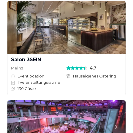
Salon 3SEIN
4,7
Mainz
Eventlocation
Hauseigenes Catering
1
Veranstaltungsräume
130
Gäste