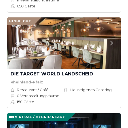
11
Veranstaltungsräume
650
Gäste
HIGHLIGHT
DIE TARGET WORLD LANDSCHEID
Rheinland-Pfalz
Restaurant / Café
Hauseigenes Catering
0
Veranstaltungsräume
150
Gäste
VIRTUAL / HYBRID READY