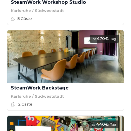
SteamWork Workshop Studio
Karlsruhe / Südweststadt
8
Gäste
470€
ca.
/ Tag
SteamWork Backstage
Karlsruhe / Südweststadt
12
Gäste
440€
ca.
/ Tag