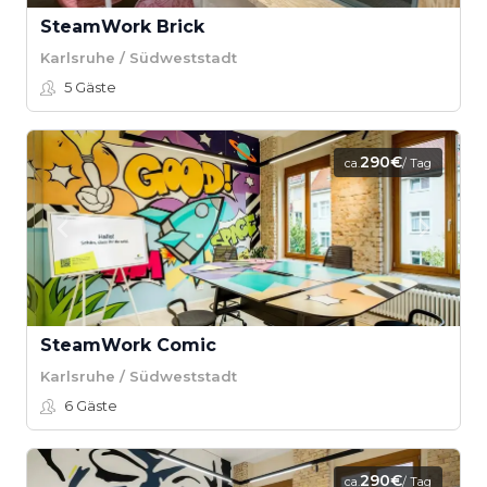
SteamWork Brick
Karlsruhe / Südweststadt
5
Gäste
290€
ca.
/ Tag
SteamWork Comic
Karlsruhe / Südweststadt
6
Gäste
290€
ca.
/ Tag