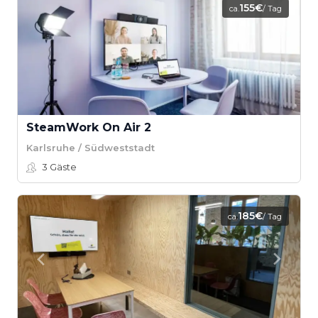
155€
ca.
/ Tag
SteamWork On Air 2
Karlsruhe / Südweststadt
3
Gäste
185€
ca.
/ Tag