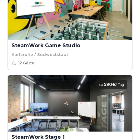
SteamWork Game Studio
Karlsruhe / Südweststadt
12
Gäste
590€
ca.
/ Tag
SteamWork Stage 1