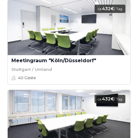
432€
ca.
/ Tag
Meetingraum "Köln/Düsseldorf"
Stuttgart / Umland
40
Gäste
432€
ca.
/ Tag