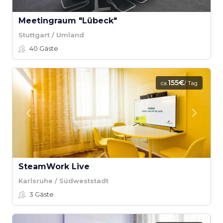
Meetingraum "Lübeck"
Stuttgart / Umland
40
Gäste
155€
ca.
/ Tag
SteamWork Live
Karlsruhe / Südweststadt
3
Gäste