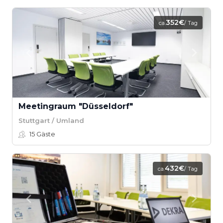
352€
ca.
/ Tag
Meetingraum "Düsseldorf"
Stuttgart / Umland
15
Gäste
432€
ca.
/ Tag