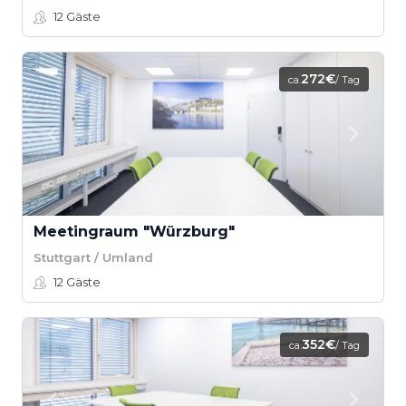
12
Gäste
272€
ca.
/ Tag
Meetingraum "Würzburg"
Stuttgart / Umland
12
Gäste
352€
ca.
/ Tag