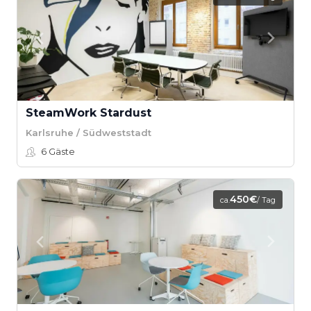
SteamWork Stardust
Karlsruhe / Südweststadt
6
Gäste
450€
ca.
/ Tag