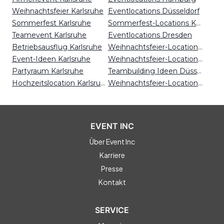
Weihnachtsfeier Karlsruhe
Eventlocations Düsseldorf
Sommerfest Karlsruhe
Sommerfest-Locations Köln
Teamevent Karlsruhe
Eventlocations Dresden
Betriebsausflug Karlsruhe
Weihnachtsfeier-Locations Essen
Event-Ideen Karlsruhe
Weihnachtsfeier-Locations Kassel
Partyraum Karlsruhe
Teambuilding Ideen Düsseldorf
Hochzeitslocation Karlsruhe
Weihnachtsfeier-Locations Kiel
EVENT INC
Über Event Inc
Karriere
Presse
Kontakt
SERVICE