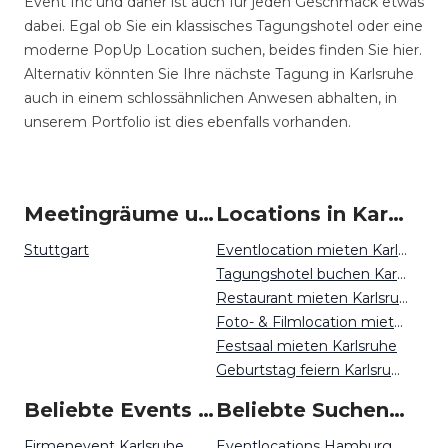
Event Inc und daher ist auch für jeden Geschmack etwas
dabei. Egal ob Sie ein klassisches Tagungshotel oder eine
moderne PopUp Location suchen, beides finden Sie hier.
Alternativ könnten Sie Ihre nächste Tagung in Karlsruhe
auch in einem schlossähnlichen Anwesen abhalten, in
unserem Portfolio ist dies ebenfalls vorhanden.
Meetingräume um Karlsruhe
Locations in Karlsruhe mieten
Stuttgart
Eventlocation mieten Karlsruhe
Tagungshotel buchen Karlsruhe
Restaurant mieten Karlsruhe
Foto- & Filmlocation mieten Karlsruhe
Festsaal mieten Karlsruhe
Geburtstag feiern Karlsruhe
Beliebte Events in Karlsruhe
Beliebte Suchen auf Event Inc
Firmenevent Karlsruhe
Eventlocations Hamburg