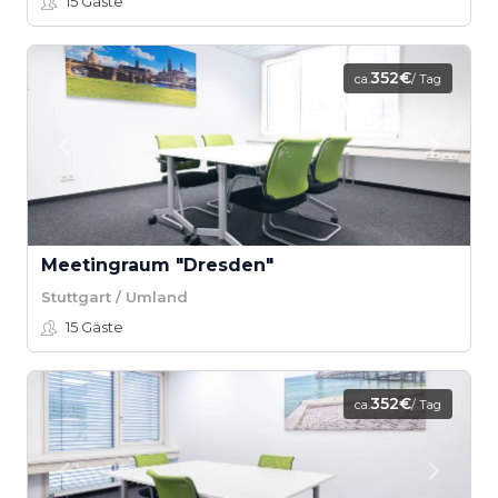
15
Gäste
352€
ca.
/ Tag
Meetingraum "Dresden"
Stuttgart / Umland
15
Gäste
352€
ca.
/ Tag