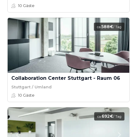
10
Gäste
588€
ca.
/ Tag
Collaboration Center Stuttgart - Raum 06
Stuttgart / Umland
10
Gäste
692€
ca.
/ Tag