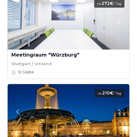
272€
ca.
/ Tag
Meetingraum "Würzburg"
Stuttgart / Umland
12
Gäste
210€
ca.
/ Tag