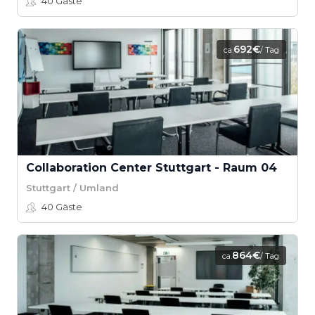
40
Gäste
692€
ca.
/ Tag
Collaboration Center Stuttgart - Raum 04
Stuttgart / Umland
40
Gäste
864€
ca.
/ Tag