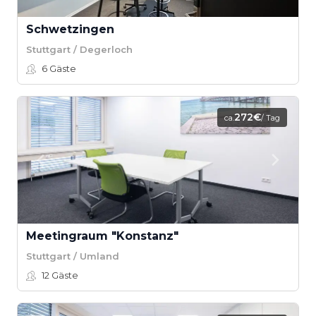
Schwetzingen
Stuttgart / Degerloch
6
Gäste
272€
ca.
/ Tag
Meetingraum "Konstanz"
Stuttgart / Umland
12
Gäste