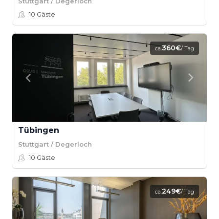
Stuttgart / Degerloch
10
Gäste
360€
ca.
/ Tag
Tübingen
Stuttgart / Degerloch
10
Gäste
249€
ca.
/ Tag