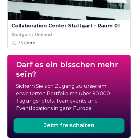
Collaboration Center Stuttgart - Raum 01
Stuttgart / Umland
35
Gäste
Darf es ein bisschen mehr
sein?
Sichern Sie sich Zugang zu unserem
erweiterten Portfolio mit über 90.000
Tagungshotels, Teamevents und
Eventlocations in ganz Europa.
Jetzt freischalten