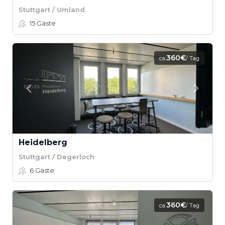
Stuttgart / Umland
15
Gäste
360€
ca.
/ Tag
Heidelberg
Stuttgart / Degerloch
6
Gäste
360€
ca.
/ Tag