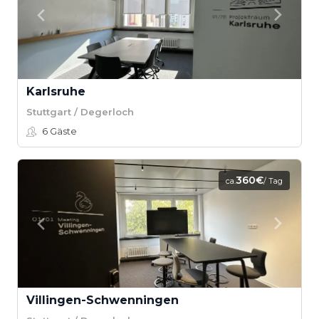
Karlsruhe
Stuttgart / Degerloch
6
Gäste
360€
ca.
/ Tag
Villingen-Schwenningen