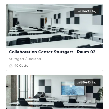
864€
ca.
/ Tag
Collaboration Center Stuttgart - Raum 02
Stuttgart / Umland
40
Gäste
864€
ca.
/ Tag