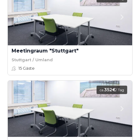
Meetingraum "Stuttgart"
Stuttgart / Umland
15
Gäste
352€
ca.
/ Tag