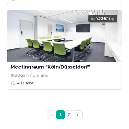
432€
ca.
/ Tag
Meetingraum "Köln/Düsseldorf"
Stuttgart / Umland
40
Gäste
<
1
2
>