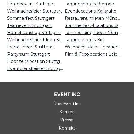
Firmenevent Stuttgart
Tagungshotels Bremen
Weihnachtsfeier Stuttgart
Eventlocations Karlsruhe
Sommerfest Stuttgart
Restaurant mieten München
Teamevent Stuttgart
Sommerfest-Locations Osnabrück
Betriebsausflug Stuttgart
Teambuilding Ideen Nürnberg
Weihnachtsfeier-Ideen Stuttgart
Tagungshotels Kiel
Event-Ideen Stuttgart
Weihnachtsfeier-Locations Stuttgart
Partyraum Stuttgart
Film & Fotolocations Leipzig
Hochzeitslocation Stuttgart
Eventdienstleister Stuttgart
EVENT INC
Über Event Inc
Karriere
Presse
Kontakt