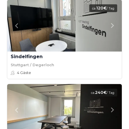
120€
ca.
/ Tag
Sindelfingen
Stuttgart / Degerloch
4
Gäste
240€
ca.
/ Tag