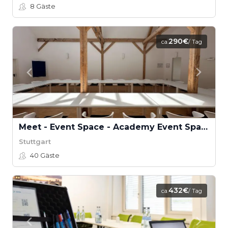
8
Gäste
290€
ca.
/ Tag
Meet - Event Space - Academy Event Space
Stuttgart
40
Gäste
432€
ca.
/ Tag