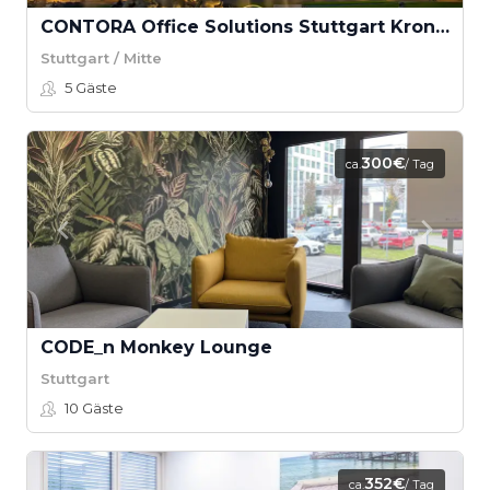
CONTORA Office Solutions Stuttgart Kronprinzenpalais Tagesbüro
Stuttgart / Mitte
5
Gäste
300€
ca.
/ Tag
CODE_n Monkey Lounge
Stuttgart
10
Gäste
352€
ca.
/ Tag