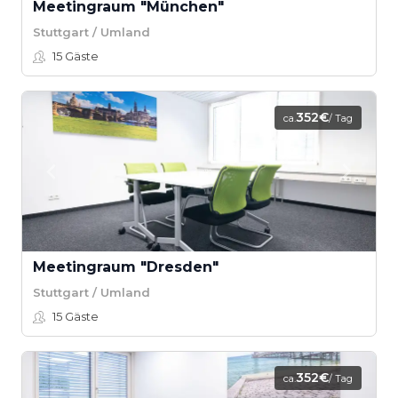
Meetingraum "München"
Stuttgart / Umland
15
Gäste
352€
ca.
/ Tag
Meetingraum "Dresden"
Stuttgart / Umland
15
Gäste
352€
ca.
/ Tag