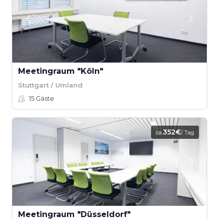
Meetingraum "Köln"
Stuttgart / Umland
15
Gäste
352€
ca.
/ Tag
Meetingraum "Düsseldorf"