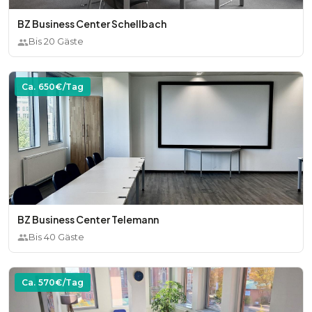
BZ Business Center Schellbach
Bis
20
Gäste
Ca.
650
€/Tag
BZ Business Center Telemann
Bis
40
Gäste
Ca.
570
€/Tag