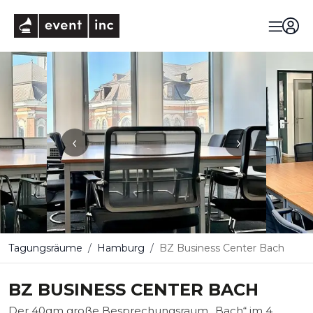
eventinc
‹
›
Tagungsräume
Hamburg
BZ Business Center Bach
BZ BUSINESS CENTER BACH
Der 40qm große Besprechungsraum „Bach“ im 4.