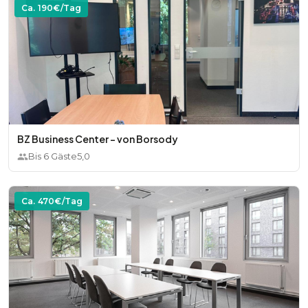
Ca.
190
€/Tag
BZ Business Center - von Borsody
Bis
6
Gäste
5,0
Ca.
470
€/Tag