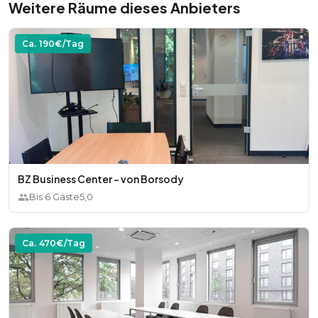
Weitere Räume dieses Anbieters
Ca.
190
€/Tag
BZ Business Center - von Borsody
Bis
6
Gäste
5,0
Ca.
470
€/Tag