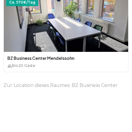
Ca.
570
€/Tag
BZ Business Center Mendelssohn
Bis
20
Gäste
Zur Location dieses Raumes:
BZ Business Center