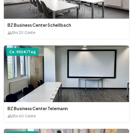
BZ Business Center Schellbach
Bis
20
Gäste
Ca.
650
€/Tag
BZ Business Center Telemann
Bis
40
Gäste