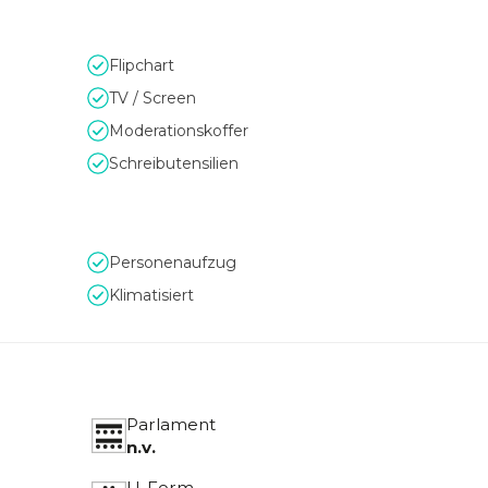
Flipchart
TV / Screen
Moderationskoffer
Schreibutensilien
Personenaufzug
Klimatisiert
Parlament
n.v.
U-Form