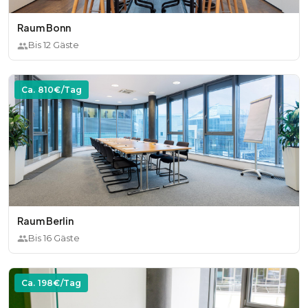
Raum Bonn
Bis
12
Gäste
Ca.
810
€/Tag
Raum Berlin
Bis
16
Gäste
Ca.
198
€/Tag