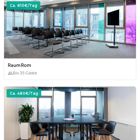
Ca.
810
€/Tag
Raum Rom
Bis
35
Gäste
Ca.
480
€/Tag