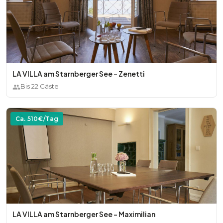
LA VILLA am Starnberger See - Zenetti
Bis
22
Gäste
Ca.
510
€/Tag
LA VILLA am Starnberger See - Maximilian