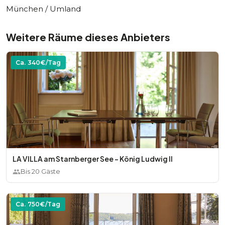
München / Umland
Weitere Räume dieses Anbieters
Ca.
340
€/Tag
LA VILLA am Starnberger See - König Ludwig II
Bis
20
Gäste
Ca.
750
€/Tag