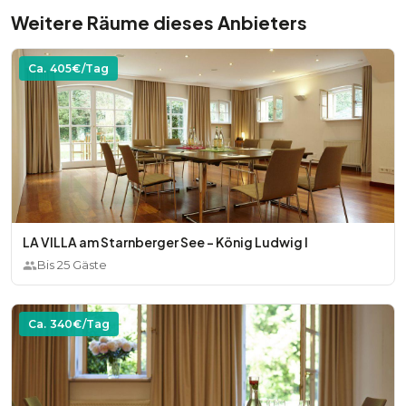
Weitere Räume dieses Anbieters
Ca.
405
€/Tag
LA VILLA am Starnberger See - König Ludwig I
Bis
25
Gäste
Ca.
340
€/Tag