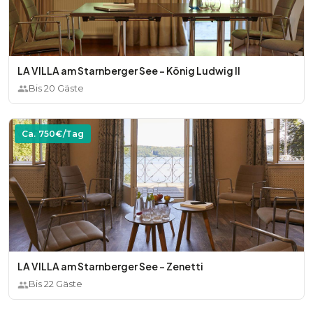
LA VILLA am Starnberger See - König Ludwig II
Bis
20
Gäste
Ca.
750
€/Tag
LA VILLA am Starnberger See - Zenetti
Bis
22
Gäste