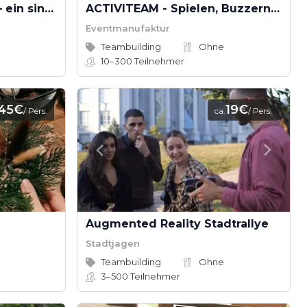
Handprothesen bauen – ein sinnvolles Teamevent voller Spaß
ACTIVITEAM - Spielen, Buzzern und Wetten
Eventmanufaktur
Teambuilding
Ohne
10–300
Teilnehmer
45€
19€
/ Pers.
ca.
/ Pers.
Augmented Reality Stadtrallye
Stadtjagen
Teambuilding
Ohne
3–500
Teilnehmer