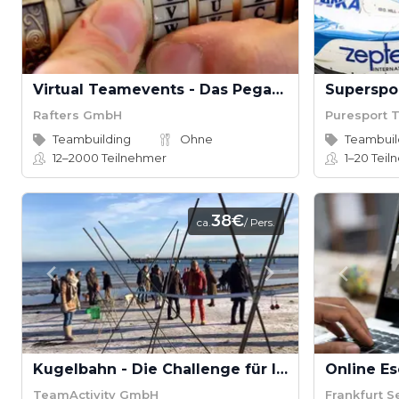
Virtual Teamevents - Das Pegasus Projekt
Rafters GmbH
Puresport T
Teambuilding
Ohne
Teambuil
12–2000
Teilnehmer
1–20
Teil
38€
ca.
/ Pers.
Kugelbahn - Die Challenge für Ihr Team!
Online E
TeamActivity GmbH
Frankfurt S