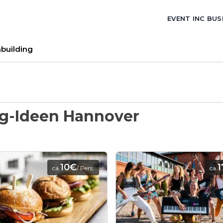
EVENT INC BUS
building
g-Ideen Hannover
10€
ca.
/ Pers.
ca.