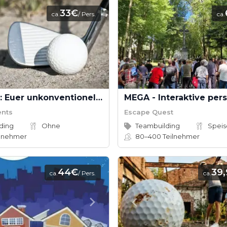
33€
ca.
/ Pers.
ca.
Crossgolf: Euer unkonventionelles Teamevent
ents
Escape Quest
ding
Ohne
Teambuilding
lnehmer
80–400
Teilnehmer
44€
39
ca.
/ Pers.
ca.