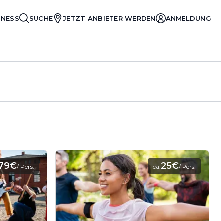
INESS
SUCHE
JETZT ANBIETER WERDEN
ANMELDUNG
179€
25€
/ Pers.
ca.
/ Pers.