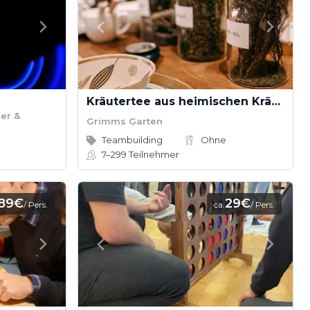
Kräutertee aus heimischen Kräutern
er &
Grimms Garten
Teambuilding
Ohne
7–299
Teilnehmer
89€
29€
/ Pers.
ca.
/ Pers.