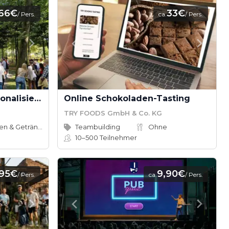
66€
33€
/ Pers.
ca.
/ Pers.
MEGA - Interaktive personalisierte Outdoor Show mit Schauspielern
Online Schokoladen-Tasting
TRY FOODS GmbH & Co. KG
Speisen & Getränke
Teambuilding
Ohne
10–500
Teilnehmer
,95€
9,90€
/ Pers.
ca.
/ Pers.