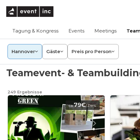
eventinc
Tagung & Kongress
Events
Meetings
Team
Hannover
Gäste
Preis pro Person
Teamevent- & Teambuildin
249
Ergebnisse
79€
ca.
/ Pers.