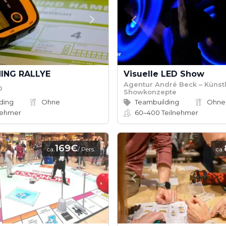
ING RALLYE
Visuelle LED Show
Agentur André Beck – Künstl
D
Showkonzepte
ding
Ohne
Teambuilding
Ohne
nehmer
60–400
Teilnehmer
169€
ca.
/ Pers.
ca.