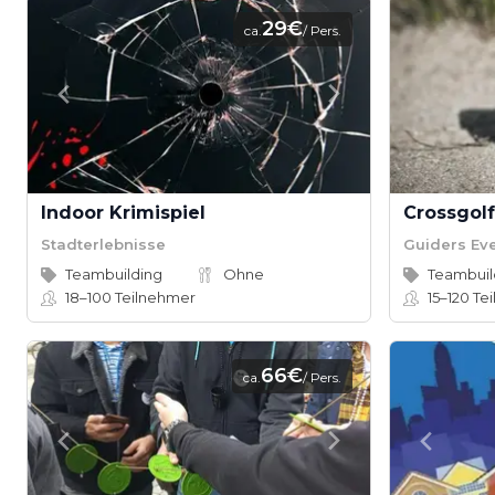
29€
ca.
/ Pers.
Indoor Krimispiel
Stadterlebnisse
Guiders Ev
Teambuilding
Ohne
Teambuil
18–100
Teilnehmer
15–120
Tei
66€
ca.
/ Pers.