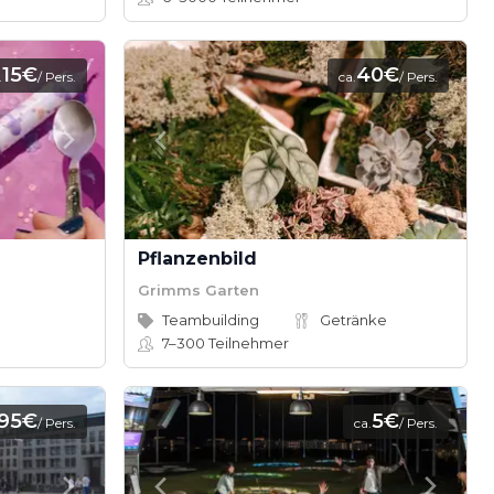
15€
40€
.
/ Pers.
ca.
/ Pers.
Pflanzenbild
Grimms Garten
Teambuilding
Getränke
7–300
Teilnehmer
,95€
5€
/ Pers.
ca.
/ Pers.