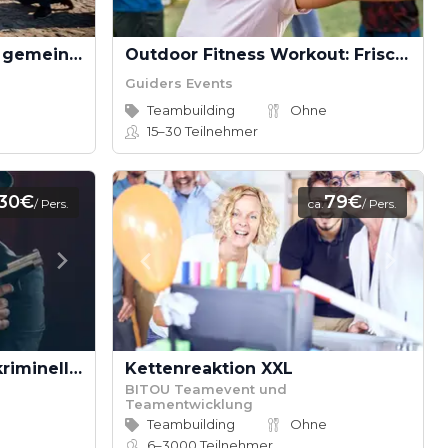
Battle of Bands - Rockt gemeinsam die Bühne
Outdoor Fitness Workout: Frische Luft und Fitness in der Natur
Guiders Events
Teambuilding
Ohne
15–30
Teilnehmer
30€
79€
/ Pers.
ca.
/ Pers.
KRIMI total AKTIV - Ihr kriminelles Teambuilding!
Kettenreaktion XXL
BITOU Teamevent und
Teamentwicklung
Teambuilding
Ohne
6–3000
Teilnehmer