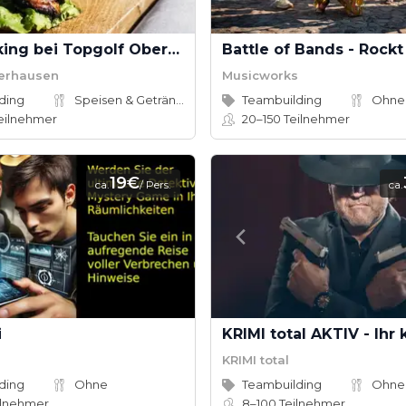
Live-Cooking bei Topgolf Oberhausen
erhausen
Musicworks
ding
Speisen & Getränke
Teambuilding
Ohne
eilnehmer
20–150
Teilnehmer
19€
ca.
/ Pers.
ca.
i
KRIMI total
ding
Ohne
Teambuilding
Ohne
ilnehmer
8–100
Teilnehmer