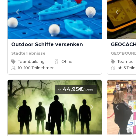
Outdoor Schiffe versenken
GEOCACH
Stadterlebnisse
GEO°BOUN
Teambuilding
Ohne
Teambuil
10–100
Teilnehmer
ab 5
Teil
44,95€
ca.
/ Pers.