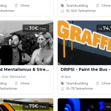
ding
Ohne
Teambuilding
Ohne
ilnehmer
10–500
Teilnehmer
30€
74
ca.
/ Pers.
ca.
Walkaroud Mentalismus & Streetmagic
- Der Mentalist
dripsi
ding
Ohne
Teambuilding
Ohne
Teilnehmer
10–75
Teilnehmer
75€
ca.
/ Pers.
ca.