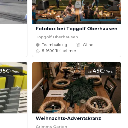
Fotobox bei Topgolf Oberhausen
Topgolf Oberhausen
Teambuilding
Ohne
5–1600
Teilnehmer
,95€
45€
/ Pers.
ca.
/ Pers.
Weihnachts-Adventskranz
Grimms Garten