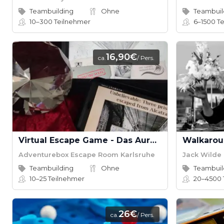
Teambuilding
Ohne
Teambuil
10–300
Teilnehmer
6–1500
Te
16,90€
ca.
/ Pers.
Virtual Escape Game - Das Aurora Vermächtnis
Adventurebox Escape Room Karlsruhe
Jack Wilde 
Teambuilding
Ohne
Teambuil
10–25
Teilnehmer
20–4500
26€
ca.
/ Pers.