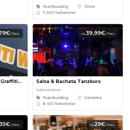
Teambuilding
Ohne
7–300
Teilnehmer
,79€
39,99€
/ Pers.
ca.
/ Pers.
DRIPSI - Paint the Bus - Graffitiworkshop
Salsa & Bachata Tanzkurs
Salsomania
Teambuilding
Getränke
8–100
Teilnehmer
35€
29€
/ Pers.
ca.
/ Pers.