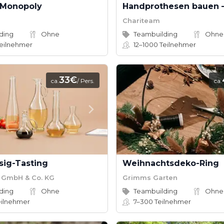
e Monopoly
Chariteam
ding
Ohne
Teambuilding
Ohne
eilnehmer
12–1000
Teilnehmer
33€
ca.
/ Pers.
ca.
sig-Tasting
Weihnachtsdeko-Ring
 GmbH & Co. KG
Grimms Garten
ding
Ohne
Teambuilding
Ohne
ilnehmer
7–300
Teilnehmer