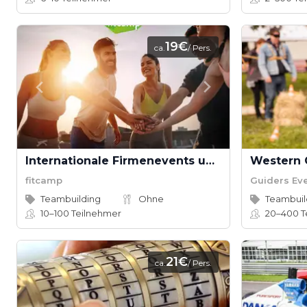
19€
ca.
/ Pers.
Internationale Firmenevents und Tagungen - Fitness und Teambuilding
fitcamp
Guiders Ev
Teambuilding
Ohne
Teambuil
10–100
Teilnehmer
20–400
T
21€
ca.
/ Pers.