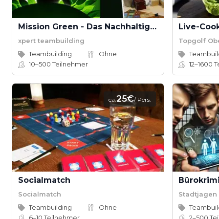
Mission Green - Das Nachhaltigkeits-Escape Game
xpert teambuilding
Topgolf Ob
Teambuilding
Ohne
Teambuil
10–500
Teilnehmer
12–1600
T
25€
ca.
/ Pers.
Socialmatch
Bürokrim
Socialmatch
Stadtjagen
Teambuilding
Ohne
Teambuil
6–10
Teilnehmer
2–500
Te