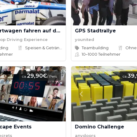
Supersportwagen fahren auf dem Redbullring
GPS Stadtrallye
op Driving Experience
younited
ding
Speisen & Getränke
Teambuilding
Ohne
nehmer
10–1000
Teilnehmer
29,90€
39
ca.
/ Pers.
ca.
scape Events
Domino Challenge
ecrets
anydoors