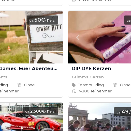
50€
ca.
/ Pers.
ca
Western Games: Euer Abenteuer im Wilden Westen
DIP DYE Kerzen
ents
Grimms Garten
ding
Ohne
Teambuilding
Ohne
eilnehmer
7–300
Teilnehmer
2.500€
49
ca.
/ Pers.
ca.