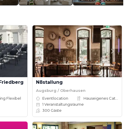
Friedberg
N8stallung
Augsburg / Oberhausen
ing Flexibel
Eventlocation
Hauseigenes Catering
1
Veranstaltungsräume
300
Gäste