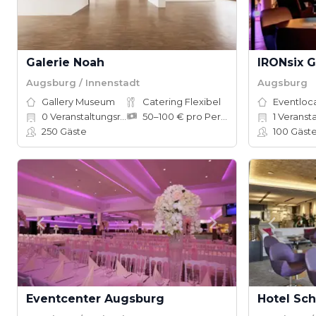
Galerie Noah
IRONsix G
Augsburg / Innenstadt
Augsburg
Gallery Museum
Catering Flexibel
Eventloc
0
Veranstaltungsräume
50–100 € pro Person
1
Veranst
250
Gäste
100
Gäst
Eventcenter Augsburg
Hotel Sc