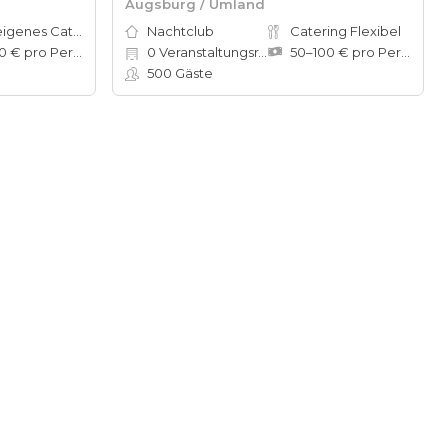
Augsburg / Umland
Hauseigenes Catering
Nachtclub
Catering Flexibel
50–100 € pro Person
0
Veranstaltungsräume
50–100 € pro Person
500
Gäste