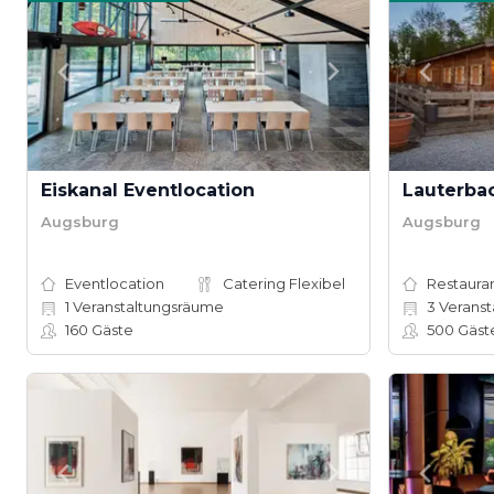
Eiskanal Eventlocation
Lauterba
Augsburg
Augsburg
Eventlocation
Catering Flexibel
Restauran
1
Veranstaltungsräume
3
Veranst
160
Gäste
500
Gäst