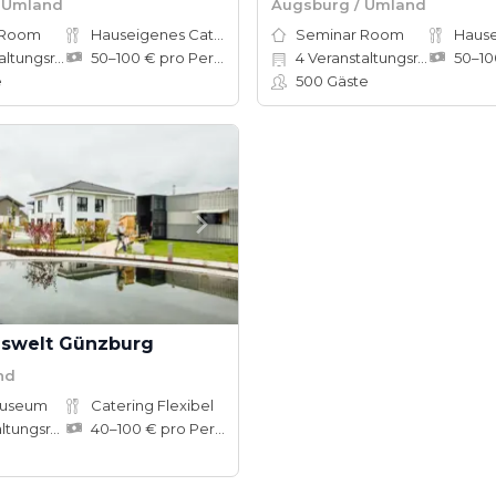
 Umland
Augsburg / Umland
 Room
Hauseigenes Catering
Seminar Room
tungsräume
50–100 € pro Person
4
Veranstaltungsräume
e
500
Gäste
uswelt Günzburg
nd
Museum
Catering Flexibel
ungsräume
40–100 € pro Person