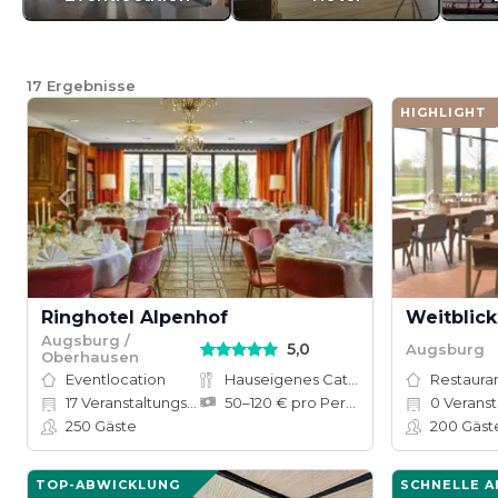
17
Ergebnisse
HIGHLIGHT
Ringhotel Alpenhof
Weitblick
Augsburg /
5,0
Augsburg
Oberhausen
Eventlocation
Hauseigenes Catering
Restauran
17
Veranstaltungsräume
50–120 € pro Person
0
Veranst
250
Gäste
200
Gäst
TOP-ABWICKLUNG
SCHNELLE 