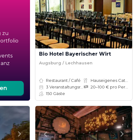
g zu
rtfolio
Bio Hotel Bayerischer Wirt
vents
Augsburg / Lechhausen
ganz
Restaurant / Café
Hauseigenes Catering
3
Veranstaltungsräume
20–100 € pro Person
ten
150
Gäste