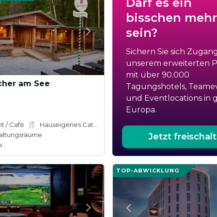
Darf es ein
bisschen mehr
sein?
Sichern Sie sich Zugan
unserem erweiterten Po
mit über 90.000
cher am See
Tagungshotels, Teame
und Eventlocations in 
Europa.
t / Café
Hauseigenes Catering
altungsräume
Jetzt freischal
e
TOP-ABWICKLUNG