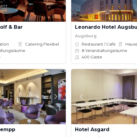
olf & Bar
Leonardo Hotel Augsb
Augsburg
ation
Catering Flexibel
Restaurant / Café
altungsräume
8
Veranstaltungsräume
e
400
Gäste
hempp
Hotel Asgard