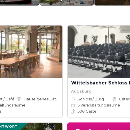
Wittelsbacher Schloss 
Augsburg
t / Café
Hauseigenes Catering
Schloss / Burg
Cater
altungsräume
5
Veranstaltungsräume
e
500
Gäste
ANTWORT