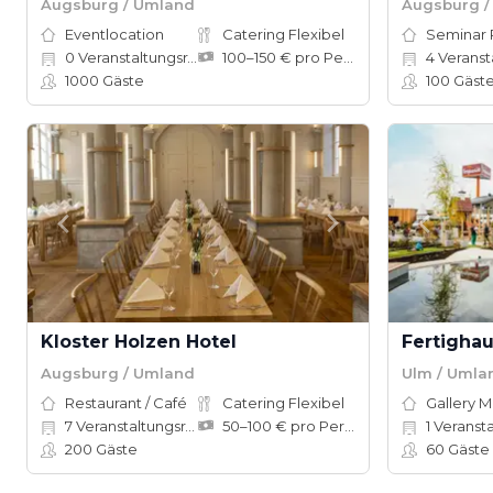
Augsburg / Umland
Augsburg /
Eventlocation
Catering Flexibel
Seminar
0
Veranstaltungsräume
100–150 € pro Person
4
Veranstal
1000
Gäste
100
Gäst
Kloster Holzen Hotel
Fertigha
Augsburg / Umland
Ulm / Umla
Restaurant / Café
Catering Flexibel
Gallery 
7
Veranstaltungsräume
50–100 € pro Person
1
Veranstalt
200
Gäste
60
Gäste