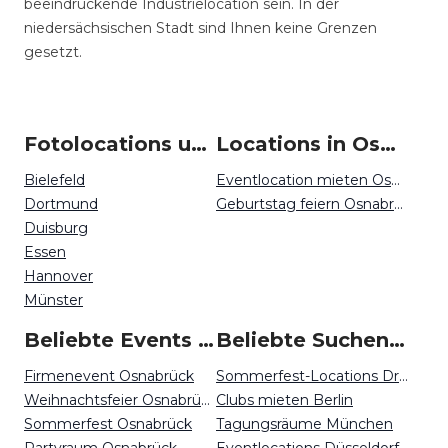
beeindruckende Industrielocation sein. In der
niedersächsischen Stadt sind Ihnen keine Grenzen
gesetzt.
Fotolocations um Osnabrück
Locations in Osnabrück mieten
Bielefeld
Eventlocation mieten Osnabrück
Dortmund
Geburtstag feiern Osnabrück
Duisburg
Essen
Hannover
Münster
Beliebte Events in Osnabrück
Beliebte Suchen auf Event Inc
Firmenevent Osnabrück
Sommerfest-Locations Dresden
Weihnachtsfeier Osnabrück
Clubs mieten Berlin
Sommerfest Osnabrück
Tagungsräume München