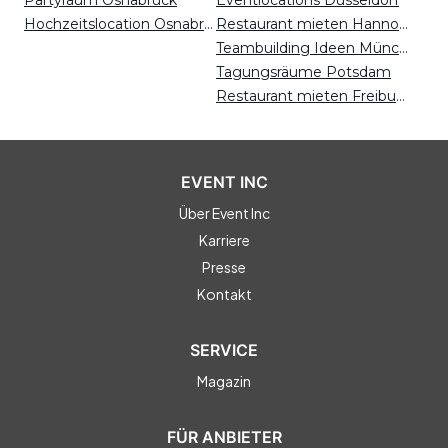
Partyraum Osnabrück
Eventlocations Düsseldorf
Hochzeitslocation Osnabrück
Restaurant mieten Hannover
Teambuilding Ideen München
Tagungsräume Potsdam
Restaurant mieten Freiburg
EVENT INC
Über Event Inc
Karriere
Presse
Kontakt
SERVICE
Magazin
FÜR ANBIETER