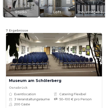
Studio
Loft
Industriegebäud
7
Ergebnisse
Museum am Schölerberg
Osnabrück
Eventlocation
Catering Flexibel
3
Veranstaltungsräume
50–100 € pro Person
200
Gäste