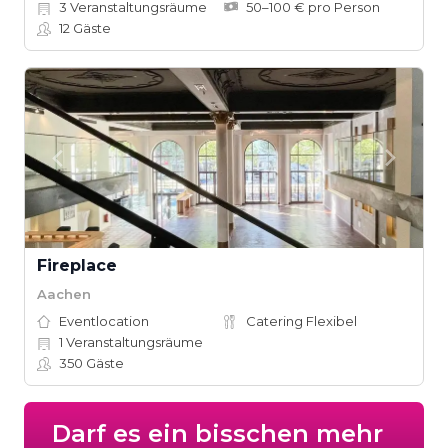
3
Veranstaltungsräume
50–100 € pro Person
12
Gäste
Fireplace
Aachen
Eventlocation
Catering Flexibel
1
Veranstaltungsräume
350
Gäste
Darf es ein bisschen mehr