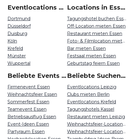
Eventlocations um Essen
Locations in Essen mieten
Dortmund
Tagungshotel buchen Essen
Düsseldorf
Off-Location mieten Essen
Duisburg
Restaurant mieten Essen
Köln
Foto- & Filmlocation mieten Essen
Krefeld
Bar mieten Essen
Münster
Festsaal mieten Essen
Wuppertal
Geburtstag feiern Essen
Beliebte Events in Essen
Beliebte Suchen auf Event Inc
Firmenevent Essen
Eventlocations Leipzig
Weihnachtsfeier Essen
Clubs mieten Berlin
Sommerfest Essen
Eventlocations Krefeld
Teamevent Essen
Tagungshotels Kassel
Betriebsausflug Essen
Restaurant mieten Leipzig
Event-Ideen Essen
Weihnachtsfeier-Locations Osnabrück
Partyraum Essen
Weihnachtsfeier-Locations Stuttgart