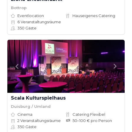
Bottrop
Eventlocation
Hauseigenes Catering
6
Veranstaltungsräume
350
Gäste
Scala Kulturspielhaus
Duisburg / Umland
Cinema
Catering Flexibel
2
Veranstaltungsräume
50–100 € pro Person
350
Gäste