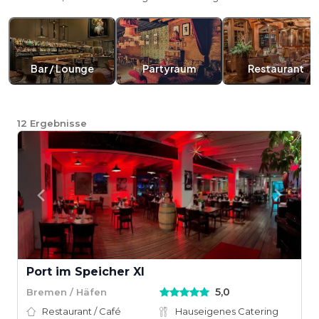
Bar / Lounge
Partyraum
Restaurant
12
Ergebnisse
Port im Speicher XI
5,0
Bremen / Häfen
Restaurant / Café
Hauseigenes Catering