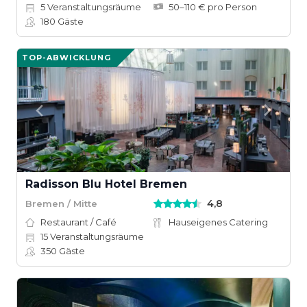
5
Veranstaltungsräume
50–110 € pro Person
180
Gäste
TOP-ABWICKLUNG
Radisson Blu Hotel Bremen
4,8
Bremen / Mitte
Restaurant / Café
Hauseigenes Catering
15
Veranstaltungsräume
350
Gäste