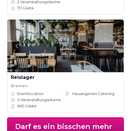
2
Veranstaltungsräume
70
Gäste
Reislager
Bremen
Eventlocation
Hauseigenes Catering
0
Veranstaltungsräume
660
Gäste
Darf es ein bisschen mehr