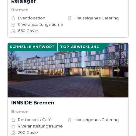
Reislager
Bremen
Eventlocation
Hauseigenes Catering
0
Veranstaltungsräume
660
Gäste
SCHNELLE ANTWORT
TOP-ABWICKLUNG
INNSIDE Bremen
Bremen
Restaurant / Café
Hauseigenes Catering
4
Veranstaltungsräume
200
Gäste