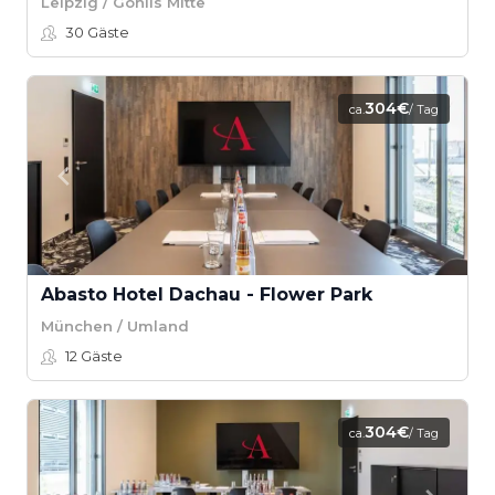
Leipzig / Gohlis Mitte
30
Gäste
304€
ca.
/ Tag
Abasto Hotel Dachau - Flower Park
München / Umland
12
Gäste
304€
ca.
/ Tag