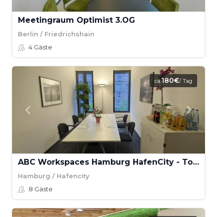
Meetingraum Optimist 3.OG
Berlin / Friedrichshain
4
Gäste
180€
ca.
/ Tag
ABC Workspaces Hamburg HafenCity - Tokio
Hamburg / Hafencity
8
Gäste