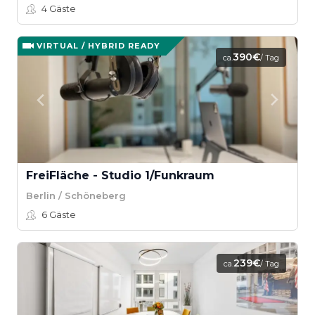
4
Gäste
VIRTUAL / HYBRID READY
390€
ca.
/ Tag
FreiFläche - Studio 1/Funkraum
Berlin / Schöneberg
6
Gäste
239€
ca.
/ Tag