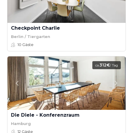
Checkpoint Charlie
Berlin / Tiergarten
10
Gäste
312€
ca.
/ Tag
Die Diele - Konferenzraum
Hamburg
12
Gäste