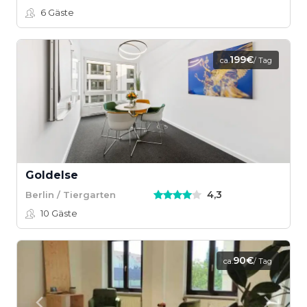
6
Gäste
199€
ca.
/ Tag
Goldelse
4,3
Berlin / Tiergarten
10
Gäste
90€
ca.
/ Tag