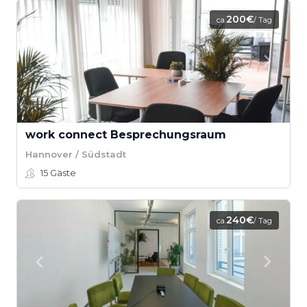
200€
ca.
/ Tag
work connect Besprechungsraum
Hannover / Südstadt
15
Gäste
240€
ca.
/ Tag