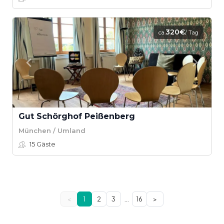
320€
ca.
/ Tag
Gut Schörghof Peißenberg
München / Umland
15
Gäste
…
<
1
2
3
16
>