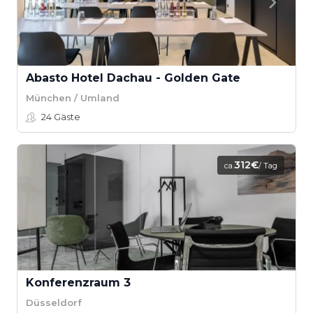
Abasto Hotel Dachau - Golden Gate
München / Umland
24
Gäste
312€
ca.
/ Tag
Konferenzraum 3
Düsseldorf