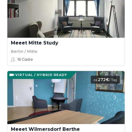
Meeet Mitte Study
Berlin / Mitte
16
Gäste
VIRTUAL / HYBRID READY
272€
ca.
/ Tag
Meeet Wilmersdorf Berthe