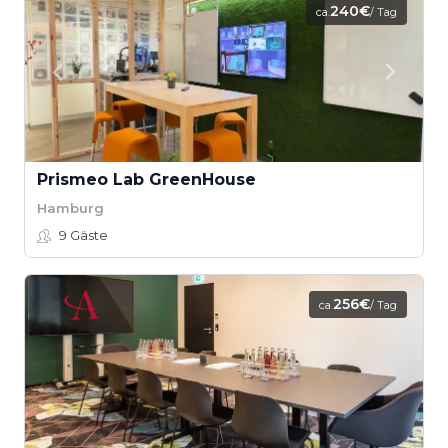
240€
ca.
/ Tag
Prismeo Lab GreenHouse
Hamburg
9
Gäste
256€
ca.
/ Tag