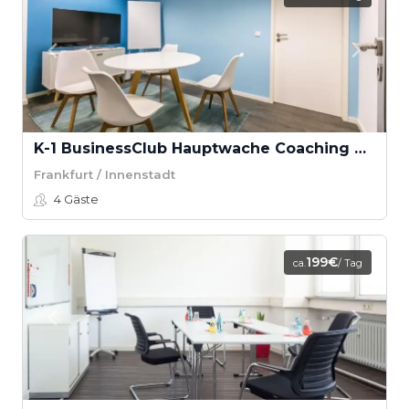
K-1 BusinessClub Hauptwache Coaching Raum “Untermain”
Frankfurt / Innenstadt
4
Gäste
199€
ca.
/ Tag