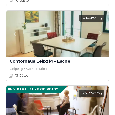
10
Gäste
140€
ca.
/ Tag
Contorhaus Leipzig - Esche
Leipzig / Gohlis Mitte
15
Gäste
VIRTUAL / HYBRID READY
272€
ca.
/ Tag