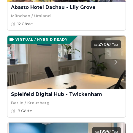
Abasto Hotel Dachau - Lily Grove
München / Umland
12
Gäste
VIRTUAL / HYBRID READY
270€
ca.
/ Tag
Spielfeld Digital Hub - Twickenham
Berlin / Kreuzberg
8
Gäste
199€
ca.
/ Tag