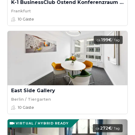
K-1 BusinessClub Ostend Konferenzraum "westside"
Frankfurt
10
Gäste
199€
ca.
/ Tag
East Side Gallery
Berlin / Tiergarten
10
Gäste
VIRTUAL / HYBRID READY
272€
ca.
/ Tag