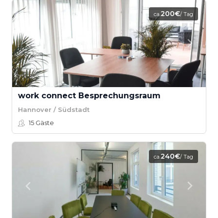
200€
ca.
/ Tag
work connect Besprechungsraum
Hannover / Südstadt
15
Gäste
240€
ca.
/ Tag