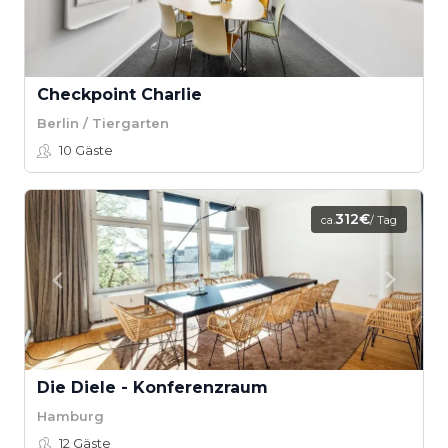
Checkpoint Charlie
Berlin / Tiergarten
10
Gäste
312€
ca.
/ Tag
Die Diele - Konferenzraum
Hamburg
12
Gäste