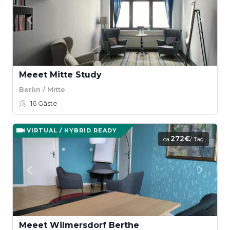
Meeet Mitte Study
Berlin / Mitte
16
Gäste
VIRTUAL / HYBRID READY
272€
ca.
/ Tag
Meeet Wilmersdorf Berthe