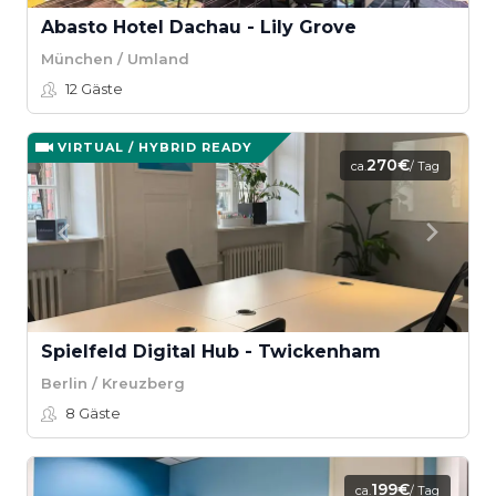
Abasto Hotel Dachau - Lily Grove
München / Umland
12
Gäste
VIRTUAL / HYBRID READY
270€
ca.
/ Tag
Spielfeld Digital Hub - Twickenham
Berlin / Kreuzberg
8
Gäste
199€
ca.
/ Tag