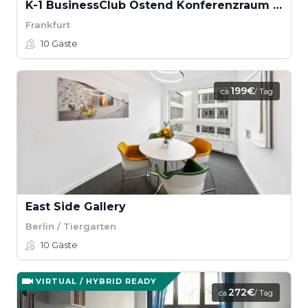
K-1 BusinessClub Ostend Konferenzraum "westside"
Frankfurt
10
Gäste
199€
ca.
/ Tag
East Side Gallery
Berlin / Tiergarten
10
Gäste
VIRTUAL / HYBRID READY
272€
ca.
/ Tag