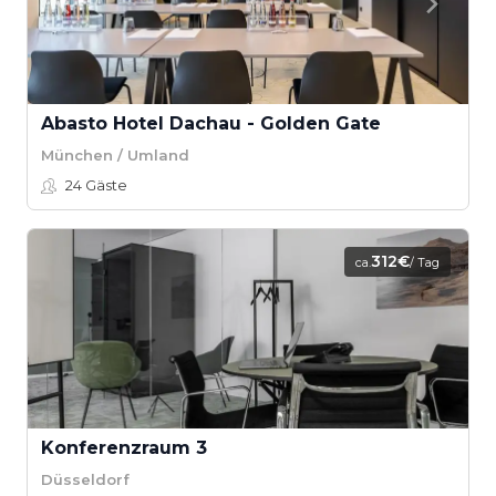
Abasto Hotel Dachau - Golden Gate
München / Umland
24
Gäste
312€
ca.
/ Tag
Konferenzraum 3
Düsseldorf