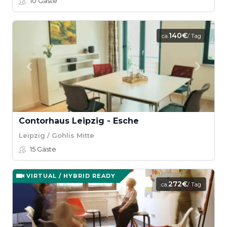
10
Gäste
140€
ca.
/ Tag
Contorhaus Leipzig - Esche
Leipzig / Gohlis Mitte
15
Gäste
VIRTUAL / HYBRID READY
272€
ca.
/ Tag