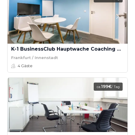
K-1 BusinessClub Hauptwache Coaching Raum “Untermain”
Frankfurt / Innenstadt
4
Gäste
199€
ca.
/ Tag