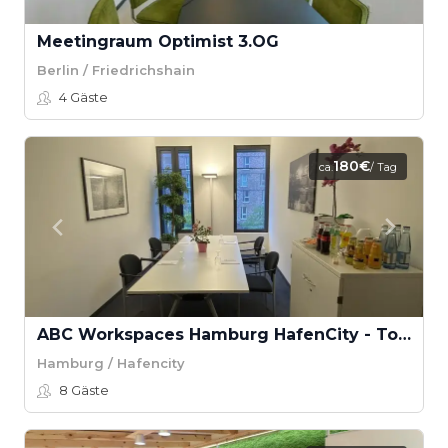
Meetingraum Optimist 3.OG
Berlin / Friedrichshain
4
Gäste
180€
ca.
/ Tag
ABC Workspaces Hamburg HafenCity - Tokio
Hamburg / Hafencity
8
Gäste