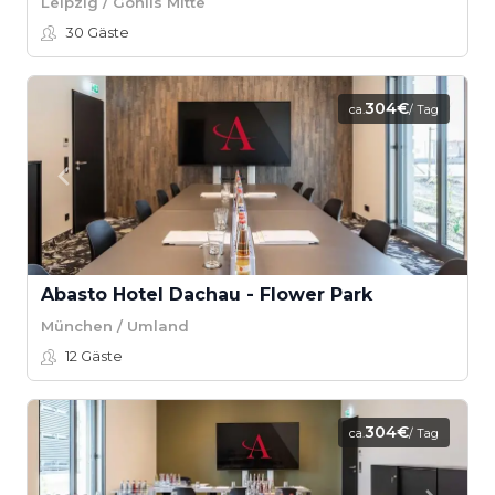
Leipzig / Gohlis Mitte
30
Gäste
304€
ca.
/ Tag
Abasto Hotel Dachau - Flower Park
München / Umland
12
Gäste
304€
ca.
/ Tag