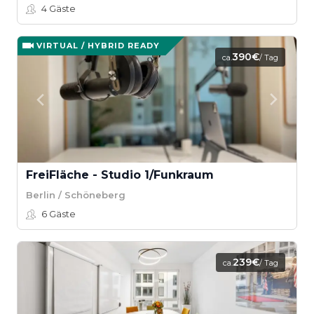
4
Gäste
VIRTUAL / HYBRID READY
390€
ca.
/ Tag
FreiFläche - Studio 1/Funkraum
Berlin / Schöneberg
6
Gäste
239€
ca.
/ Tag