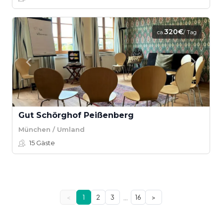
320€
ca.
/ Tag
Gut Schörghof Peißenberg
München / Umland
15
Gäste
…
<
1
2
3
16
>