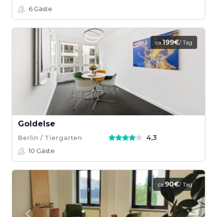
6
Gäste
199€
ca.
/ Tag
Goldelse
4,3
Berlin / Tiergarten
10
Gäste
90€
ca.
/ Tag