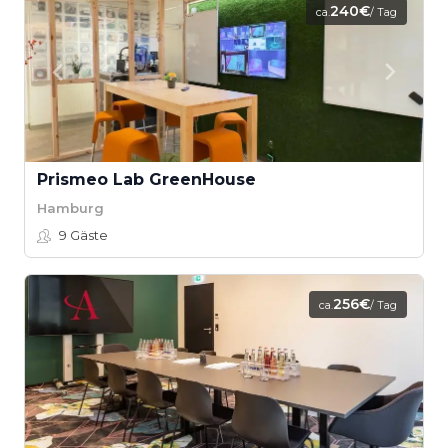
240€
ca.
/ Tag
Prismeo Lab GreenHouse
Hamburg
9
Gäste
256€
ca.
/ Tag