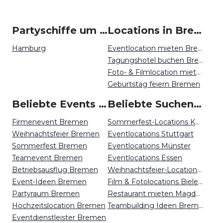
Partyschiffe um Bremen
Locations in Bremen mieten
Hamburg
Eventlocation mieten Bremen
Tagungshotel buchen Bremen
Foto- & Filmlocation mieten Bremen
Geburtstag feiern Bremen
Beliebte Events in Bremen
Beliebte Suchen auf Event Inc
Firmenevent Bremen
Sommerfest-Locations Kassel
Weihnachtsfeier Bremen
Eventlocations Stuttgart
Sommerfest Bremen
Eventlocations Münster
Teamevent Bremen
Eventlocations Essen
Betriebsausflug Bremen
Weihnachtsfeier-Locations Hannover
Event-Ideen Bremen
Film & Fotolocations Bielefeld
Partyraum Bremen
Restaurant mieten Magdeburg
Hochzeitslocation Bremen
Teambuilding Ideen Bremen
Eventdienstleister Bremen