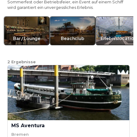
Sommerfest oder Betriebsfeier, ein Event auf einem Schiff
wird garantiert ein unvergessliches Erlebnis.
Bar / Lounge
Beachclub
Erlebnislocation
2
Ergebnisse
MS Aventura
Bremen