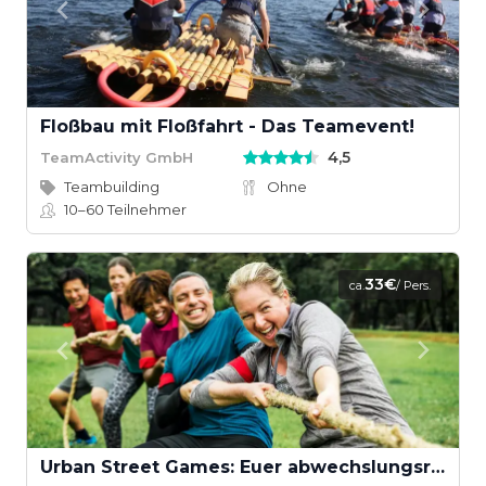
Floßbau mit Floßfahrt - Das Teamevent!
4,5
TeamActivity GmbH
Teambuilding
Ohne
10–60
Teilnehmer
33€
ca.
/ Pers.
Urban Street Games: Euer abwechslungsreiches Teamevent