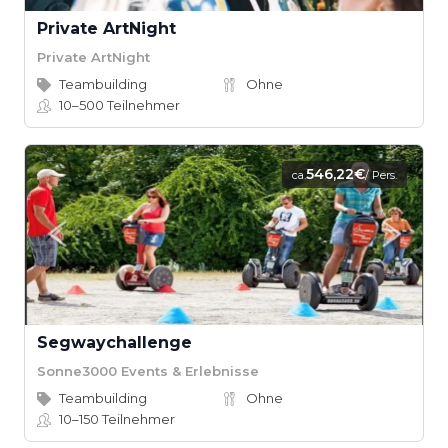
Private ArtNight
Private ArtNight
Teambuilding
Ohne
10–500
Teilnehmer
546,22€
ca.
/ Pers.
Segwaychallenge
Sonne3000 Events & Erlebnisse
Teambuilding
Ohne
10–150
Teilnehmer