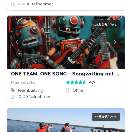
5–1000
Teilnehmer
89€
ca.
/ Pers.
ONE TEAM, ONE SONG – Songwriting mit KI und echten Instrumenten
4,7
Musicworks
Teambuilding
Ohne
10–50
Teilnehmer
54€
ca.
/ Pers.