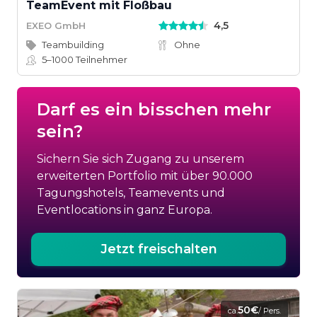
TeamEvent mit Floßbau
4,5
EXEO GmbH
Teambuilding
Ohne
5–1000
Teilnehmer
Darf es ein bisschen mehr
sein?
Sichern Sie sich Zugang zu unserem
erweiterten Portfolio mit über 90.000
Tagungshotels, Teamevents und
Eventlocations in ganz Europa.
Jetzt freischalten
50€
ca.
/ Pers.