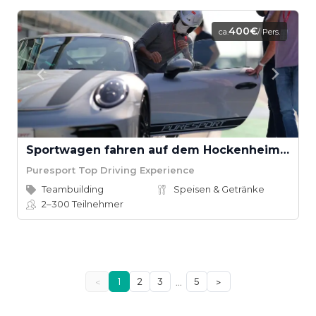
400€
ca.
/ Pers.
Sportwagen fahren auf dem Hockenheimring
Puresport Top Driving Experience
Teambuilding
Speisen & Getränke
2–300
Teilnehmer
…
<
1
2
3
5
>