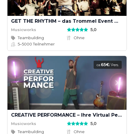
GET THE RHYTHM – das Trommel Event mit Groove
5,0
Musicworks
Teambuilding
Ohne
5–5000
Teilnehmer
65€
ca.
/ Pers.
CREATIVE PERFORMANCE – Ihre Virtual Performance mit Musikvideodreh
5,0
Musicworks
Teambuilding
Ohne