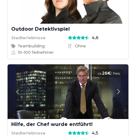
Outdoor Detektivspiel
4,6
Stadterlebnisse
Teambuilding
Ohne
10–100
Teilnehmer
26€
ca.
/ Pers.
Hilfe, der Chef wurde entführt!
4,5
Stadterlebnisse