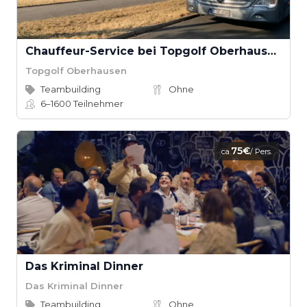
Chauffeur-Service bei Topgolf Oberhausen
Topgolf Oberhausen
Teambuilding
Ohne
6–1600
Teilnehmer
75€
ca.
/ Pers.
Das Kriminal Dinner
Das Kriminal Dinner
Teambuilding
Ohne