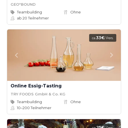
GEO°BOUND
Teambuilding
Ohne
ab 20
Teilnehmer
33€
ca.
/ Pers.
Online Essig-Tasting
TRY FOODS GmbH & Co. KG
Teambuilding
Ohne
10–200
Teilnehmer
25€
ca.
/ Pers.