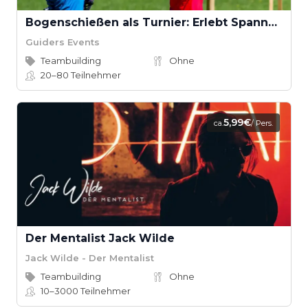
Bogenschießen als Turnier: Erlebt Spannung und Fokus
Guiders Events
Teambuilding
Ohne
20–80
Teilnehmer
5,99€
ca.
/ Pers.
Der Mentalist Jack Wilde
Jack Wilde - Der Mentalist
Teambuilding
Ohne
10–3000
Teilnehmer