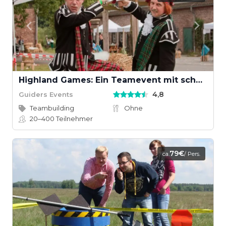
Highland Games: Ein Teamevent mit schottischem Wettkampfgeist
4,8
Guiders Events
Teambuilding
Ohne
20–400
Teilnehmer
79€
ca.
/ Pers.