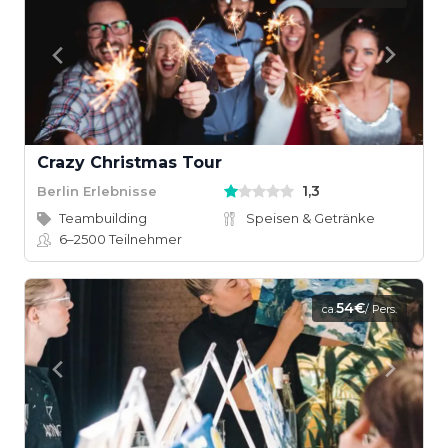
Crazy Christmas Tour
1,3
Berlin Erlebnisse
Teambuilding
Speisen & Getränke
6–2500
Teilnehmer
54€
ca.
/ Pers.