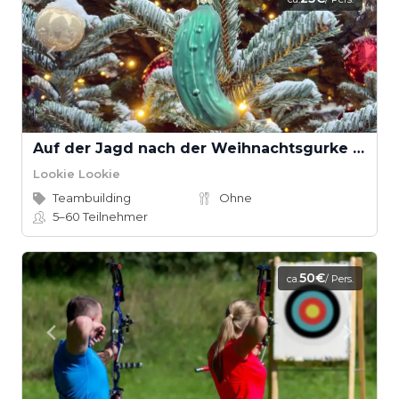
Auf der Jagd nach der Weihnachtsgurke - das festlich-fröhliche Suchspiel
Lookie Lookie
Teambuilding
Ohne
5–60
Teilnehmer
50€
ca.
/ Pers.