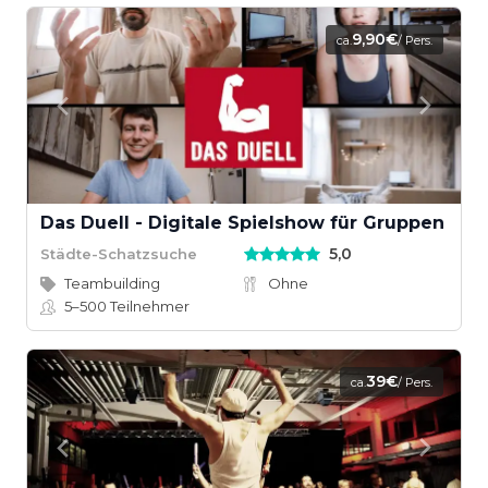
9,90€
ca.
/ Pers.
Das Duell - Digitale Spielshow für Gruppen
5,0
Städte-Schatzsuche
Teambuilding
Ohne
5–500
Teilnehmer
39€
ca.
/ Pers.