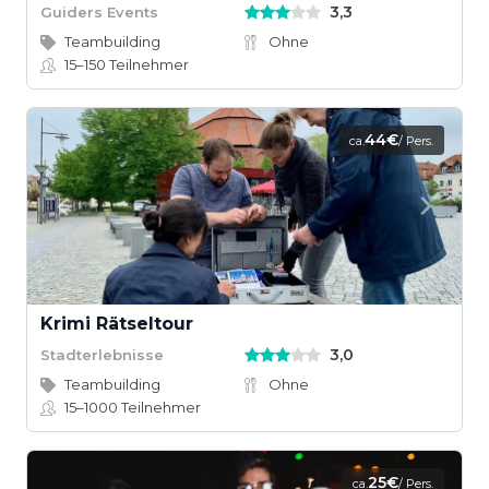
3,3
Guiders Events
Teambuilding
Ohne
15–150
Teilnehmer
44€
ca.
/ Pers.
Krimi Rätseltour
3,0
Stadterlebnisse
Teambuilding
Ohne
15–1000
Teilnehmer
25€
ca.
/ Pers.