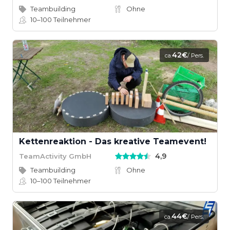
Teambuilding
Ohne
10–100
Teilnehmer
42€
ca.
/ Pers.
Kettenreaktion - Das kreative Teamevent!
4,9
TeamActivity GmbH
Teambuilding
Ohne
10–100
Teilnehmer
44€
ca.
/ Pers.