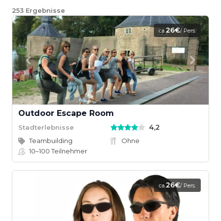
253
Ergebnisse
26€
ca.
/ Pers.
Outdoor Escape Room
4,2
Stadterlebnisse
Teambuilding
Ohne
10–100
Teilnehmer
26€
ca.
/ Pers.