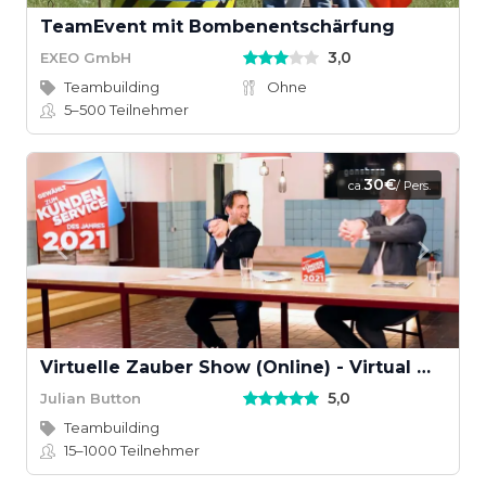
TeamEvent mit Bombenentschärfung
3,0
EXEO GmbH
Teambuilding
Ohne
5–500
Teilnehmer
30€
ca.
/ Pers.
Virtuelle Zauber Show (Online) - Virtual Magic Show
5,0
Julian Button
Teambuilding
15–1000
Teilnehmer