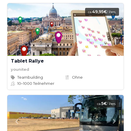
49,95€
ca.
/ Pers.
Tablet Rallye
younited
Teambuilding
Ohne
10–1000
Teilnehmer
5€
ca.
/ Pers.