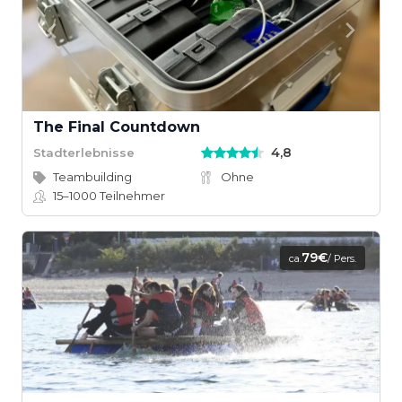
The Final Countdown
4,8
Stadterlebnisse
Teambuilding
Ohne
15–1000
Teilnehmer
79€
ca.
/ Pers.