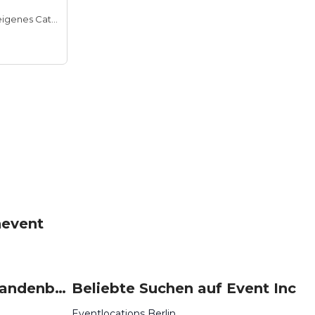
Hauseigenes Catering
nevent
Beliebte Events in Brandenburg
Beliebte Suchen auf Event Inc
Eventlocations Berlin