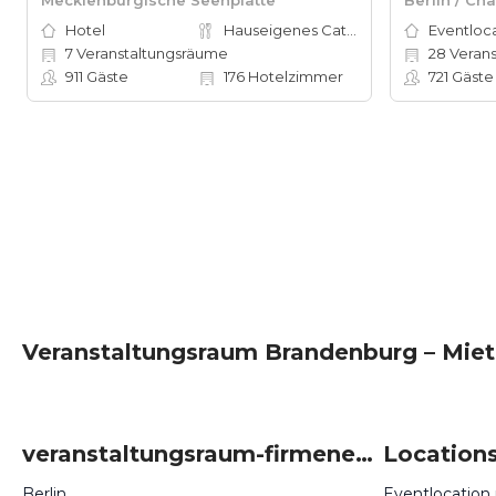
Hotel
Hauseigenes Catering
Eventloc
7
Veranstaltungsräume
28
Verans
911
Gäste
176
Hotelzimmer
721
Gäste
Veranstaltungsraum Brandenburg – Miete
veranstaltungsraum-firmenevents um Brandenburg
Berlin
Eventlocation