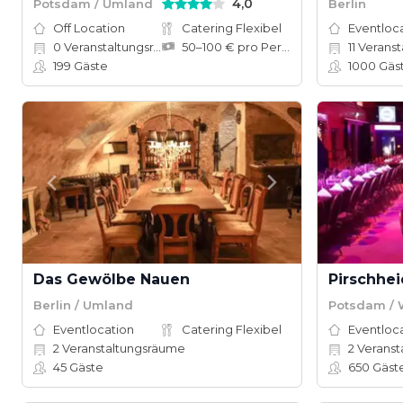
4,0
Potsdam / Umland
Berlin
Off Location
Catering Flexibel
Eventloc
0
Veranstaltungsräume
50–100 € pro Person
11
Veranst
199
Gäste
1000
Gäs
Das Gewölbe Nauen
Pirschhe
Berlin / Umland
Potsdam / 
Eventlocation
Catering Flexibel
Eventloc
2
Veranstaltungsräume
2
Veranstalt
45
Gäste
650
Gäst