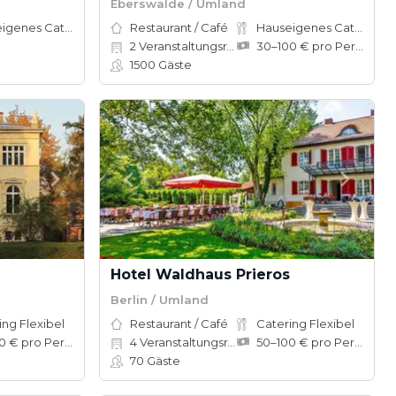
Eberswalde / Umland
Hauseigenes Catering
Restaurant / Café
Hauseigenes Catering
2
Veranstaltungsräume
30–100 € pro Person
1500
Gäste
Hotel Waldhaus Prieros
Berlin / Umland
ing Flexibel
Restaurant / Café
Catering Flexibel
50–100 € pro Person
4
Veranstaltungsräume
50–100 € pro Person
70
Gäste