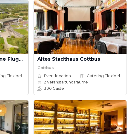
Secret Forest – Der grüne Flugplatz
Altes Stadthaus Cottbus
Cottbus
ing Flexibel
Eventlocation
Catering Flexibel
2
Veranstaltungsräume
300
Gäste