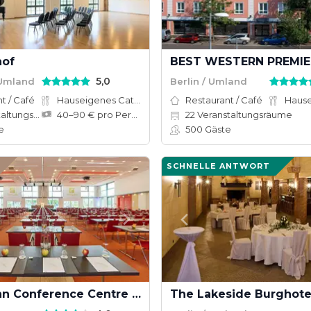
hof
5,0
 Umland
Berlin / Umland
t / Café
Hauseigenes Catering
Restaurant / Café
tungsräume
40–90 € pro Person
22
Veranstaltungsräume
e
500
Gäste
SCHNELLE ANTWORT
Holiday Inn Conference Centre Berlin