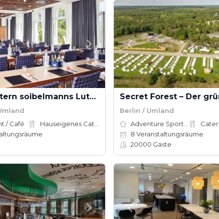
Best Western soibelmanns Lutherstadt Wittenberg
 Umland
Berlin / Umland
t / Café
Hauseigenes Catering
Adventure Sports Site
Cater
altungsräume
8
Veranstaltungsräume
20000
Gäste