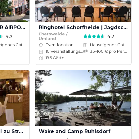
BEST WESTERN PREMIER AIRPORTHOTEL BERLIN
Ringhotel Schorfheide | Jagdschloss Hubertusstock
Eberswalde /
4,7
4,7
Umland
Hauseigenes Catering
Eventlocation
Hauseigenes Catering
10
Veranstaltungsräume
35–100 € pro Person
196
Gäste
The Lakeside Burghotel zu Strausberg
Wake and Camp Ruhlsdorf