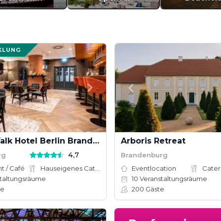
KLUNG
Van der Valk Hotel Berlin Brandenburg
Arboris Retreat
4,7
rg
Brandenburg
t / Café
Hauseigenes Catering
Eventlocation
Cater
taltungsräume
10
Veranstaltungsräume
te
200
Gäste