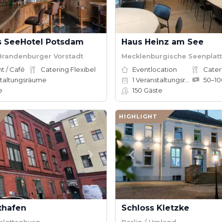
s SeeHotel Potsdam
Haus Heinz am See
Brandenburger Vorstadt
Mecklenburgische Seenplat
t / Café
Catering Flexibel
Eventlocation
Cater
taltungsräume
1
Veranstaltungsräume
e
150
Gäste
HIGHLIGHT
thafen
Schloss Kletzke
arlottenburg
Berlin / Umland