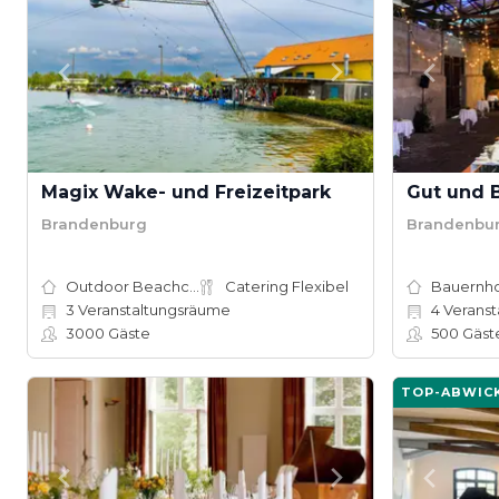
Magix Wake- und Freizeitpark
Gut und 
Brandenburg
Brandenbu
Outdoor Beachclub
Catering Flexibel
3
Veranstaltungsräume
4
Veranst
3000
Gäste
500
Gäst
TOP-ABWIC