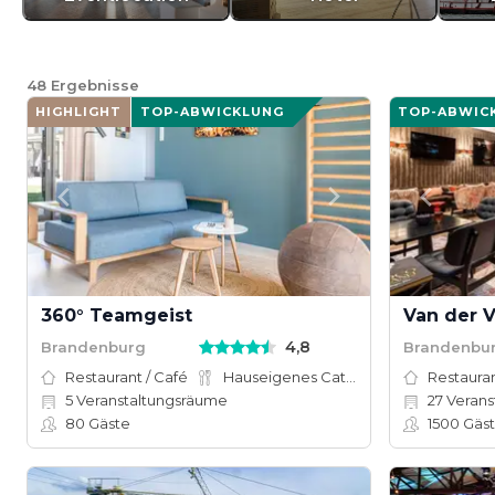
48
Ergebnisse
HIGHLIGHT
TOP-ABWICKLUNG
TOP-ABWIC
360° Teamgeist
4,8
Brandenburg
Brandenbu
Restaurant / Café
Hauseigenes Catering
Restauran
5
Veranstaltungsräume
27
Verans
80
Gäste
1500
Gäs