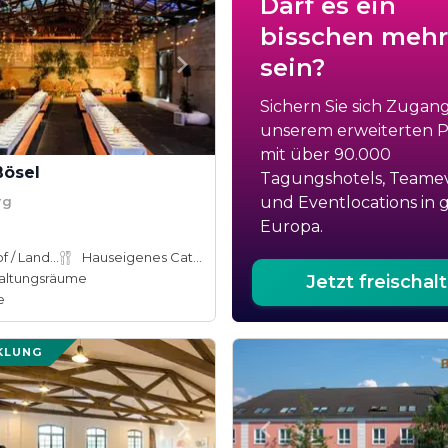
Darf es ein
bisschen mehr
sein?
Sichern Sie sich Zugan
unserem erweiterten Po
mit über 90.000
Bösel
Tagungshotels, Teame
rg
und Eventlocations in 
Europa.
Bauernhof / Landhaus
Hauseigenes Catering
altungsräume
Jetzt freischal
e
KLUNG