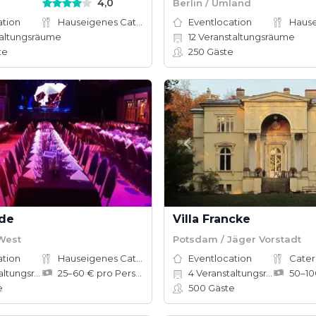
4,0
Berlin / Umland
ation
Hauseigenes Catering
Eventlocation
altungsräume
12
Veranstaltungsräume
te
250
Gäste
ide
Villa Francke
West
Potsdam / Jäger Vorstadt
ation
Hauseigenes Catering
Eventlocation
Cater
ungsräume
25–60 € pro Person
4
Veranstaltungsräume
e
500
Gäste