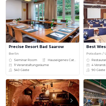
Precise Resort Bad Saarow
Berlin
Potsdam /
Seminar Room
Hauseigenes Catering
Restauran
11
Veranstaltungsräume
4
Veranst
540
Gäste
90
Gäste