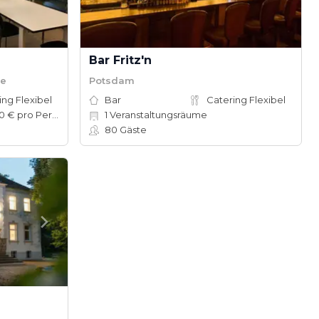
Bar Fritz'n
te
Potsdam
ing Flexibel
Bar
Catering Flexibel
50–100 € pro Person
1
Veranstaltungsräume
80
Gäste