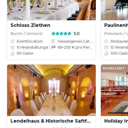
Schloss Ziethen
Paulinen
5,0
Berlin / Umland
Potsdam /
Eventlocation
Hauseigenes Catering
Restauran
6
Veranstaltungsräume
69–250 € pro Person
12
Veranstal
90
Gäste
300
Gäst
HIGHLIGHT
Lendelhaus & Historische Saftfabrik