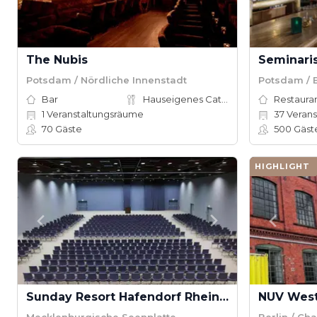
The Nubis
Seminari
Potsdam / Nördliche Innenstadt
Potsdam / 
Bar
Hauseigenes Catering
Restauran
1
Veranstaltungsräume
37
Verans
70
Gäste
500
Gäst
HIGHLIGHT
Sunday Resort Hafendorf Rheinsberg
NUV Wes
Mecklenburgische Seenplatte
Berlin / Ch