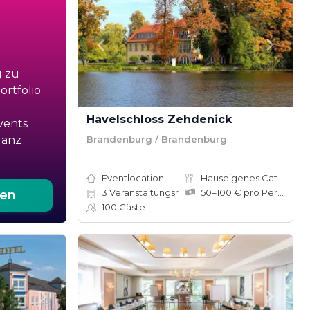
g zu
rtfolio
Havelschloss Zehdenick
vents
Brandenburg / Brandenburg
ganz
Eventlocation
Hauseigenes Catering
3
Veranstaltungsräume
50–100 € pro Person
ten
100
Gäste