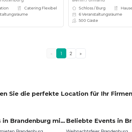
ation
Catering Flexibel
Schloss / Burg
taltungsräume
6
Veranstaltungsräume
500
Gäste
<
1
2
>
n Sie die perfekte Location für Ihr Firme
Locations in Brandenburg mieten
 mieten Brandenburg
Weihnachtsfeier Brandenburg