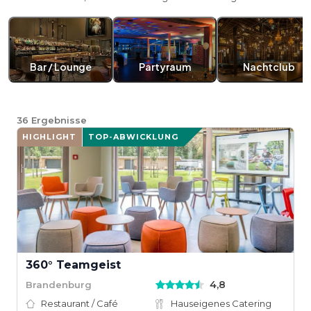
Bar / Lounge
Partyraum
Nachtclub
36
Ergebnisse
HIGHLIGHT
TOP-ABWICKLUNG
360° Teamgeist
4,8
Brandenburg
Restaurant / Café
Hauseigenes Catering