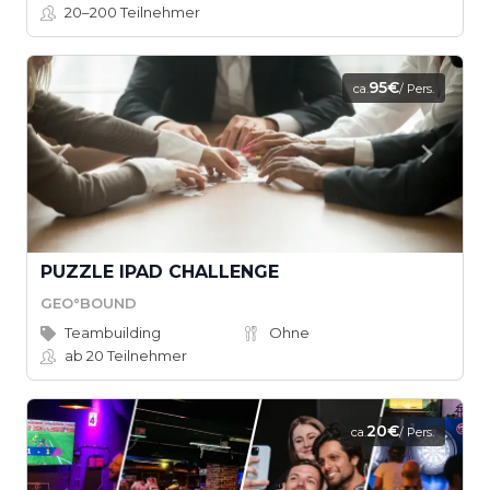
20–200
Teilnehmer
95€
ca.
/ Pers.
PUZZLE IPAD CHALLENGE
GEO°BOUND
Teambuilding
Ohne
ab 20
Teilnehmer
20€
ca.
/ Pers.