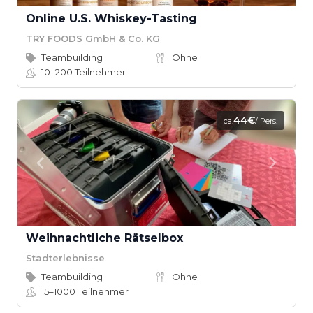
Online U.S. Whiskey-Tasting
TRY FOODS GmbH & Co. KG
Teambuilding
Ohne
10–200
Teilnehmer
44€
ca.
/ Pers.
Weihnachtliche Rätselbox
Stadterlebnisse
Teambuilding
Ohne
15–1000
Teilnehmer