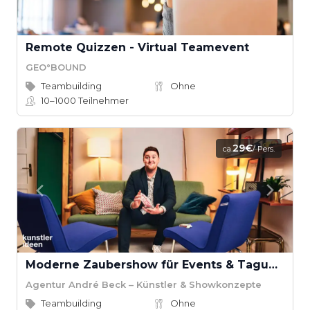
Remote Quizzen - Virtual Teamevent
GEO°BOUND
Teambuilding
Ohne
10–1000
Teilnehmer
29€
ca.
/ Pers.
Moderne Zaubershow für Events & Tagungen
Agentur André Beck – Künstler & Showkonzepte
Teambuilding
Ohne