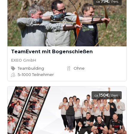
79€
ca.
/ Pers.
TeamEvent mit Bogenschießen
EXEO GmbH
Teambuilding
Ohne
5–1000
Teilnehmer
150€
ca.
/ Pers.