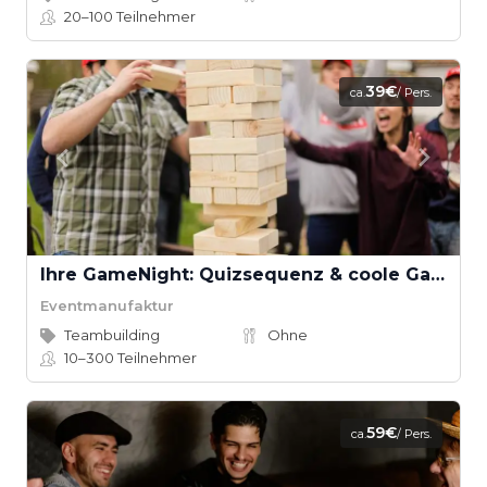
20–100
Teilnehmer
39€
ca.
/ Pers.
Ihre GameNight: Quizsequenz & coole Games
Eventmanufaktur
Teambuilding
Ohne
10–300
Teilnehmer
59€
ca.
/ Pers.