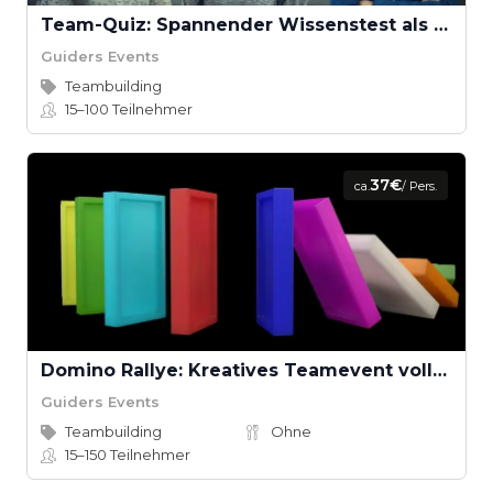
Team-Quiz: Spannender Wissenstest als Teamevent
Guiders Events
Teambuilding
15–100
Teilnehmer
37€
ca.
/ Pers.
Domino Rallye: Kreatives Teamevent voller Spannung
Guiders Events
Teambuilding
Ohne
15–150
Teilnehmer