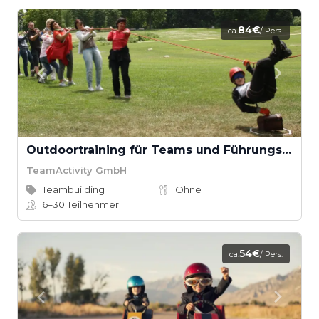
84€
ca.
/ Pers.
Outdoortraining für Teams und Führungskräfte
TeamActivity GmbH
Teambuilding
Ohne
6–30
Teilnehmer
54€
ca.
/ Pers.