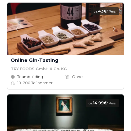
43€
ca.
/ Pers.
Online Gin-Tasting
TRY FOODS GmbH & Co. KG
Teambuilding
Ohne
10–200
Teilnehmer
14,99€
ca.
/ Pers.