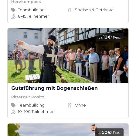
Herzkompass
Teambuilding
Speisen & Getränke
8–15
Teilnehmer
12€
ca.
/ Pers.
Gutsführung mit Bogenschießen
Rittergut Positz
Teambuilding
Ohne
10–100
Teilnehmer
50€
ca.
/ Pers.