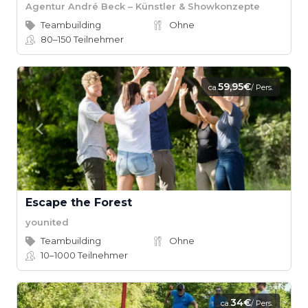
Agentur André Beck – Künstler & Showkonzepte
Teambuilding
Ohne
80–150
Teilnehmer
59,95€
ca.
/ Pers.
Escape the Forest
younited
Teambuilding
Ohne
10–1000
Teilnehmer
34€
ca.
/ Pers.