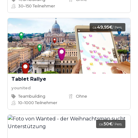
30–150
Teilnehmer
49,95€
ca.
/ Pers.
Tablet Rallye
younited
Teambuilding
Ohne
10–1000
Teilnehmer
50€
ca.
/ Pers.