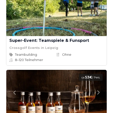
Super-Event: Teamspiele & Funsport
Crossgolf Events in Leipzig
Teambuilding
Ohne
8–120
Teilnehmer
53€
ca.
/ Pers.