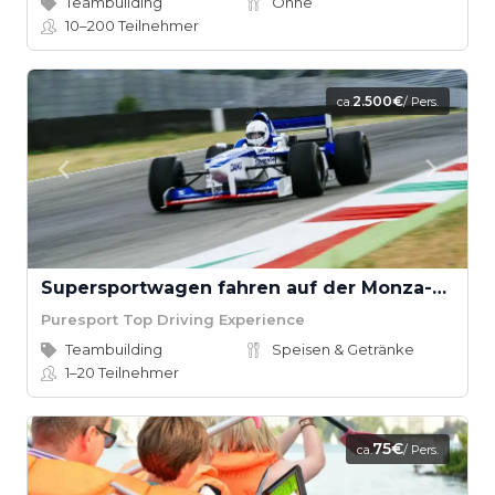
Teambuilding
Ohne
10–200
Teilnehmer
2.500€
ca.
/ Pers.
Supersportwagen fahren auf der Monza-Strecke
Puresport Top Driving Experience
Teambuilding
Speisen & Getränke
1–20
Teilnehmer
75€
ca.
/ Pers.