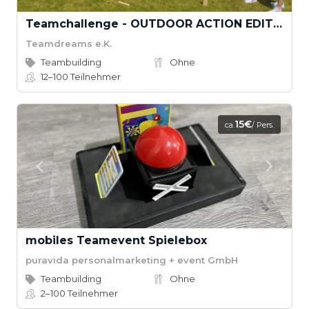
Teamchallenge - OUTDOOR ACTION EDITION
Teamdreams e.K.
Teambuilding
Ohne
12–100
Teilnehmer
15€
ca.
/ Pers.
mobiles Teamevent Spielebox
puravida personalmarketing + event GmbH
Teambuilding
Ohne
2–100
Teilnehmer