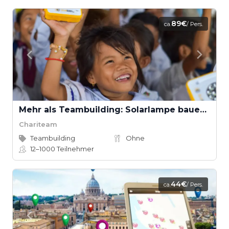
89€
ca.
/ Pers.
Mehr als Teambuilding: Solarlampe bauen für Kinder der Welt
Chariteam
Teambuilding
Ohne
12–1000
Teilnehmer
44€
ca.
/ Pers.