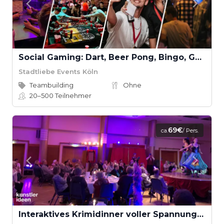
Social Gaming: Dart, Beer Pong, Bingo, Gaming, Kicker, Kneipenquiz & Schocken
Stadtliebe Events Köln
Teambuilding
Ohne
20–500
Teilnehmer
69€
ca.
/ Pers.
Interaktives Krimidinner voller Spannung & Humor