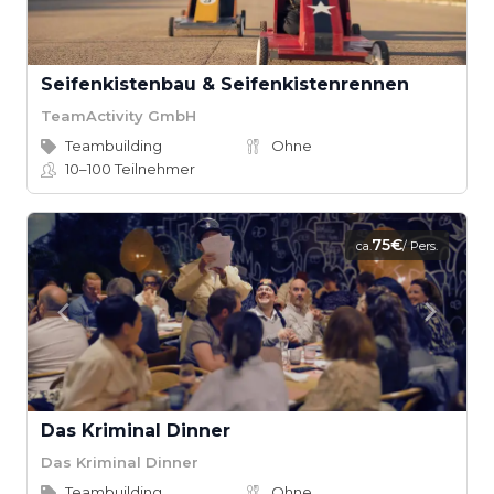
Seifenkistenbau & Seifenkistenrennen
TeamActivity GmbH
Teambuilding
Ohne
10–100
Teilnehmer
75€
ca.
/ Pers.
Das Kriminal Dinner
Das Kriminal Dinner
Teambuilding
Ohne