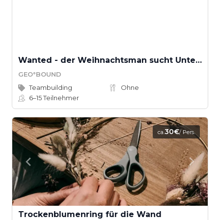
Wanted - der Weihnachtsman sucht Unterstützung
GEO°BOUND
Teambuilding
Ohne
6–15
Teilnehmer
30€
ca.
/ Pers.
Trockenblumenring für die Wand