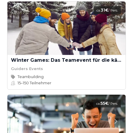
31€
ca.
/ Pers.
Winter Games: Das Teamevent für die kältere Jahreszeit
Guiders Events
Teambuilding
15–150
Teilnehmer
55€
ca.
/ Pers.