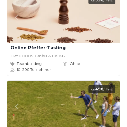
33€
ca.
/ Pers.
Online Pfeffer-Tasting
TRY FOODS GmbH & Co. KG
Teambuilding
Ohne
10–200
Teilnehmer
45€
ca.
/ Pers.