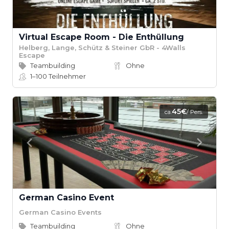
Virtual Escape Room - Die Enthüllung
Helberg, Lange, Schütz & Steiner GbR - 4Walls
Escape
Teambuilding
Ohne
1–100
Teilnehmer
45€
ca.
/ Pers.
German Casino Event
German Casino Events
Teambuilding
Ohne