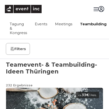
eventinc
Tagung
Events
Meetings
Teambuilding
&
Kongress
Filters
Teamevent- & Teambuilding-
Ideen Thüringen
232
Ergebnisse
33€
ca.
/ Pers.