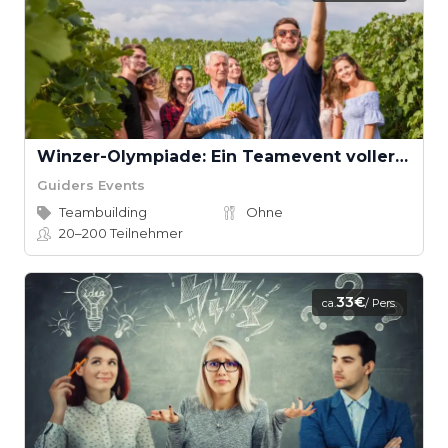
Winzer-Olympiade: Ein Teamevent voller Spaß und Kultur
Guiders Events
Teambuilding
Ohne
20–200
Teilnehmer
33€
ca.
/ Pers.