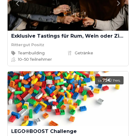
Exklusive Tastings für Rum, Wein oder Zigarren
Rittergut Positz
Teambuilding
Getränke
10–50
Teilnehmer
75€
ca.
/ Pers.
LEGO®BOOST Challenge