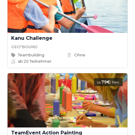
Kanu Challenge
GEO°BOUND
Teambuilding
Ohne
ab 20
Teilnehmer
79€
ca.
/ Pers.
TeamEvent Action Painting