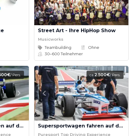
ge
Street Art - Ihre HipHop Show
Musicworks
Teambuilding
Ohne
30–600
Teilnehmer
500€
2.500€
/ Pers.
ca.
/ Pers.
Supersportwagen fahren auf der Monza-Strecke
Supersportwagen fahren auf dem Hockenheimring
ience
Puresport Top Driving Experience