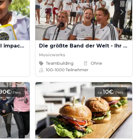
SolarBuddy - DAS social impact event!
Die größte Band der Welt - Ihr XXL-Musik-Event
Musicworks
Teambuilding
Ohne
100–1000
Teilnehmer
90€
10€
/ Pers.
ca.
/ Pers.