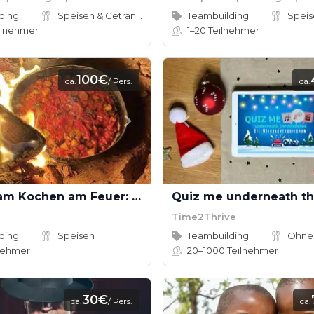
ding
Speisen & Getränke
Teambuilding
ilnehmer
1–20
Teilnehmer
100€
ca.
/ Pers.
ca.
Gemeinsam Kochen am Feuer: Kreativität, Teamgeist und Genuss in der Natur
Time2Thrive
ding
Speisen
Teambuilding
Ohne
nehmer
20–1000
Teilnehmer
30€
ca.
/ Pers.
ca.