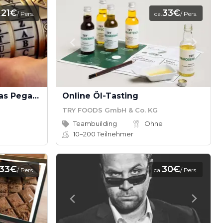
21€
33€
.
/ Pers.
ca.
/ Pers.
Virtual Teamevents - Das Pegasus Projekt
Online Öl-Tasting
TRY FOODS GmbH & Co. KG
Teambuilding
Ohne
10–200
Teilnehmer
33€
30€
/ Pers.
ca.
/ Pers.