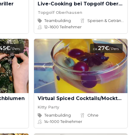
riller
Live-Cooking bei Topgolf Oberhausen
Topgolf Oberhausen
Teambuilding
Speisen & Getränke
12–1600
Teilnehmer
45€
27€
/ Pers.
ca.
/ Pers.
schblumen
Virtual Spiced Cocktails/Mocktails/ Warm Drinks or Smoothies with Dancing Chef
Kitty Party
Teambuilding
Ohne
14–1000
Teilnehmer