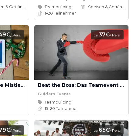
Speisen & Getränke
Teambuilding
Speisen & Getränke
1–20
Teilnehmer
49€
37€
/ Pers.
ca.
/ Pers.
Quiz me underneath the Mistletoe
Beat the Boss: Das Teamevent voller Spaß und Action
Guiders Events
Teambuilding
15–20
Teilnehmer
79€
65€
/ Pers.
ca.
/ Pers.