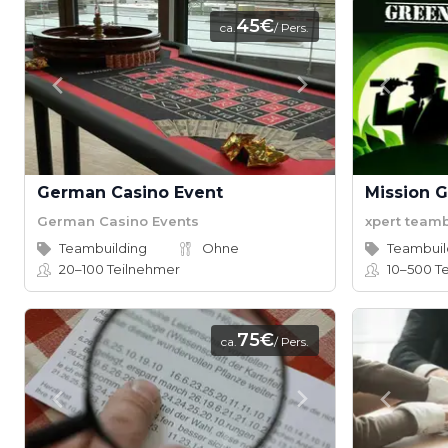
45€
ca.
/ Pers.
German Casino Event
German Casino Events
xpert team
Teambuilding
Ohne
Teambuil
20–100
Teilnehmer
10–500
Te
75€
ca.
/ Pers.