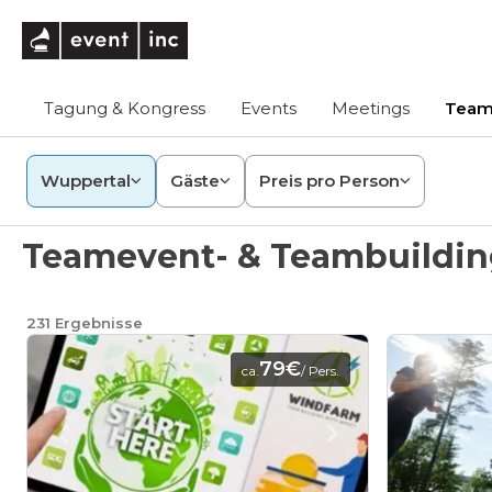
eventinc
Tagung & Kongress
Events
Meetings
Team
Wuppertal
Gäste
Preis pro Person
Teamevent- & Teambuildin
231
Ergebnisse
79€
ca.
/ Pers.