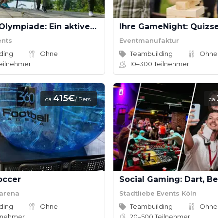
Outdoor-Olympiade: Ein aktives Teamevent voller Spaß
ents
Eventmanufaktur
ding
Ohne
Teambuilding
Ohne
eilnehmer
10–300
Teilnehmer
415€
ca.
/ Pers.
ca.
occer
larena
Stadtliebe Events Köln
ding
Ohne
Teambuilding
Ohne
lnehmer
20–500
Teilnehmer