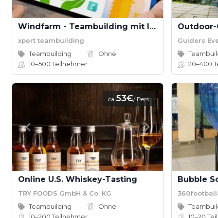
Windfarm - Teambuilding mit Impact
xpert teambuilding
Guiders Ev
Teambuilding
Ohne
Teambuil
10–500
Teilnehmer
20–400
T
53€
ca.
/ Pers.
Online U.S. Whiskey-Tasting
Bubble S
TRY FOODS GmbH & Co. KG
360footbal
Teambuilding
Ohne
Teambuil
10–200
Teilnehmer
10–20
Tei