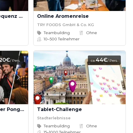
Ihre GameNight: Quizsequenz & coole Games
Online Aromenreise
TRY FOODS GmbH & Co. KG
Teambuilding
Ohne
10–500
Teilnehmer
20€
44€
/ Pers.
ca.
/ Pers.
Social Gaming: Dart, Beer Pong, Bingo, Gaming, Kicker, Kneipenquiz & Schocken
Tablet-Challenge
Stadterlebnisse
Teambuilding
Ohne
15–1000
Teilnehmer