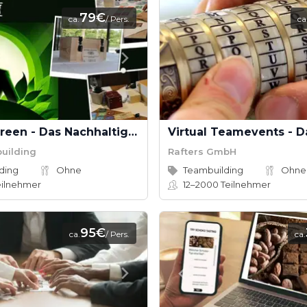
79€
ca.
/ Pers.
ca
Mission Green - Das Nachhaltigkeits-Escape Game
building
Rafters GmbH
ding
Ohne
Teambuilding
Ohne
ilnehmer
12–2000
Teilnehmer
95€
ca.
/ Pers.
ca.