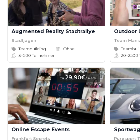
Augmented Reality Stadtrallye
Outdoor 
Stadtjagen
Team Mani
Teambuilding
Ohne
Teambuil
3–500
Teilnehmer
20–2500
29,90€
ca.
/ Pers.
Online Escape Events
Frankfurt Secrets
Puresport T