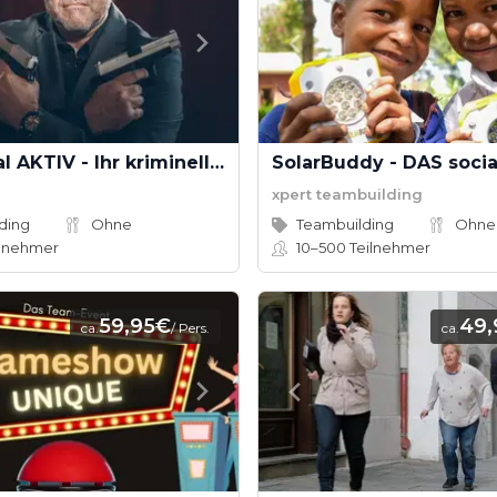
KRIMI total AKTIV - Ihr kriminelles Teambuilding!
xpert teambuilding
ding
Ohne
Teambuilding
Ohne
lnehmer
10–500
Teilnehmer
59,95€
49,
ca.
/ Pers.
ca.