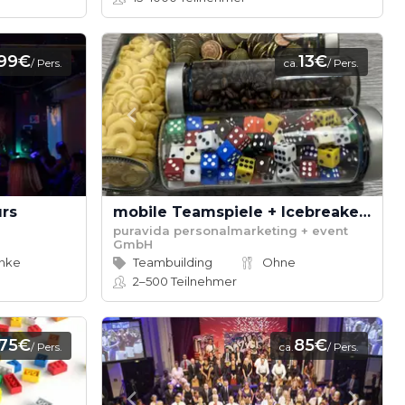
,99€
13€
/ Pers.
ca.
/ Pers.
urs
mobile Teamspiele + Icebreaker
puravida personalmarketing + event
GmbH
änke
Teambuilding
Ohne
2–500
Teilnehmer
75€
85€
/ Pers.
ca.
/ Pers.