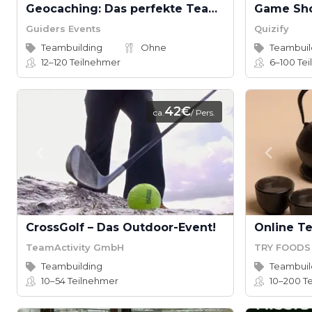
Geocaching: Das perfekte Teamevent für Abenteuerlustige
Game Sh
Guiders Events
Quizify
Teambuilding
Ohne
Teambuil
12–120
Teilnehmer
6–100
Tei
42€
ca.
/ Pers.
CrossGolf – Das Outdoor-Event!
Online T
TeamActivity GmbH
TRY FOODS
Teambuilding
Teambuil
10–54
Teilnehmer
10–200
Te