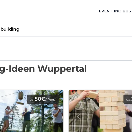
EVENT INC BUS
building
g-Ideen Wuppertal
50€
ca.
/ Pers.
ca.