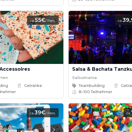
55€
39
ca.
/ Pers.
ca.
 Accessoires
Salsa & Bachata Tanzk
rten
Salsomania
ding
Getränke
Teambuilding
Getr
ilnehmer
8–100
Teilnehmer
39€
ca.
/ Pers.
ca.