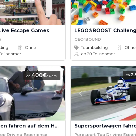
Live Escape Games
LEGO®BOOST Challen
a
GEO°BOUND
ding
Ohne
Teambuilding
Ohne
Teilnehmer
ab 20
Teilnehmer
400€
2.
ca.
ca.
/ Pers.
Sportwagen fahren auf dem Hockenheimring
op Driving Experience
Puresport Top Driving Exper