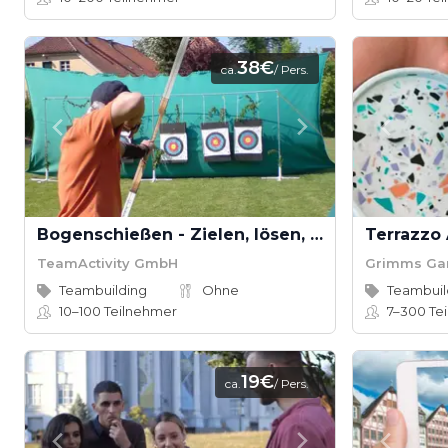
38€
ca.
/ Pers.
Bogenschießen - Zielen, lösen, Treffer!
Terrazzo
TeamActivity GmbH
Grimms Ga
Teambuilding
Ohne
Teambuil
10–100
Teilnehmer
7–300
Te
19€
ca.
/ Pers.