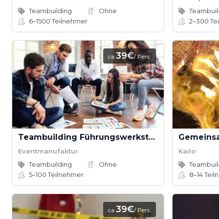
Teambuilding
Ohne
Teambuil
6–1500
Teilnehmer
2–300
Te
39€
ca.
/ Pers.
Teambuilding Führungswerkstatt/Teamwerkstatt
Eventmanufaktur
Kailo
Teambuilding
Ohne
Teambuil
5–100
Teilnehmer
8–14
Teil
39€
ca.
/ Pers.