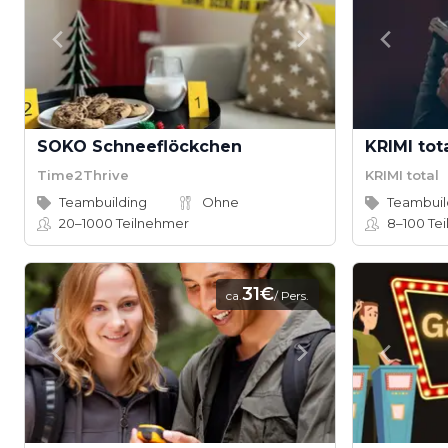
SOKO Schneeflöckchen
Time2Thrive
KRIMI total
Teambuilding
Ohne
Teambuil
20–1000
Teilnehmer
8–100
Tei
31€
ca.
/ Pers.