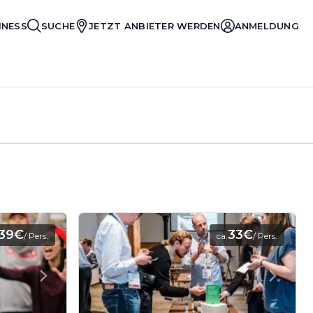
INESS
SUCHE
JETZT ANBIETER WERDEN
ANMELDUNG
39€
33€
/ Pers.
ca.
/ Pers.