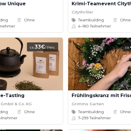
ow Unique
Krimi-Teamevent Cityth
Citythriller
ding
Ohne
Teambuilding
Ohne
lnehmer
4–180
Teilnehmer
33€
ca.
/ Pers.
ca.
ee-Tasting
Frühlingskranz mit Fri
 GmbH & Co. KG
Grimms Garten
ding
Ohne
Teambuilding
Ohne
ilnehmer
7–299
Teilnehmer