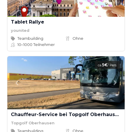
Tablet Rallye
younited
Teambuilding
Ohne
10–1000
Teilnehmer
5€
ca.
/ Pers.
Chauffeur-Service bei Topgolf Oberhausen
Topgolf Oberhausen
Teambuilding
Ohne