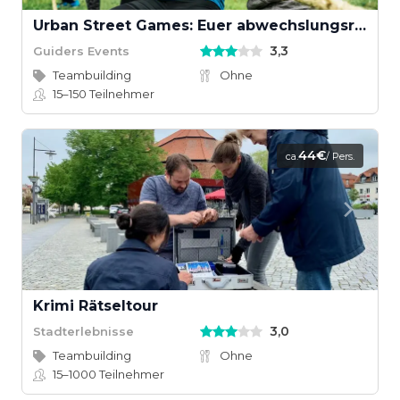
Urban Street Games: Euer abwechslungsreiches Teamevent
3,3
Guiders Events
Teambuilding
Ohne
15–150
Teilnehmer
44€
ca.
/ Pers.
Krimi Rätseltour
3,0
Stadterlebnisse
Teambuilding
Ohne
15–1000
Teilnehmer