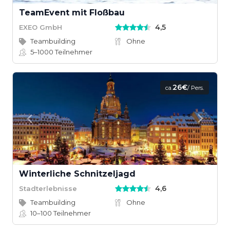
TeamEvent mit Floßbau
4,5
EXEO GmbH
Teambuilding
Ohne
5–1000
Teilnehmer
26€
ca.
/ Pers.
Winterliche Schnitzeljagd
4,6
Stadterlebnisse
Teambuilding
Ohne
10–100
Teilnehmer