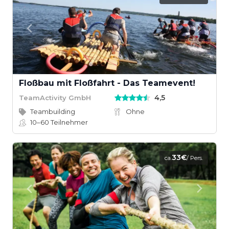
Floßbau mit Floßfahrt - Das Teamevent!
4,5
TeamActivity GmbH
Teambuilding
Ohne
10–60
Teilnehmer
33€
ca.
/ Pers.