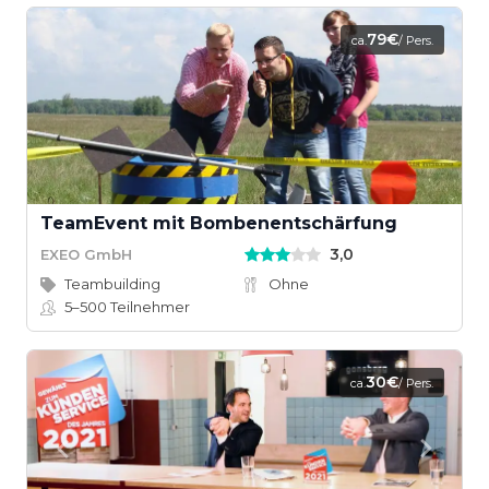
79€
ca.
/ Pers.
TeamEvent mit Bombenentschärfung
3,0
EXEO GmbH
Teambuilding
Ohne
5–500
Teilnehmer
30€
ca.
/ Pers.