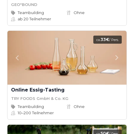
GEO°BOUND
Teambuilding
Ohne
ab 20
Teilnehmer
33€
ca.
/ Pers.
Online Essig-Tasting
TRY FOODS GmbH & Co. KG
Teambuilding
Ohne
10–200
Teilnehmer
50€
ca.
/ Pers.