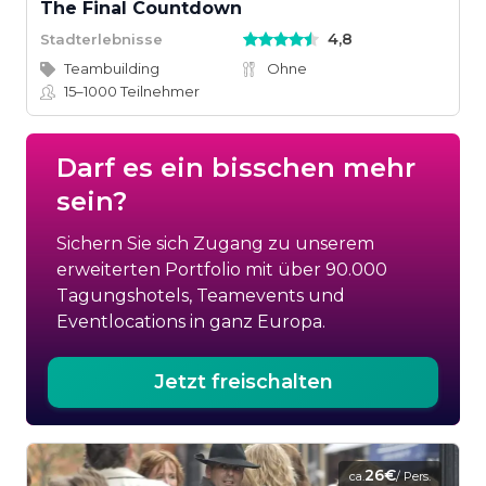
The Final Countdown
4,8
Stadterlebnisse
Teambuilding
Ohne
15–1000
Teilnehmer
Darf es ein bisschen mehr
sein?
Sichern Sie sich Zugang zu unserem
erweiterten Portfolio mit über 90.000
Tagungshotels, Teamevents und
Eventlocations in ganz Europa.
Jetzt freischalten
26€
ca.
/ Pers.