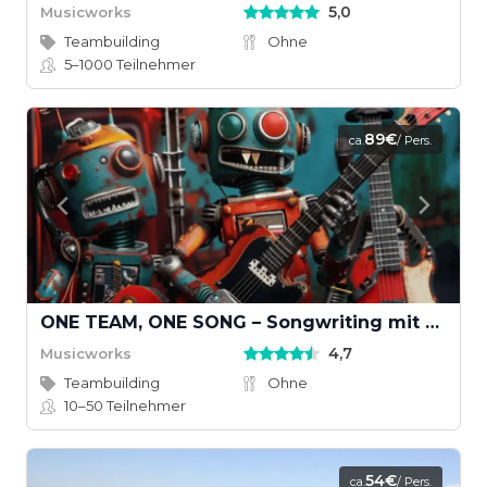
5,0
Musicworks
Teambuilding
Ohne
5–1000
Teilnehmer
89€
ca.
/ Pers.
ONE TEAM, ONE SONG – Songwriting mit KI und echten Instrumenten
4,7
Musicworks
Teambuilding
Ohne
10–50
Teilnehmer
54€
ca.
/ Pers.