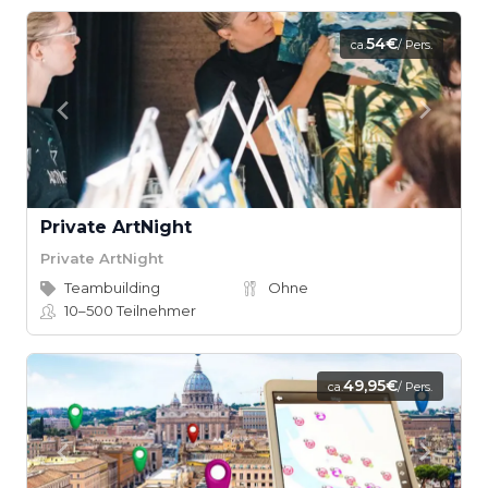
54€
ca.
/ Pers.
Private ArtNight
Private ArtNight
Teambuilding
Ohne
10–500
Teilnehmer
49,95€
ca.
/ Pers.