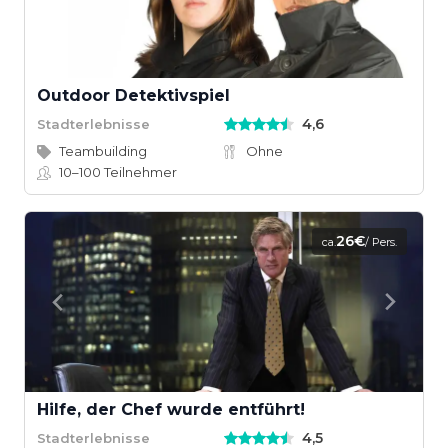
Outdoor Detektivspiel
4,6
Stadterlebnisse
Teambuilding
Ohne
10–100
Teilnehmer
26€
ca.
/ Pers.
Hilfe, der Chef wurde entführt!
4,5
Stadterlebnisse