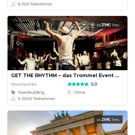
5–500
Teilnehmer
39€
ca.
/ Pers.
GET THE RHYTHM – das Trommel Event mit Groove
5,0
Musicworks
Teambuilding
Ohne
5–5000
Teilnehmer
26€
ca.
/ Pers.