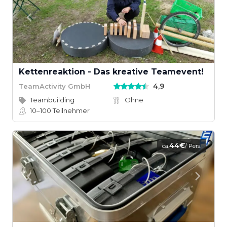
Kettenreaktion - Das kreative Teamevent!
4,9
TeamActivity GmbH
Teambuilding
Ohne
10–100
Teilnehmer
44€
ca.
/ Pers.