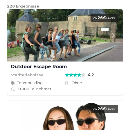
220
Ergebnisse
26€
ca.
/ Pers.
Outdoor Escape Room
4,2
Stadterlebnisse
Teambuilding
Ohne
10–100
Teilnehmer
26€
ca.
/ Pers.