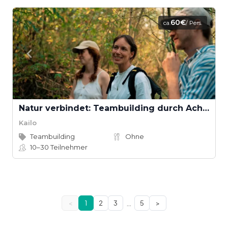
60€
ca.
/ Pers.
Natur verbindet: Teambuilding durch Achtsamkeit und Selbstreflexion
Kailo
Teambuilding
Ohne
10–30
Teilnehmer
…
<
1
2
3
5
>