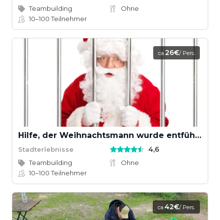
Teambuilding
Ohne
10–100
Teilnehmer
26€
ca.
/ Pers.
Hilfe, der Weihnachtsmann wurde entführt!
4,6
Stadterlebnisse
Teambuilding
Ohne
10–100
Teilnehmer
42€
ca.
/ Pers.