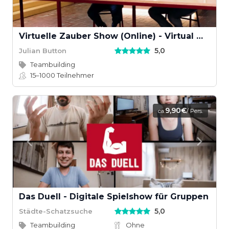
Virtuelle Zauber Show (Online) - Virtual Magic Show
5,0
Julian Button
Teambuilding
15–1000
Teilnehmer
9,90€
ca.
/ Pers.
Das Duell - Digitale Spielshow für Gruppen
5,0
Städte-Schatzsuche
Teambuilding
Ohne