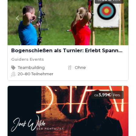
Bogenschießen als Turnier: Erlebt Spannung und Fokus
Guiders Events
Teambuilding
Ohne
20–80
Teilnehmer
5,99€
ca.
/ Pers.