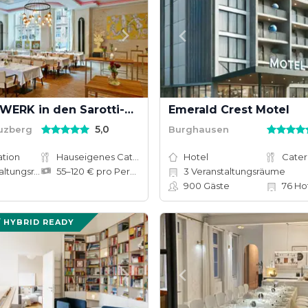
SCHMELZWERK in den Sarotti-Höfen
Emerald Crest Motel
5,0
euzberg
Burghausen
ation
Hauseigenes Catering
Hotel
Cater
tungsräume
55–120 € pro Person
3
Veranstaltungsräume
900
Gäste
76
Ho
/ HYBRID READY