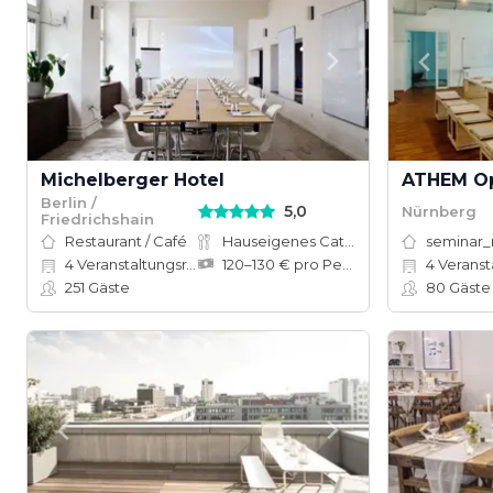
Michelberger Hotel
ATHEM Op
Berlin /
5,0
Nürnberg
Friedrichshain
Restaurant / Café
Hauseigenes Catering
seminar
4
Veranstaltungsräume
120–130 € pro Person
4
Veranst
251
Gäste
80
Gäste