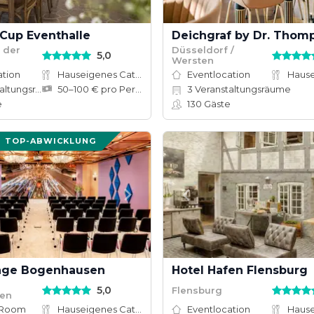
 Cup Eventhalle
Deichgraf by Dr. Thom
 der
Düsseldorf /
5,0
Wersten
ation
Hauseigenes Catering
Eventlocation
tungsräume
50–100 € pro Person
3
Veranstaltungsräume
e
130
Gäste
TOP-ABWICKLUNG
lage Bogenhausen
Hotel Hafen Flensburg
5,0
Flensburg
en
 Room
Hauseigenes Catering
Eventlocation