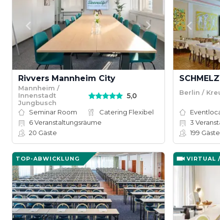
Rivvers Mannheim City
Mannheim /
Berlin / Kr
5,0
Innenstadt
Jungbusch
Seminar Room
Catering Flexibel
Eventloc
6
Veranstaltungsräume
3
Veranstal
20
Gäste
199
Gäste
TOP-ABWICKLUNG
VIRTUAL 