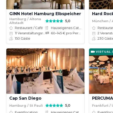
GINN Hotel Hamburg Elbspeicher
Hard Roc
Hamburg / Altona
5,0
München / A
Altstadt
Restaurant / Café
Hauseigenes Catering
Restauran
11
Veranstaltungsräume
60–145 € pro Person
2
Veranst
150
Gäste
230
Gäst
VIRTUAL 
Cap San Diego
PERCUMA
5,0
Hamburg / St Pauli
Frankfurt /
Eventlocation
Hauseigenes Catering
Eventloc