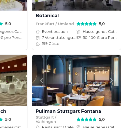
Botanical
5,0
5,0
Frankfurt / Umland
Hauseigenes Catering
Eventlocation
Hauseigenes Catering
10–50 € pro Person
7
Veranstaltungsräume
50–100 € pro Person
199
Gäste
ich
Pullman Stuttgart Fontana
Stuttgart /
5,0
5,0
Vaihingen
Hauseigenes Catering
Restaurant / Café
Hauseigenes Catering