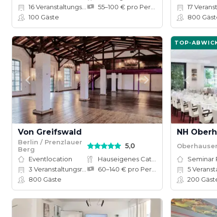
16
Veranstaltungsräume
55–100 € pro Person
17
Verans
100
Gäste
800
Gäst
TOP-ABWIC
Von Greifswald
NH Ober
Berlin / Prenzlauer
5,0
Oberhause
Berg
Eventlocation
Hauseigenes Catering
Seminar
3
Veranstaltungsräume
60–140 € pro Person
5
Veranstalt
800
Gäste
200
Gäst