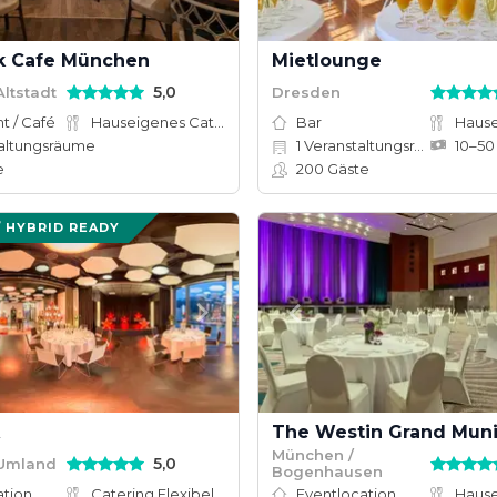
k Cafe München
Mietlounge
5,0
ltstadt
Dresden
t / Café
Hauseigenes Catering
Bar
altungsräume
1
Veranstaltungsräume
e
200
Gäste
/ HYBRID READY
The Westin Grand Mun
München /
5,0
 Umland
Bogenhausen
ation
Catering Flexibel
Eventlocation