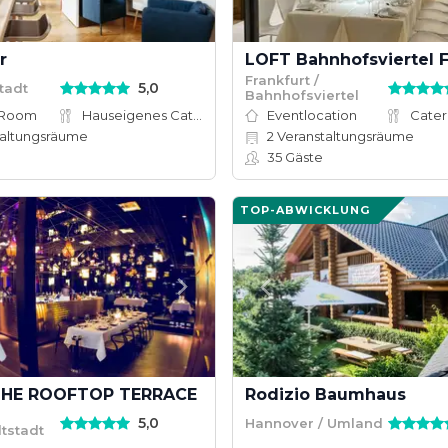
r
LOFT Bahnhofsviertel F
Frankfurt /
5,0
stadt
Bahnhofsviertel
 Room
Hauseigenes Catering
Eventlocation
Cater
altungsräume
2
Veranstaltungsräume
35
Gäste
TOP-ABWICKLUNG
THE ROOFTOP TERRACE
Rodizio Baumhaus
5,0
Hannover / Umland
tstadt