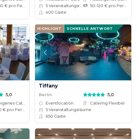
100–150 € pro Person
5
Veranstaltungsräume
50–120 € pro Person
400
Gäste
HIGHLIGHT
SCHNELLE ANTWORT
Tiffany
5,0
5,0
Berlin
Hauseigenes Catering
Eventlocation
Catering Flexibel
25–100 € pro Person
5
Veranstaltungsräume
650
Gäste