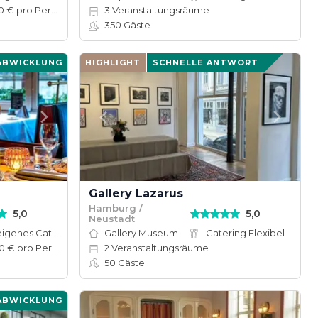
60–120 € pro Person
3
Veranstaltungsräume
350
Gäste
ABWICKLUNG
HIGHLIGHT
SCHNELLE ANTWORT
Gallery Lazarus
Hamburg /
5,0
5,0
Neustadt
Hauseigenes Catering
Gallery Museum
Catering Flexibel
50–100 € pro Person
2
Veranstaltungsräume
50
Gäste
ABWICKLUNG