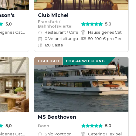
pson's
Club Michel
Frankfurt /
5,0
5,0
Bahnhofsviertel
Hauseigenes Catering
Restaurant / Café
Hauseigenes Catering
0
Veranstaltungsräume
50–100 € pro Person
120
Gäste
HIGHLIGHT
TOP-ABWICKLUNG
MS Beethoven
5,0
5,0
Bonn
Hauseigenes Catering
Ship Pontoon
Catering Flexibel