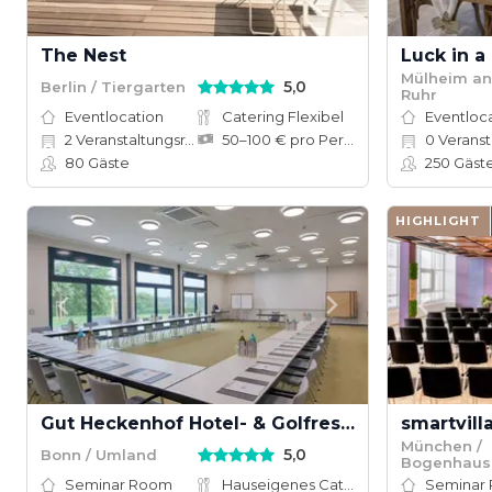
The Nest
Luck in a
Mülheim an
5,0
Berlin / Tiergarten
Ruhr
Eventlocation
Catering Flexibel
Eventloc
2
Veranstaltungsräume
50–100 € pro Person
0
Veranstal
80
Gäste
250
Gäst
HIGHLIGHT
Gut Heckenhof Hotel- & Golfresort an der Sieg
smartvil
München /
5,0
Bonn / Umland
Bogenhaus
Seminar Room
Hauseigenes Catering
Seminar