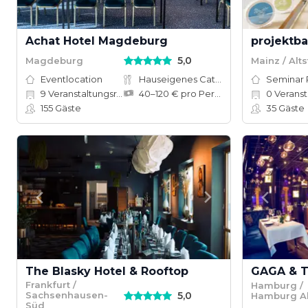
Achat Hotel Magdeburg
projektba
5,0
Magdeburg
Mainz / Alt
Eventlocation
Hauseigenes Catering
Seminar
9
Veranstaltungsräume
40–120 € pro Person
0
Veranst
155
Gäste
35
Gäste
The Blasky Hotel & Rooftop
GAGA & 
Frankfurt /
Hamburg /
5,0
Sachsenhausen-
Hamburg Al
Süd