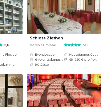
Schloss Ziethen
5,0
5,0
Berlin / Umland
ing Flexibel
Eventlocation
Hauseigenes Catering
6
Veranstaltungsräume
69–250 € pro Person
telzimmer
90
Gäste