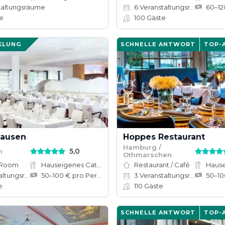
taltungsräume
6
Veranstaltungsräume
e
100
Gäste
KLUNG
SCHNELLE ANTWORT
TOP-
hausen
Hoppes Restaurant
Hamburg /
5,0
n
Othmarschen
 Room
Hauseigenes Catering
Restaurant / Café
ungsräume
50–100 € pro Person
3
Veranstaltungsräume
e
110
Gäste
SCHNELLE ANTWORT
TOP-