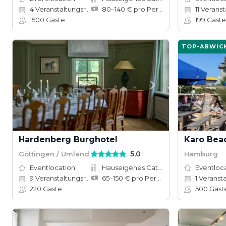
4
Veranstaltungsräume
80–140 € pro Person
11
Veranstal
1500
Gäste
199
Gäste
TOP-ABWIC
Hardenberg Burghotel
Karo Bea
5,0
Göttingen / Umland
Hamburg
Eventlocation
Hauseigenes Catering
Eventloc
9
Veranstaltungsräume
65–150 € pro Person
1
Veranst
220
Gäste
500
Gäst