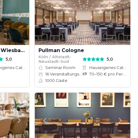
Theater Kammerspiele Wiesbaden
Pullman Cologne
Köln / Altstadt-
5,0
5,0
Neustadt-Süd
Hauseigenes Catering
Seminar Room
Hauseigenes Catering
16
Veranstaltungsräume
70–150 € pro Person
1000
Gäste