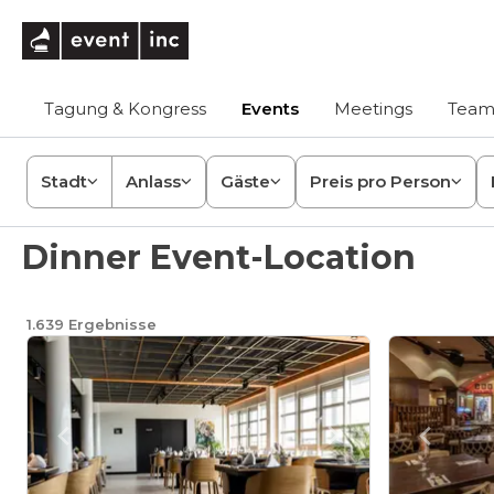
eventinc
Tagung & Kongress
Events
Meetings
Team
Stadt
Anlass
Gäste
Preis pro Person
Dinner Event-Location
1.639
Ergebnisse