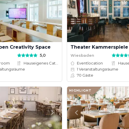
en Creativity Space
5,0
Wiesbaden
_room
Hauseigenes Catering
Eventlocation
altungsräume
1
Veranstaltungsräume
70
Gäste
HIGHLIGHT