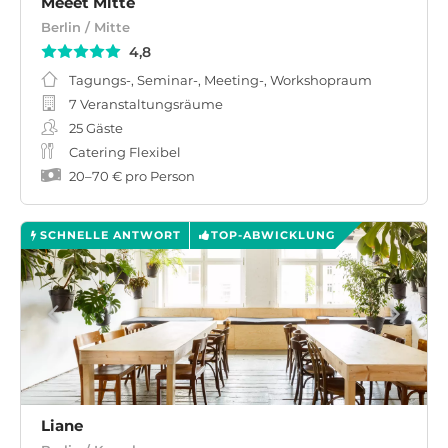
Meeet Mitte
Berlin / Mitte
4,8
Tagungs-, Seminar-, Meeting-, Workshopraum
7 Veranstaltungsräume
25
Gäste
Catering Flexibel
20
–
70 €
pro Person
SCHNELLE ANTWORT
TOP-ABWICKLUNG
Liane