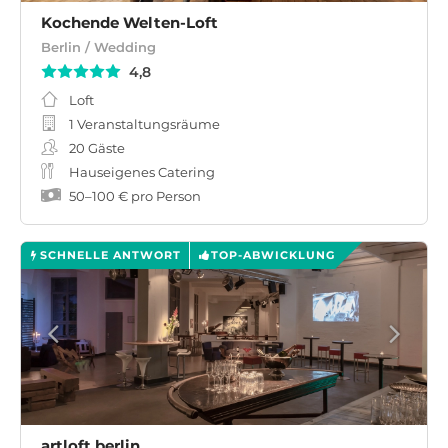
Kochende Welten-Loft
Berlin / Wedding
4,8
Loft
1 Veranstaltungsräume
20
Gäste
Hauseigenes Catering
50
–
100 €
pro Person
SCHNELLE ANTWORT
TOP-ABWICKLUNG
artloft.berlin