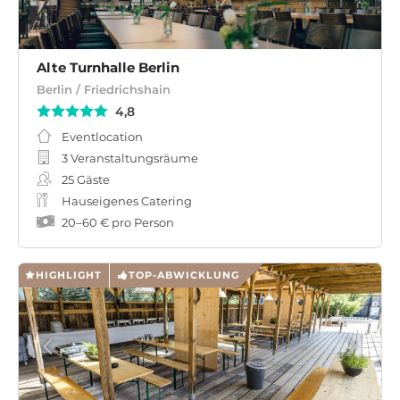
Alte Turnhalle Berlin
Berlin / Friedrichshain
4,8
Eventlocation
3 Veranstaltungsräume
25
Gäste
Hauseigenes Catering
20
–
60 €
pro Person
HIGHLIGHT
TOP-ABWICKLUNG