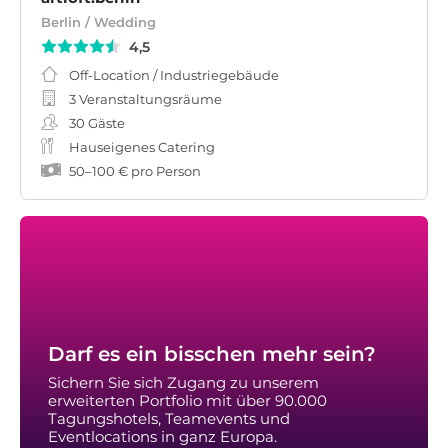
Berlin / Wedding
4,5
Off-Location / Industriegebäude
3 Veranstaltungsräume
30
Gäste
Hauseigenes Catering
50
–
100 €
pro Person
Darf es ein bisschen mehr sein?
Sichern Sie sich Zugang zu unserem
erweiterten Portfolio mit über 90.000
Tagungshotels, Teamevents und
Eventlocations in ganz Europa.