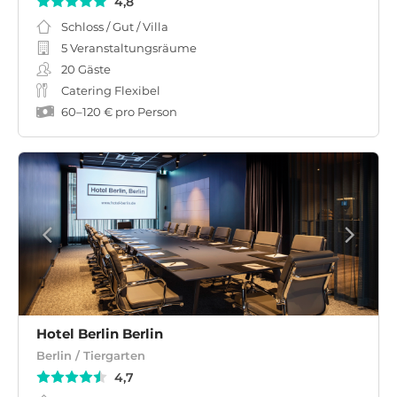
4,8
Schloss / Gut / Villa
5 Veranstaltungsräume
20
Gäste
Catering Flexibel
60
–
120 €
pro Person
Hotel Berlin Berlin
Berlin / Tiergarten
4,7