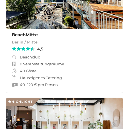
BeachMitte
Berlin / Mitte
4,5
Beachclub
8 Veranstaltungsräume
40
Gäste
Hauseigenes Catering
40
–
120 €
pro Person
HIGHLIGHT