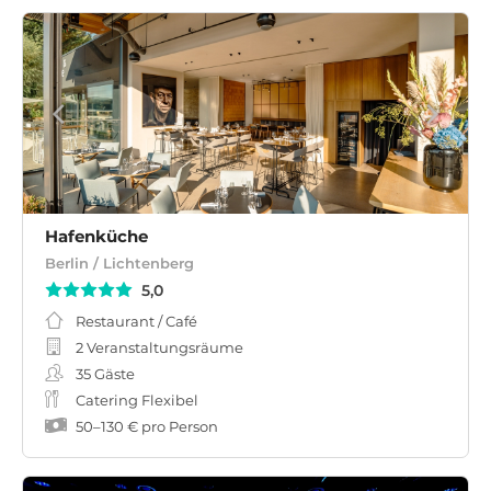
Hafenküche
Berlin / Lichtenberg
5,0
Restaurant / Café
2 Veranstaltungsräume
35
Gäste
Catering Flexibel
50
–
130 €
pro Person