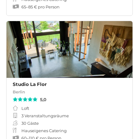
65
–
85 €
pro Person
Studio La Flor
Berlin
5,0
Loft
3 Veranstaltungsräume
30
Gäste
Hauseigenes Catering
60
–
110 €
pro Person