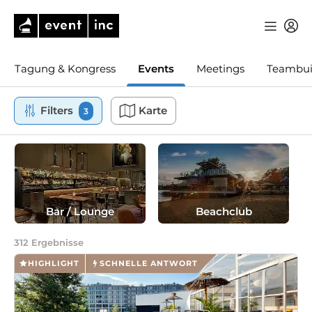
Tagung & Kongress
Events
Meetings
Teambui
Filters
Karte
3
Bar / Lounge
Beachclub
312
Ergebnisse
HIGHLIGHT
SCHNELLE ANTWORT