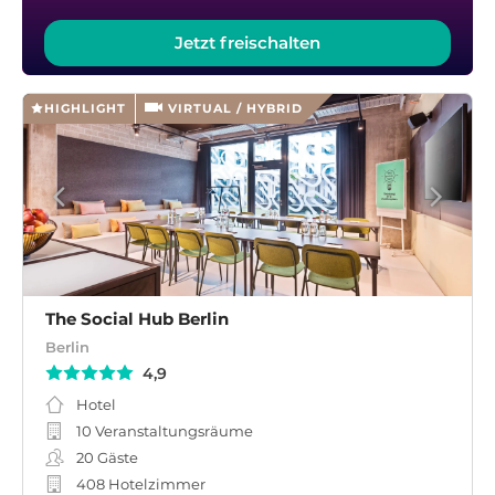
Jetzt freischalten
HIGHLIGHT
VIRTUAL / HYBRID
The Social Hub Berlin
Berlin
4,9
Hotel
10 Veranstaltungsräume
20
Gäste
408 Hotelzimmer