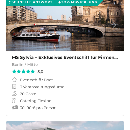
SCHNELLE ANTWORT
TOP-ABWICKLUNG
MS Sylvia – Exklusives Eventschiff für Firmenfeiern & private Events in Berlin
Berlin / Mitte
5,0
Eventschiff / Boot
3 Veranstaltungsräume
20
Gäste
Catering Flexibel
30
–
90 €
pro Person