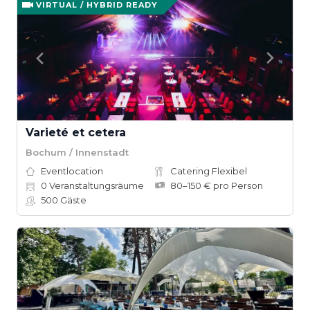
VIRTUAL / HYBRID READY
Varieté et cetera
Bochum / Innenstadt
Eventlocation
Catering Flexibel
0
Veranstaltungsräume
80–150 € pro Person
500
Gäste