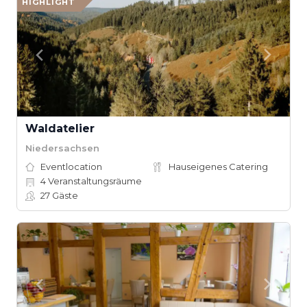
HIGHLIGHT
Waldatelier
Niedersachsen
Eventlocation
Hauseigenes Catering
4
Veranstaltungsräume
27
Gäste