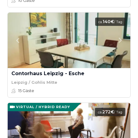
10
Gäste
140€
ca.
/ Tag
Contorhaus Leipzig - Esche
Leipzig / Gohlis Mitte
15
Gäste
VIRTUAL / HYBRID READY
272€
ca.
/ Tag