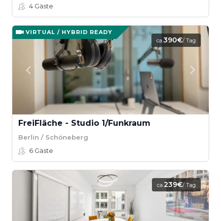
4
Gäste
VIRTUAL / HYBRID READY
390€
ca.
/ Tag
FreiFläche - Studio 1/Funkraum
Berlin / Schöneberg
6
Gäste
239€
ca.
/ Tag