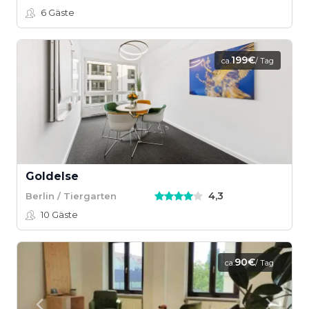
6
Gäste
199€
ca.
/ Tag
Goldelse
4,3
Berlin / Tiergarten
10
Gäste
90€
ca.
/ Tag