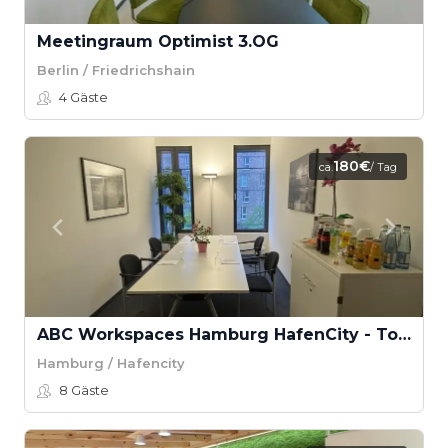
Meetingraum Optimist 3.OG
Berlin / Friedrichshain
4
Gäste
180€
ca.
/ Tag
ABC Workspaces Hamburg HafenCity - Tokio
Hamburg / Hafencity
8
Gäste