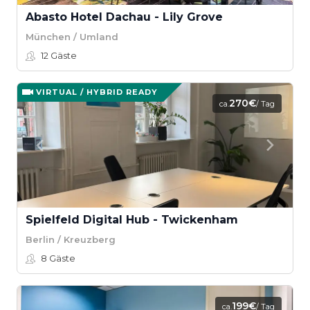
Abasto Hotel Dachau - Lily Grove
München / Umland
12
Gäste
VIRTUAL / HYBRID READY
270€
ca.
/ Tag
Spielfeld Digital Hub - Twickenham
Berlin / Kreuzberg
8
Gäste
199€
ca.
/ Tag