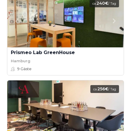
240€
ca.
/ Tag
Prismeo Lab GreenHouse
Hamburg
9
Gäste
256€
ca.
/ Tag