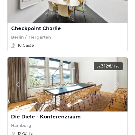
Checkpoint Charlie
Berlin / Tiergarten
10
Gäste
312€
ca.
/ Tag
Die Diele - Konferenzraum
Hamburg
12
Gäste