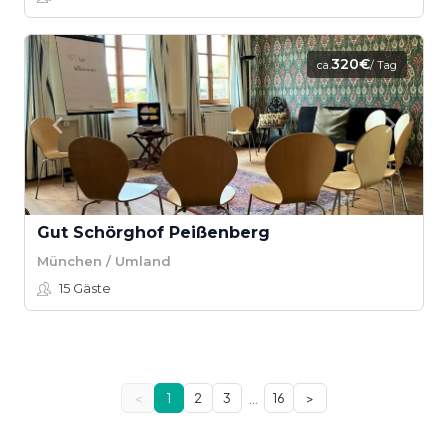
320€
ca.
/ Tag
Gut Schörghof Peißenberg
München / Umland
15
Gäste
…
<
1
2
3
16
>