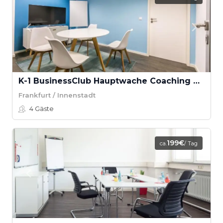
K-1 BusinessClub Hauptwache Coaching Raum “Untermain”
Frankfurt / Innenstadt
4
Gäste
199€
ca.
/ Tag