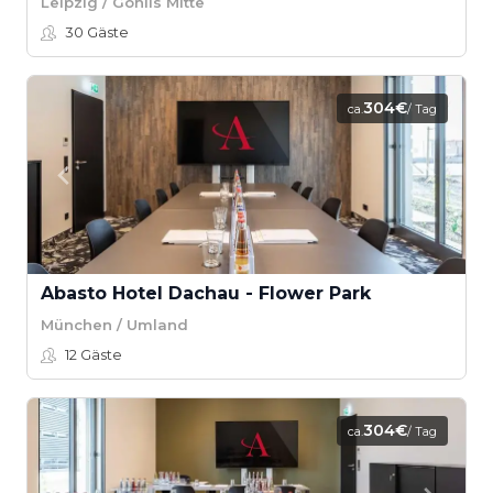
Leipzig / Gohlis Mitte
30
Gäste
304€
ca.
/ Tag
Abasto Hotel Dachau - Flower Park
München / Umland
12
Gäste
304€
ca.
/ Tag