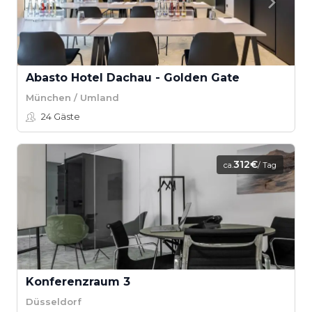
Abasto Hotel Dachau - Golden Gate
München / Umland
24
Gäste
312€
ca.
/ Tag
Konferenzraum 3
Düsseldorf