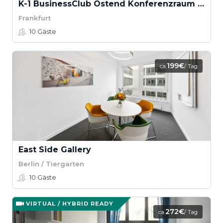
K-1 BusinessClub Ostend Konferenzraum "westside"
Frankfurt
10
Gäste
199€
ca.
/ Tag
East Side Gallery
Berlin / Tiergarten
10
Gäste
VIRTUAL / HYBRID READY
272€
ca.
/ Tag