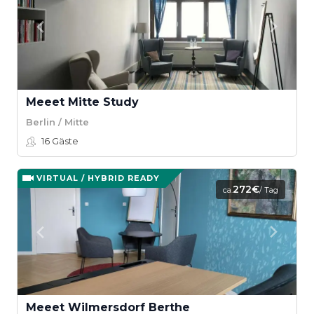
Meeet Mitte Study
Berlin / Mitte
16
Gäste
VIRTUAL / HYBRID READY
272€
ca.
/ Tag
Meeet Wilmersdorf Berthe