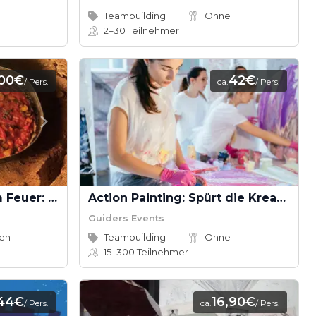
Teambuilding
Ohne
2–30
Teilnehmer
100€
42€
/ Pers.
ca.
/ Pers.
Gemeinsam Kochen am Feuer: Kreativität, Teamgeist und Genuss in der Natur
Action Painting: Spürt die Kreativität und den Teamgeist
Guiders Events
en
Teambuilding
Ohne
15–300
Teilnehmer
44€
16,90€
/ Pers.
ca.
/ Pers.