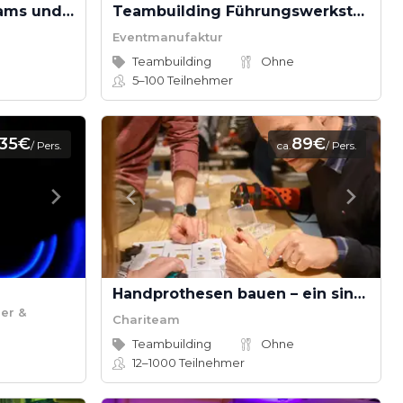
Outdoortraining für Teams und Führungskräfte
Teambuilding Führungswerkstatt/Teamwerkstatt
Eventmanufaktur
Teambuilding
Ohne
5–100
Teilnehmer
35€
89€
/ Pers.
ca.
/ Pers.
Handprothesen bauen – ein sinnvolles Teamevent voller Spaß
er &
Chariteam
Teambuilding
Ohne
12–1000
Teilnehmer