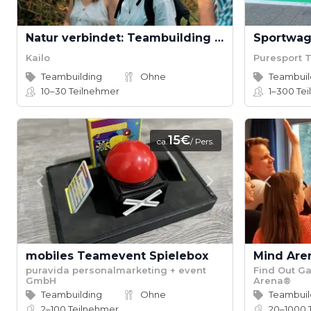
Natur verbindet: Teambuilding durch Achtsamkeit und Selbstreflexion
Kailo
Puresport T
Teambuilding
Ohne
Teambuil
10–30
Teilnehmer
1–300
Tei
15€
ca.
/ Pers.
mobiles Teamevent Spielebox
puravida personalmarketing + event
Find Out G
GmbH
Arena®
Teambuilding
Ohne
Teambuil
2–100
Teilnehmer
20–1000