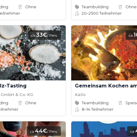
ding
Ohne
Teambuilding
Ohne
eilnehmer
20–2500
Teilnehmer
33€
ca.
/ Pers.
ca.
lz-Tasting
 GmbH & Co. KG
Kailo
ding
Ohne
Teambuilding
Speis
ilnehmer
8–14
Teilnehmer
44€
ca.
/ Pers.
ca.