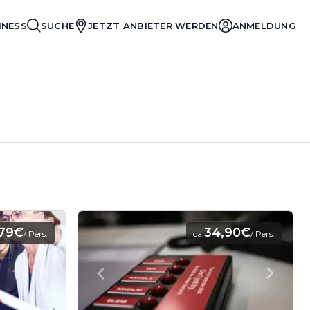
INESS
SUCHE
JETZT ANBIETER WERDEN
ANMELDUNG
79€
34,90€
/ Pers.
ca.
/ Pers.