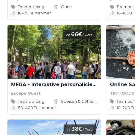
Teambuilding
Ohne
Teambuil
10–75
Teilnehmer
10–1000
T
66€
ca.
/ Pers.
MEGA - Interaktive personalisierte Outdoor Show mit Schauspielern
Online Sa
Escape Quest
TRY FOODS
Teambuilding
Speisen & Getränke
Teambuil
80–400
Teilnehmer
10–200
Te
38€
ca.
/ Pers.