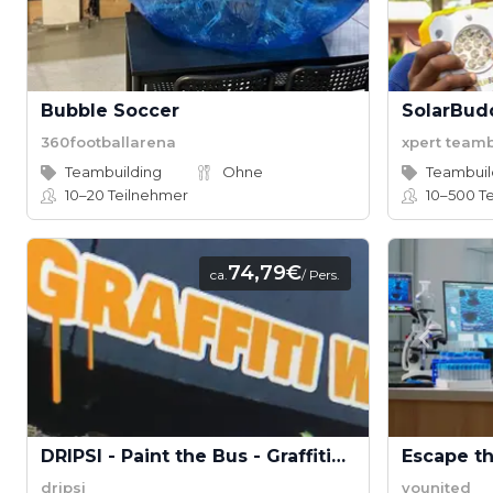
Bubble Soccer
360footballarena
xpert team
Teambuilding
Ohne
Teambuil
10–20
Teilnehmer
10–500
Te
74,79€
ca.
/ Pers.
DRIPSI - Paint the Bus - Graffitiworkshop
Escape th
dripsi
younited