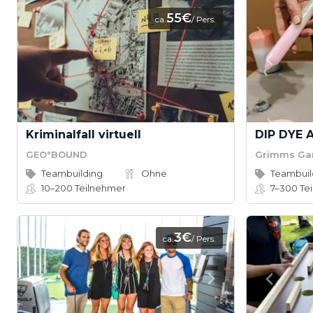
55€
ca.
/ Pers.
Kriminalfall virtuell
GEO°BOUND
Grimms Ga
Teambuilding
Ohne
Teambuil
10–200
Teilnehmer
7–300
Te
3€
ca.
/ Pers.