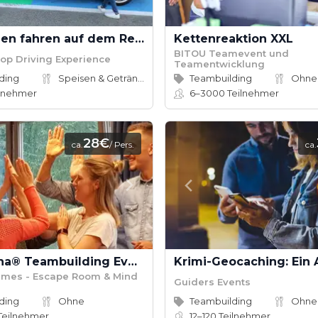
Sportwagen fahren auf dem Redbullring
Kettenreaktion XXL
BITOU Teamevent und
op Driving Experience
Teamentwicklung
ding
Speisen & Getränke
Teambuilding
Ohne
lnehmer
6–3000
Teilnehmer
28€
ca.
/ Pers.
ca.
Mind Arena® Teambuilding Event deutschlandweit
ames - Escape Room & Mind
Guiders Events
ding
Ohne
Teambuilding
Ohne
Teilnehmer
12–120
Teilnehmer