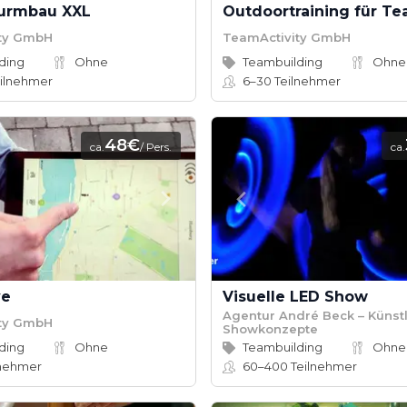
Turmbau XXL
ty GmbH
TeamActivity GmbH
ding
Ohne
Teambuilding
Ohne
ilnehmer
6–30
Teilnehmer
48€
ca.
/ Pers.
ca.
ye
Visuelle LED Show
Agentur André Beck – Künstl
ty GmbH
Showkonzepte
ding
Ohne
Teambuilding
Ohne
lnehmer
60–400
Teilnehmer