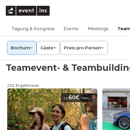
eventinc
Tagung & Kongress
Events
Meetings
Team
Bochum
Gäste
Preis pro Person
Teamevent- & Teambuildi
232
Ergebnisse
60€
ca.
/ Pers.