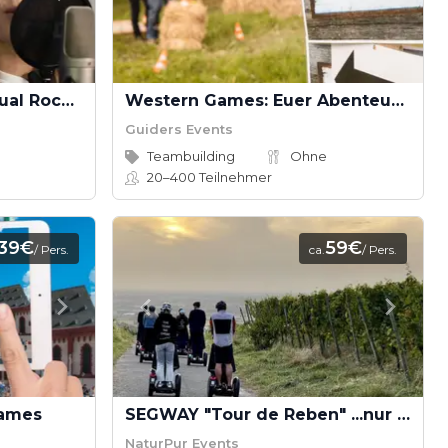
ROCK IT BOX – Ihre Virtual Rockband mit Musikvideodreh
Western Games: Euer Abenteuer im Wilden Westen
Guiders Events
Teambuilding
Ohne
20–400
Teilnehmer
39€
59€
/ Pers.
ca.
/ Pers.
Games
SEGWAY "Tour de Reben" ...nur in/bei Baden-Baden
NaturPur Events