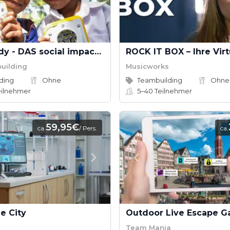
SolarBuddy - DAS social impact event!
building
Musicworks
ding
Ohne
Teambuilding
Ohne
ilnehmer
5–40
Teilnehmer
59,95€
ca.
/ Pers.
ca.
e City
Outdoor Live Escape 
Team Mania