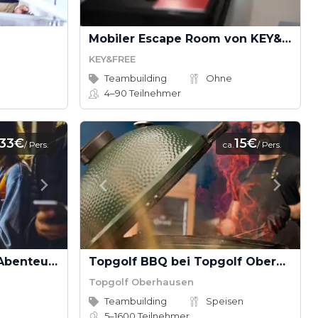
Mobiler Escape Room von KEY&FREE
KEY&FREE
Teambuilding
Ohne
4–90
Teilnehmer
33€
15€
/ Pers.
ca.
/ Pers.
Krimi-Geocaching: Ein Abenteuer voller Rätsel und Spannung
Topgolf BBQ bei Topgolf Oberhausen
Topgolf Oberhausen
Teambuilding
Speisen
5–1600
Teilnehmer