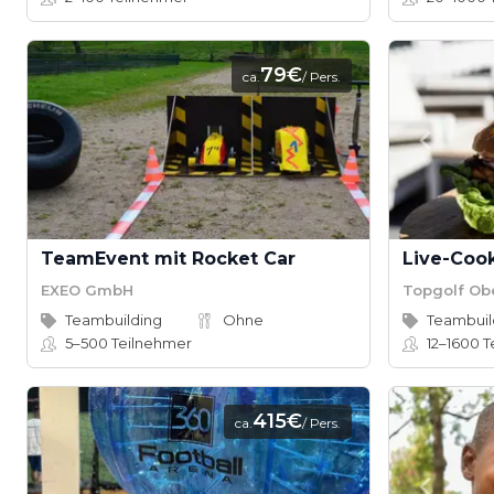
79€
ca.
/ Pers.
TeamEvent mit Rocket Car
EXEO GmbH
Topgolf Ob
Teambuilding
Ohne
Teambuil
5–500
Teilnehmer
12–1600
T
415€
ca.
/ Pers.