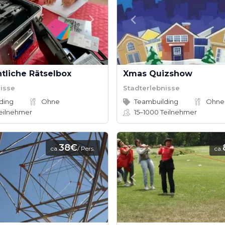
tliche Rätselbox
Xmas Quizshow
isse
Stadterlebnisse
ding
Ohne
Teambuilding
Ohne
eilnehmer
15–1000
Teilnehmer
38€
ca.
/ Pers.
ca.