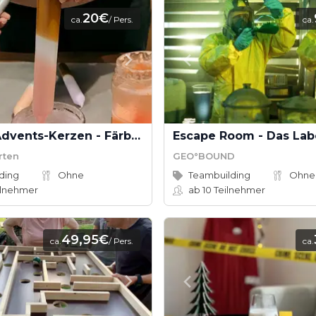
20€
ca.
/ Pers.
ca.
DIP DYE Advents-Kerzen - Färben und Dekorieren
Escape Room - Das Lab
rten
GEO°BOUND
ding
Ohne
Teambuilding
Ohne
ilnehmer
ab 10
Teilnehmer
49,95€
ca.
/ Pers.
ca.