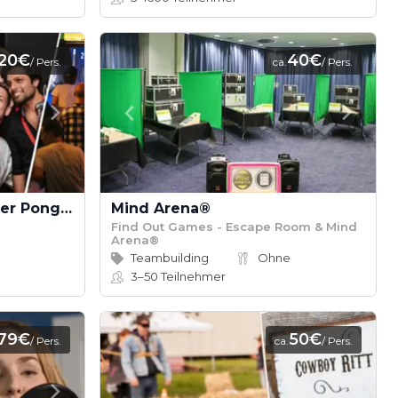
20€
40€
/ Pers.
ca.
/ Pers.
Social Gaming: Dart, Beer Pong, Bingo, Gaming, Kicker, Kneipenquiz & Schocken
Mind Arena®
Find Out Games - Escape Room & Mind
Arena®
Teambuilding
Ohne
3–50
Teilnehmer
179€
50€
/ Pers.
ca.
/ Pers.