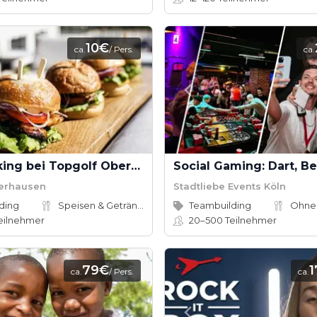
10€
ca.
/ Pers.
ca.
Live-Cooking bei Topgolf Oberhausen
erhausen
Stadtliebe Events Köln
ding
Speisen & Getränke
Teambuilding
Ohne
eilnehmer
20–500
Teilnehmer
79€
ca.
/ Pers.
ca.