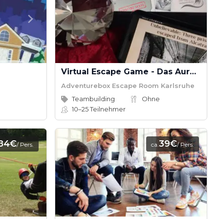
Virtual Escape Game - Das Aurora Vermächtnis
Adventurebox Escape Room Karlsruhe
Teambuilding
Ohne
10–25
Teilnehmer
84€
39€
/ Pers.
ca.
/ Pers.