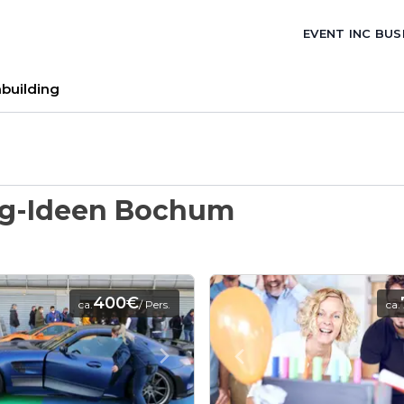
EVENT INC BUS
building
ng-Ideen Bochum
400€
ca.
/ Pers.
ca.