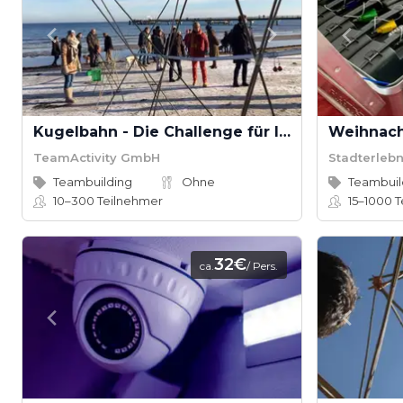
Kugelbahn - Die Challenge für Ihr Team!
Weihnach
TeamActivity GmbH
Stadterlebn
Teambuilding
Ohne
Teambuil
10–300
Teilnehmer
15–1000
T
32€
ca.
/ Pers.