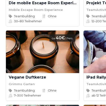
Die mobile Escape Room Experience
Projekt 
Mobile Escape Room Experience
TeamActivi
Teambuilding
Ohne
Teambuil
30–80
Teilnehmer
12–200
Te
40€
ca.
/ Pers.
Vegane Duftkerze
iPad Rall
Grimms Garten
TeamActivi
Teambuilding
Ohne
Teambuil
7–300
Teilnehmer
ab 12
Tei