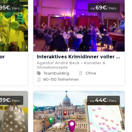
95€
69€
/ Pers.
ca.
/ Pers.
or
Interaktives Krimidinner voller Spannung & Humor
Agentur André Beck – Künstler &
Showkonzepte
Teambuilding
Ohne
80–150
Teilnehmer
39€
44€
/ Pers.
ca.
/ Pers.