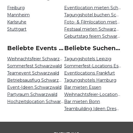
Freiburg
Eventlocation mieten Schwarzwald
Mannheim
Tagungshotel buchen Schwarzwald
Karlsruhe
Foto- & Filmlocation mieten Schwarzwald
Stuttgart
Festsaal mieten Schwarzwald
Geburtstag feiern Schwarzwald
Beliebte Events in Schwarzwald
Beliebte Suchen auf Event Inc
Weihnachtsfeier Schwarzwald
Tagungshotels Leipzig
Sommerfest Schwarzwald
Sommerfest-Locations Essen
Teamevent Schwarzwald
Eventlocations Frankfurt
Betriebsausflug Schwarzwald
Tagungshotels Hamburg
Event-Ideen Schwarzwald
Bar mieten Essen
Partyraum Schwarzwald
Weihnachtsfeier-Locations Krefeld
Hochzeitslocation Schwarzwald
Bar mieten Bonn
Teambuilding Ideen Dresden