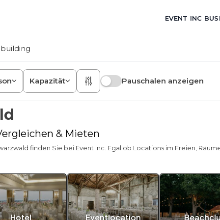
EVENT INC BUS
building
son
Kapazität
Pauschalen anzeigen
ld
 Vergleichen & Mieten
warzwald finden Sie bei Event Inc. Egal ob Locations im Freien, Räume
Hotel
Eventlocation
Beachcl