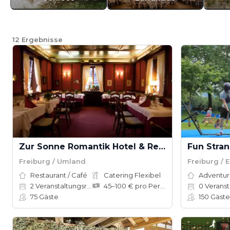
12
Ergebnisse
Zur Sonne Romantik Hotel & Restaurant
Fun Stra
Freiburg / Umland
Freiburg / 
Restaurant / Café
Catering Flexibel
2
Veranstaltungsräume
45–100 € pro Person
0
Veranstal
75
Gäste
150
Gäste