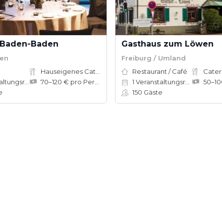
 Baden-Baden
Gasthaus zum Löwen
en
Freiburg / Umland
Hauseigenes Catering
Restaurant / Café
Cater
tungsräume
70–120 € pro Person
1
Veranstaltungsräume
e
150
Gäste