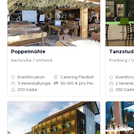
Poppelmühle
Tanzstud
Karlsruhe / Umland
Freiburg /
Eventlocation
Catering Flexibel
Eventloc
3
Veranstaltungsräume
50–100 € pro Person
2
Veranstalt
200
Gäste
350
Gäst