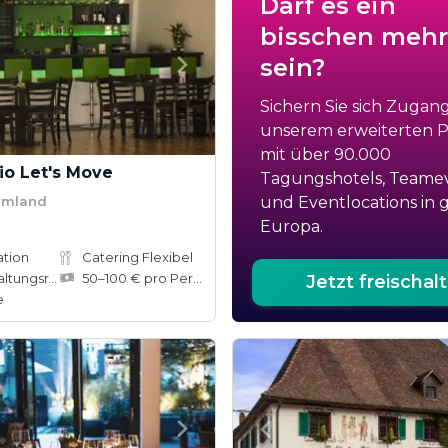
Darf es ein
bisschen mehr
sein?
Sichern Sie sich Zugan
unserem erweiterten Po
mit über 90.000
io Let's Move
Tagungshotels, Teame
 Umland
und Eventlocations in 
Europa.
ation
Catering Flexibel
ungsräume
50–100 € pro Person
Jetzt freischal
e