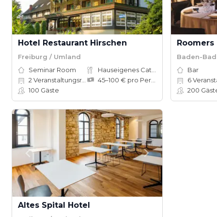
Hotel Restaurant Hirschen
Roomers
Freiburg / Umland
Baden-Bad
Seminar Room
Hauseigenes Catering
Bar
2
Veranstaltungsräume
45–100 € pro Person
6
Veranstal
100
Gäste
200
Gäst
Altes Spital Hotel