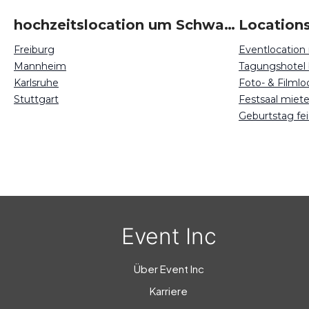
hochzeitslocation um Schwarzwald
Freiburg
Eventlocation
Mannheim
Tagungshotel
Karlsruhe
Foto- & Filml
Stuttgart
Festsaal miet
Geburtstag fe
Event Inc
Über Event Inc
Karriere