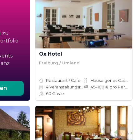
g zu
rtfolio
Ox Hotel
vents
Freiburg / Umland
ganz
Restaurant / Café
Hauseigenes Catering
4
Veranstaltungsräume
45–100 € pro Person
ten
60
Gäste