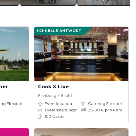
SCHNELLE ANTWORT
mer
Cook & Live
Freiburg / Brühl
ing Flexibel
Eventlocation
Catering Flexibel
1
Veranstaltungsräume
25–80 € pro Person
100
Gäste