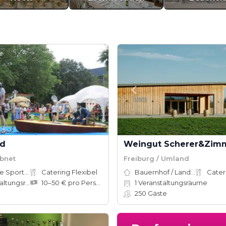
nd
Weingut Scherer&Zim
Ebnet
Freiburg / Umland
Adventure Sports Site
Catering Flexibel
Bauernhof / Landhaus
Cater
tungsräume
10–50 € pro Person
1
Veranstaltungsräume
250
Gäste