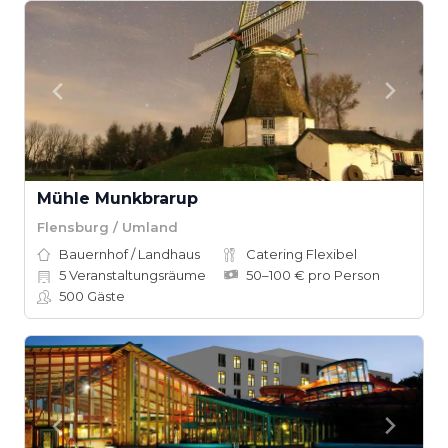
Mühle Munkbrarup
Flensburg / Umland
Bauernhof / Landhaus
Catering Flexibel
5
Veranstaltungsräume
50–100 € pro Person
500
Gäste