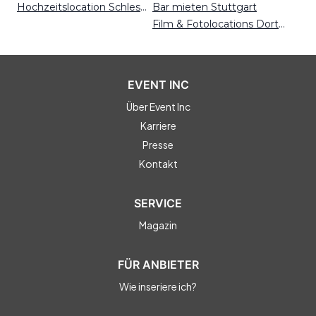
Hochzeitslocation Schleswig-Holstein
Bar mieten Stuttgart
Film & Fotolocations Dortmund
EVENT INC
Über Event Inc
Karriere
Presse
Kontakt
SERVICE
Magazin
FÜR ANBIETER
Wie inseriere ich?