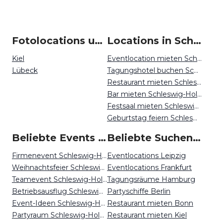
Fotolocations um Schleswig-Holstein
Locations in Schleswig-Holstein mieten
Kiel
Eventlocation mieten Schleswig-Holstein
Lübeck
Tagungshotel buchen Schleswig-Holstein
Restaurant mieten Schleswig-Holstein
Bar mieten Schleswig-Holstein
Festsaal mieten Schleswig-Holstein
Geburtstag feiern Schleswig-Holstein
Beliebte Events in Schleswig-Holstein
Beliebte Suchen auf Event Inc
Firmenevent Schleswig-Holstein
Eventlocations Leipzig
Weihnachtsfeier Schleswig-Holstein
Eventlocations Frankfurt
Teamevent Schleswig-Holstein
Tagungsräume Hamburg
Betriebsausflug Schleswig-Holstein
Partyschiffe Berlin
Event-Ideen Schleswig-Holstein
Restaurant mieten Bonn
Partyraum Schleswig-Holstein
Restaurant mieten Kiel