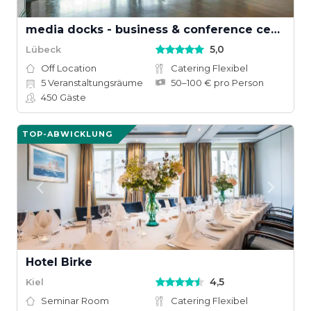
media docks - business & conference center
5,0
Lübeck
Off Location
Catering Flexibel
5
Veranstaltungsräume
50–100 € pro Person
450
Gäste
TOP-ABWICKLUNG
Hotel Birke
4,5
Kiel
Seminar Room
Catering Flexibel