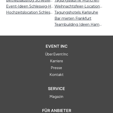
Betriebsausflug Schleswig-Holstein
Tagungsräume München
Event-Ideen Schleswig-Holstein
Weihnachtsfeier-Locations Hamburg
Hochzeitslocation Schleswig-Holstein
Tagungshotels Karlsruhe
Bar mieten Frankfurt
Teambuilding Ideen Hamburg
EVENT INC
Über Event Inc
Karriere
Presse
Kontakt
SERVICE
Magazin
FÜR ANBIETER