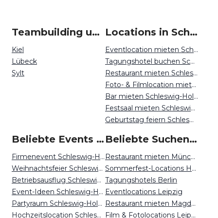
Teambuilding um Schleswig-Holstein
Locations in Schleswig-Holstein mieten
Kiel
Eventlocation mieten Schleswig-Holstein
Lübeck
Tagungshotel buchen Schleswig-Holstein
Sylt
Restaurant mieten Schleswig-Holstein
Foto- & Filmlocation mieten Schleswig-Holstein
Bar mieten Schleswig-Holstein
Festsaal mieten Schleswig-Holstein
Geburtstag feiern Schleswig-Holstein
Beliebte Events in Schleswig-Holstein
Beliebte Suchen auf Event Inc
Firmenevent Schleswig-Holstein
Restaurant mieten München
Weihnachtsfeier Schleswig-Holstein
Sommerfest-Locations Hannover
Betriebsausflug Schleswig-Holstein
Tagungshotels Berlin
Event-Ideen Schleswig-Holstein
Eventlocations Leipzig
Partyraum Schleswig-Holstein
Restaurant mieten Magdeburg
Hochzeitslocation Schleswig-Holstein
Film & Fotolocations Leipzig