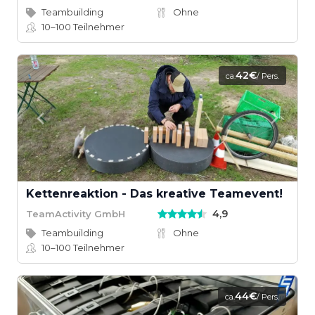
Teambuilding
Ohne
10–100
Teilnehmer
42€
ca.
/ Pers.
Kettenreaktion - Das kreative Teamevent!
4,9
TeamActivity GmbH
Teambuilding
Ohne
10–100
Teilnehmer
44€
ca.
/ Pers.