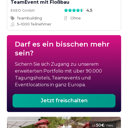
TeamEvent mit Floßbau
4,5
EXEO GmbH
Teambuilding
Ohne
5–1000
Teilnehmer
Darf es ein bisschen mehr
sein?
Sichern Sie sich Zugang zu unserem
erweiterten Portfolio mit über 90.000
Tagungshotels, Teamevents und
Eventlocations in ganz Europa.
Jetzt freischalten
50€
ca.
/ Pers.