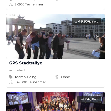
9–200
Teilnehmer
49,95€
ca.
/ Pers.
GPS Stadtrallye
younited
Teambuilding
Ohne
10–1000
Teilnehmer
85€
ca.
/ Pers.