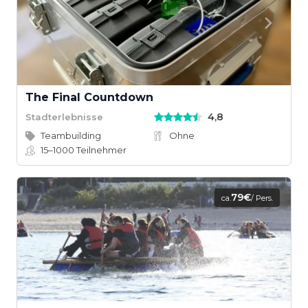
The Final Countdown
4,8
Stadterlebnisse
Teambuilding
Ohne
15–1000
Teilnehmer
79€
ca.
/ Pers.