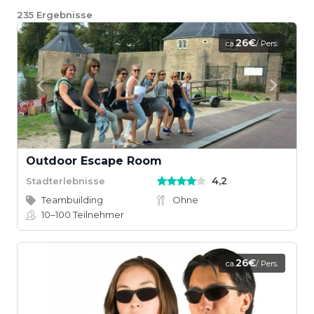
235
Ergebnisse
26€
ca.
/ Pers.
Outdoor Escape Room
4,2
Stadterlebnisse
Teambuilding
Ohne
10–100
Teilnehmer
26€
ca.
/ Pers.