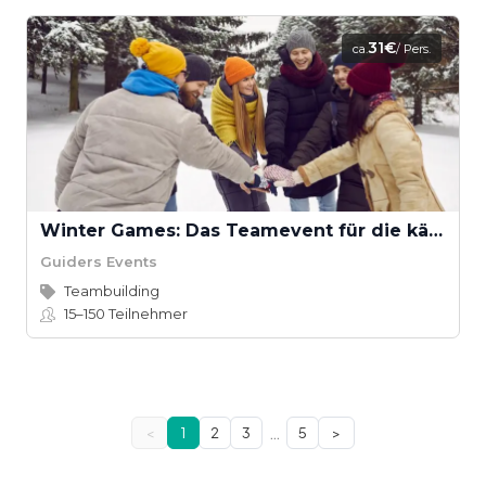
31€
ca.
/ Pers.
Winter Games: Das Teamevent für die kältere Jahreszeit
Guiders Events
Teambuilding
15–150
Teilnehmer
…
<
1
2
3
5
>