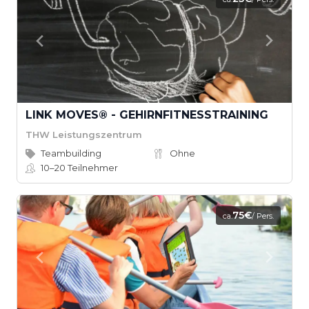
LINK MOVES® - GEHIRNFITNESSTRAINING
THW Leistungszentrum
Teambuilding
Ohne
10–20
Teilnehmer
75€
ca.
/ Pers.