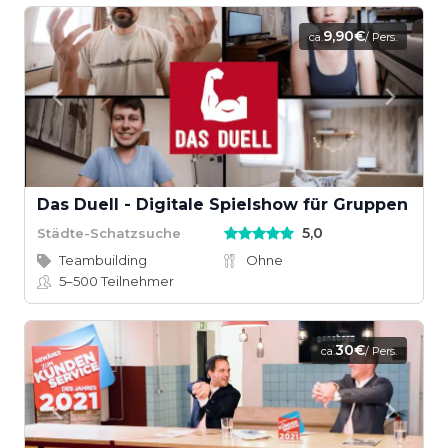
9,90€
ca.
/ Pers.
Das Duell - Digitale Spielshow für Gruppen
5,0
Städte-Schatzsuche
Teambuilding
Ohne
5–500
Teilnehmer
30€
ca.
/ Pers.