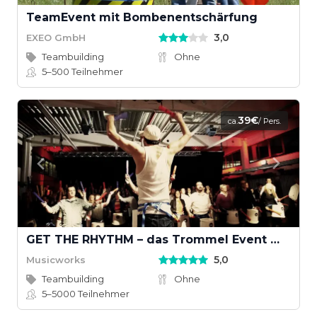
TeamEvent mit Bombenentschärfung
3,0
EXEO GmbH
Teambuilding
Ohne
5–500
Teilnehmer
39€
ca.
/ Pers.
GET THE RHYTHM – das Trommel Event mit Groove
5,0
Musicworks
Teambuilding
Ohne
5–5000
Teilnehmer