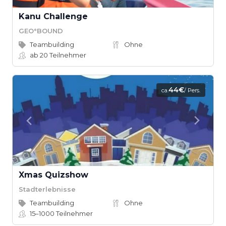
Kanu Challenge
GEO°BOUND
Teambuilding
Ohne
ab 20
Teilnehmer
44€
ca.
/ Pers.
Xmas Quizshow
Stadterlebnisse
Teambuilding
Ohne
15–1000
Teilnehmer