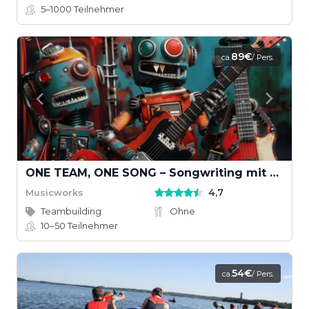
5–1000
Teilnehmer
89€
ca.
/ Pers.
ONE TEAM, ONE SONG – Songwriting mit KI und echten Instrumenten
4,7
Musicworks
Teambuilding
Ohne
10–50
Teilnehmer
54€
ca.
/ Pers.