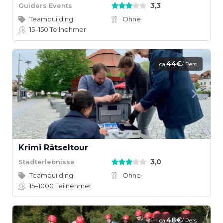
3,3
Guiders Events
Teambuilding
Ohne
15–150
Teilnehmer
44€
ca.
/ Pers.
Krimi Rätseltour
3,0
Stadterlebnisse
Teambuilding
Ohne
15–1000
Teilnehmer
48€
ca.
/ Pers.