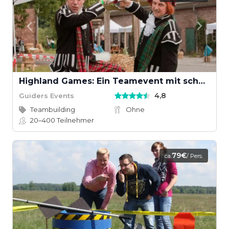
Highland Games: Ein Teamevent mit schottischem Wettkampfgeist
4,8
Guiders Events
Teambuilding
Ohne
20–400
Teilnehmer
79€
ca.
/ Pers.