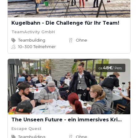
Kugelbahn - Die Challenge für Ihr Team!
TeamActivity GmbH
Teambuilding
Ohne
10–300
Teilnehmer
48€
ca.
/ Pers.
The Unseen Future - ein immersives Krimi-Rätsel-Spiel mit betretbaren Tatort
Escape Quest
Teambuilding
Ohne