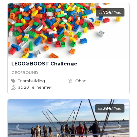
75€
ca.
/ Pers.
LEGO®BOOST Challenge
GEO°BOUND
Teambuilding
Ohne
ab 20
Teilnehmer
38€
ca.
/ Pers.