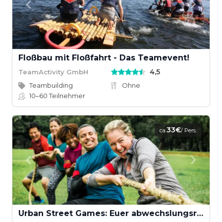
Floßbau mit Floßfahrt - Das Teamevent!
4,5
TeamActivity GmbH
Teambuilding
Ohne
10–60
Teilnehmer
33€
ca.
/ Pers.
Urban Street Games: Euer abwechslungsreiches Teamevent