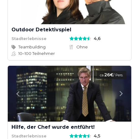
Outdoor Detektivspiel
4,6
Stadterlebnisse
Teambuilding
Ohne
10–100
Teilnehmer
26€
ca.
/ Pers.
Hilfe, der Chef wurde entführt!
4,5
Stadterlebnisse