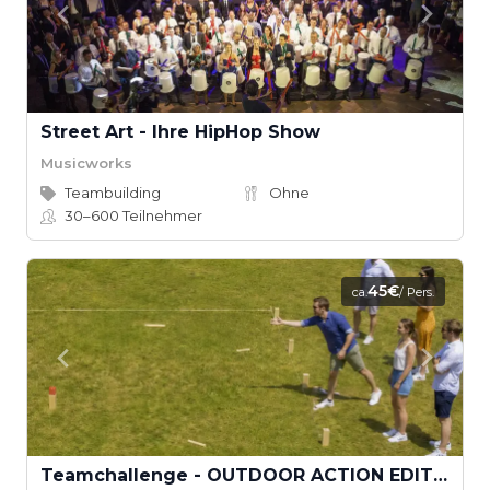
Street Art - Ihre HipHop Show
Musicworks
Teambuilding
Ohne
30–600
Teilnehmer
45€
ca.
/ Pers.
Teamchallenge - OUTDOOR ACTION EDITION