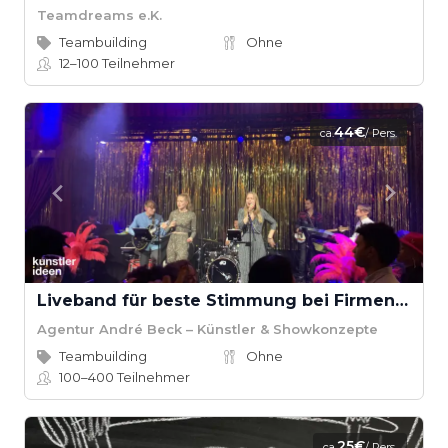
Teamdreams e.K.
Teambuilding
Ohne
12–100
Teilnehmer
44€
ca.
/ Pers.
Liveband für beste Stimmung bei Firmenevents
Agentur André Beck – Künstler & Showkonzepte
Teambuilding
Ohne
100–400
Teilnehmer
25€
ca.
/ Pers.