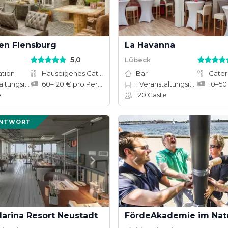
fen Flensburg
La Havanna
5,0
Lübeck
ation
Hauseigenes Catering
Bar
Cater
tungsräume
60–120 € pro Person
1
Veranstaltungsräume
e
120
Gäste
ANTWORT
arina Resort Neustadt