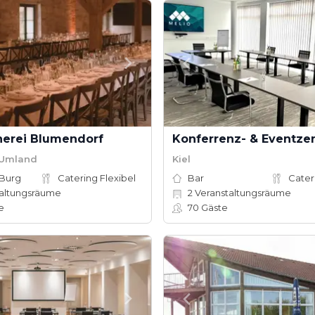
herei Blumendorf
 Umland
Kiel
 Burg
Catering Flexibel
Bar
Cater
altungsräume
2
Veranstaltungsräume
e
70
Gäste