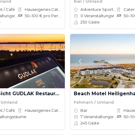
mland
Kiel / Umland
t / Café
Hauseigenes Catering
Adventure Sports Site
Cater
tungsräume
50–100 € pro Person
0
Veranstaltungsräume
e
250
Gäste
Glück in Sicht GUDLAK Restaurant & Bar
Beach Motel Heiligenh
/ Umland
Fehmarn / Umland
t / Café
Hauseigenes Catering
Bar
altungsräume
7
Veranstaltungsräume
245
Gäste