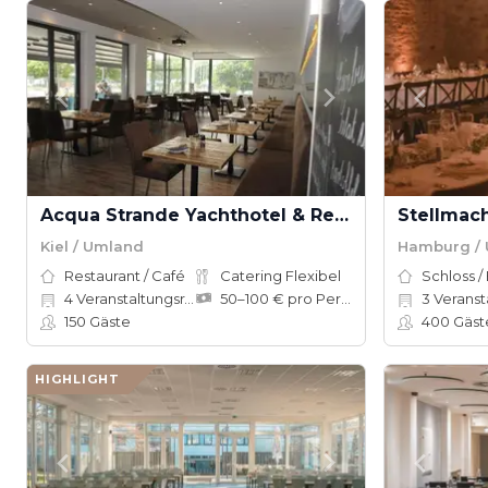
Acqua Strande Yachthotel & Restaurant
Stellmac
Kiel / Umland
Hamburg /
Restaurant / Café
Catering Flexibel
Schloss /
4
Veranstaltungsräume
50–100 € pro Person
3
Veranst
150
Gäste
400
Gäst
HIGHLIGHT