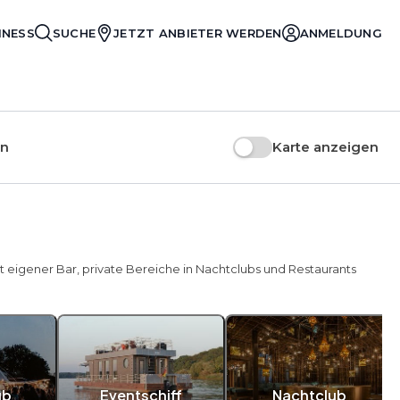
INESS
SUCHE
JETZT ANBIETER WERDEN
ANMELDUNG
en
Karte anzeigen
it eigener Bar, private Bereiche in Nachtclubs und Restaurants
ub
Eventschiff
Nachtclub