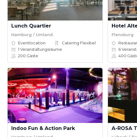
Lunch Quartier
Hotel Alt
Hamburg / Umland
Flensburg
Eventlocation
Catering Flexibel
Restauran
1
Veranstaltungsräume
6
Veranst
200
Gäste
400
Gäst
Indoo Fun & Action Park
A-ROSA 
Hamburg / Umland
Lübeck / T