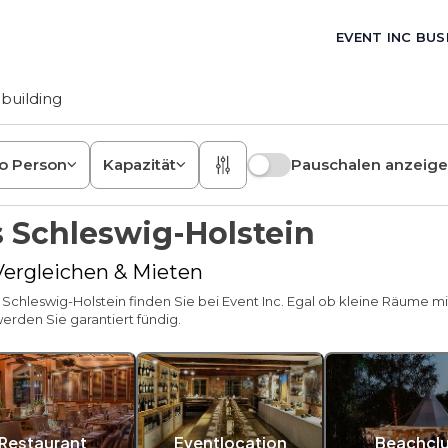
EVENT INC BUS
building
ro Person
Kapazität
Pauschalen anzeig
s Schleswig-Holstein
 Vergleichen & Mieten
 Schleswig-Holstein finden Sie bei Event Inc. Egal ob kleine Räume m
erden Sie garantiert fündig.
Restaurant
Eventlocation
Beachcl