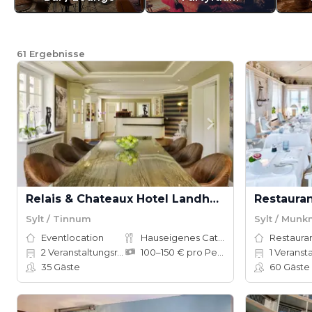
61
Ergebnisse
Relais & Chateaux Hotel Landhaus Stricker
Sylt / Tinnum
Sylt / Mun
Eventlocation
Hauseigenes Catering
Restauran
2
Veranstaltungsräume
100–150 € pro Person
1
Veranstalt
35
Gäste
60
Gäste