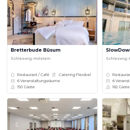
Bretterbude Büsum
SlowDown
Schleswig-Holstein
Schleswig-
Restaurant / Café
Catering Flexibel
Restauran
6
Veranstaltungsräume
6
Veranst
150
Gäste
162
Gäste