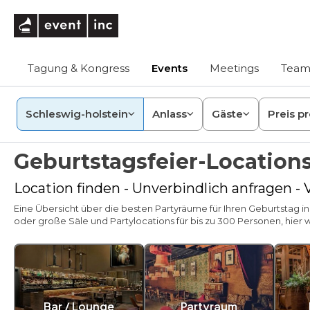
eventinc
Tagung & Kongress
Events
Meetings
Team
Schleswig-holstein
Anlass
Gäste
Preis p
Geburtstagsfeier-Location
Location finden - Unverbindlich anfragen -
Eine Übersicht über die besten Partyräume für Ihren Geburtstag in
oder große Säle und Partylocations für bis zu 300 Personen, hier w
Bar / Lounge
Partyraum