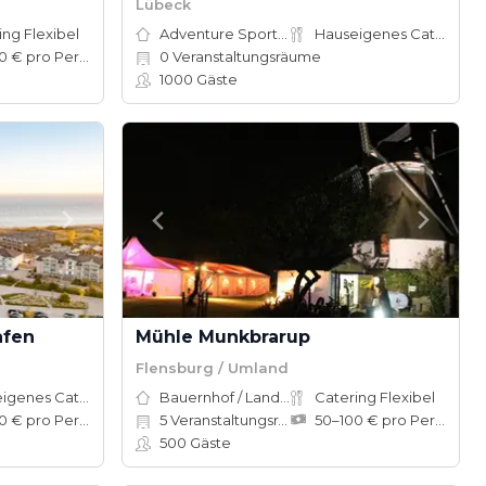
Lübeck
ing Flexibel
Adventure Sports Site
Hauseigenes Catering
50–100 € pro Person
0
Veranstaltungsräume
1000
Gäste
afen
Mühle Munkbrarup
Flensburg / Umland
Hauseigenes Catering
Bauernhof / Landhaus
Catering Flexibel
50–100 € pro Person
5
Veranstaltungsräume
50–100 € pro Person
500
Gäste