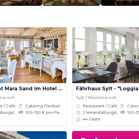
Restaurant Mara Sand im Hotel Fährhaus
kmarsch
Sylt / Munkmarsch
t / Café
Catering Flexibel
Restaurant / Café
Cater
ungsräume
100–150 € pro Person
2
Veranstaltungsräume
44
Gäste