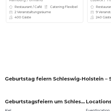
Restaurant / Café
Catering Flexibel
Restauran
2
Veranstaltungsräume
9
Veranstal
400
Gäste
240
Gäst
Geburtstag feiern Schleswig-Holstein – 
Geburtstagsfeiern um Schleswig-Holstein
Kiel
Eventlocation