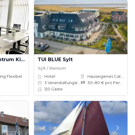
Konferrenz- & Eventzentrum Kiel by MELIO
TUI BLUE Sylt
Sylt / Rantum
ing Flexibel
Hotel
Hauseigenes Catering
3
Veranstaltungsräume
30–80 € pro Person
120
Gäste