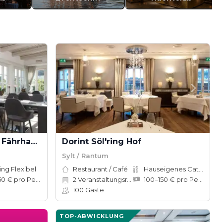
Fährhaus Sylt - "Loggia Fährhaus"
Dorint Söl'ring Hof
Sylt / Rantum
ing Flexibel
Restaurant / Café
Hauseigenes Catering
100–150 € pro Person
2
Veranstaltungsräume
100–150 € pro Person
100
Gäste
TOP-ABWICKLUNG