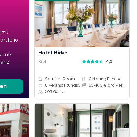
g zu
rtfolio
Hotel Birke
vents
4,5
Kiel
ganz
Seminar Room
Catering Flexibel
8
Veranstaltungsräume
50–100 € pro Person
ten
205
Gäste