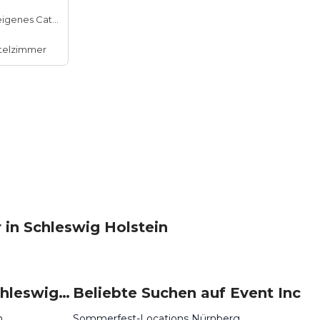
Hauseigenes Catering
telzimmer
 in Schleswig Holstein
Beliebte Events in Schleswig-Holstein
Beliebte Suchen auf Event Inc
n
Sommerfest-Locations Nürnberg