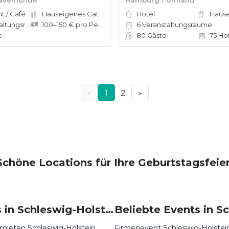
t / Café
Hauseigenes Catering
Hotel
tungsräume
100–150 € pro Person
6
Veranstaltungsräume
e
80
Gäste
75
Ho
<
1
2
>
Schöne Locations für Ihre Geburtstagsfeier
Locations in Schleswig-Holstein mieten
 mieten Schleswig-Holstein
Firmenevent Schleswig-Holstei