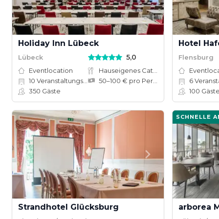
Holiday Inn Lübeck
Hotel Ha
5,0
Lübeck
Flensburg
Eventlocation
Hauseigenes Catering
Eventloc
10
Veranstaltungsräume
50–100 € pro Person
6
Veranstal
350
Gäste
100
Gäst
SCHNELLE 
Strandhotel Glücksburg
arborea M