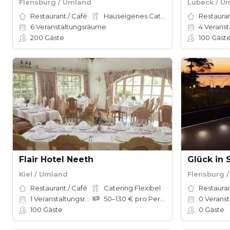
Flensburg / Umland
Lübeck / U
Restaurant / Café
Hauseigenes Catering
Restauran
6
Veranstaltungsräume
4
Veranstal
200
Gäste
100
Gäst
Flair Hotel Neeth
Kiel / Umland
Flensburg 
Restaurant / Café
Catering Flexibel
Restauran
1
Veranstaltungsräume
50–130 € pro Person
0
Veranst
100
Gäste
0
Gäste