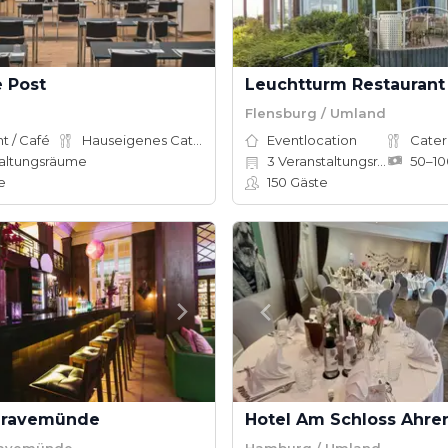
e Post
Leuchtturm Restaurant
Flensburg / Umland
t / Café
Hauseigenes Catering
Eventlocation
Cater
altungsräume
3
Veranstaltungsräume
e
150
Gäste
Travemünde
Hotel Am Schloss Ahre
ravemünde
Hamburg / Umland