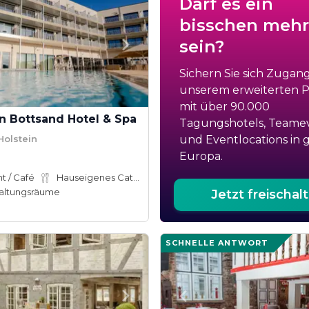
Darf es ein
bisschen mehr
sein?
Sichern Sie sich Zugan
unserem erweiterten Po
mit über 90.000
 Bottsand Hotel & Spa
Tagungshotels, Teame
Holstein
und Eventlocations in 
Europa.
t / Café
Hauseigenes Catering
altungsräume
Jetzt freischal
SCHNELLE ANTWORT