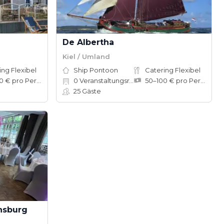
De Albertha
Kiel / Umland
ing Flexibel
Ship Pontoon
Catering Flexibel
50–100 € pro Person
0
Veranstaltungsräume
50–100 € pro Person
25
Gäste
nsburg