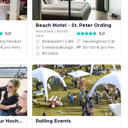
Beach Motel - St. Peter Ording
Nordsee / North
5,0
5,0
Sea
ing Flexibel
Restaurant / Café
Hauseigenes Catering
10–50 € pro Person
5
Veranstaltungsräume
50–100 € pro Person
85
Gäste
FördeAkademie im Natur Hochseilgarten Altenhof
Rolling Events