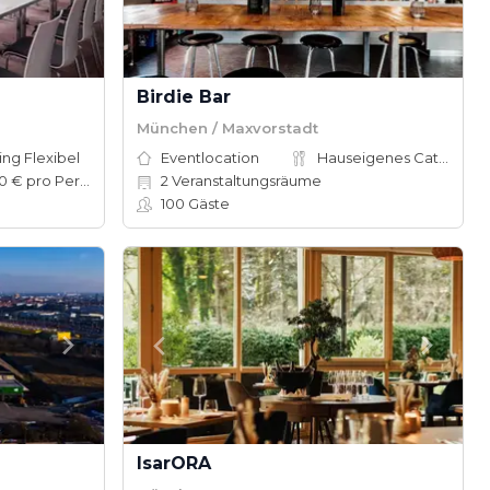
Birdie Bar
München / Maxvorstadt
ing Flexibel
Eventlocation
Hauseigenes Catering
50–100 € pro Person
2
Veranstaltungsräume
100
Gäste
IsarORA