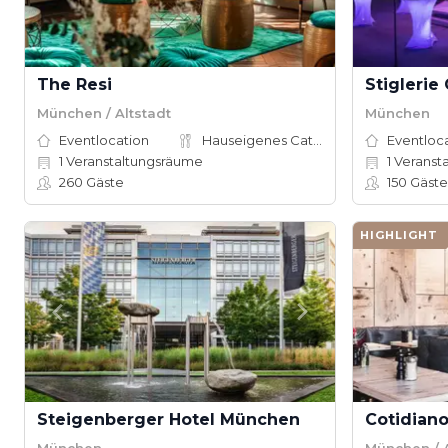
The Resi
Stiglerie
München / Altstadt
München
Eventlocation
Hauseigenes Catering
Eventloc
1
Veranstaltungsräume
1
Veranst
260
Gäste
150
Gäste
HIGHLIGHT
Steigenberger Hotel München
München
München / A