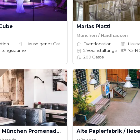
 Cube
Marias Platzl
München / Haidhausen
ation
Hauseigenes Catering
Eventlocation
altungsräume
2
Veranstaltungsräume
200
Gäste
Cotidiano München Promenadenplatz
Alte Papierfabrik / liebe
ltstadt
München