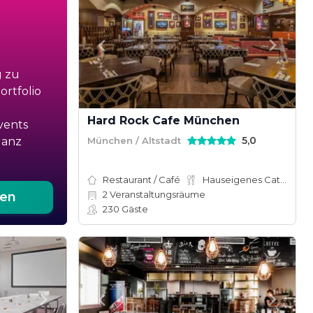
g zu
rtfolio
Hard Rock Cafe München
vents
5,0
München / Altstadt
ganz
Restaurant / Café
Hauseigenes Catering
2
Veranstaltungsräume
ten
230
Gäste