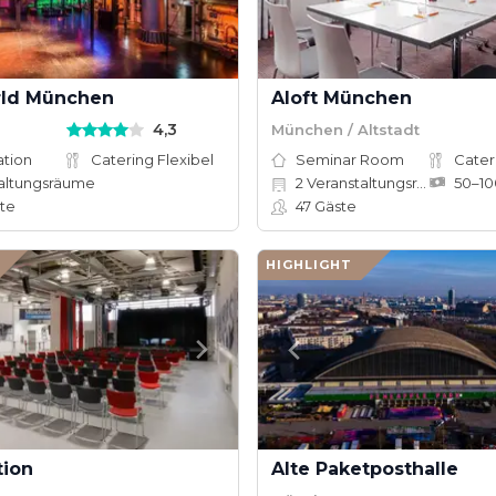
ld München
Aloft München
4,3
München / Altstadt
ation
Catering Flexibel
Seminar Room
Cater
altungsräume
2
Veranstaltungsräume
te
47
Gäste
HIGHLIGHT
tion
Alte Paketposthalle