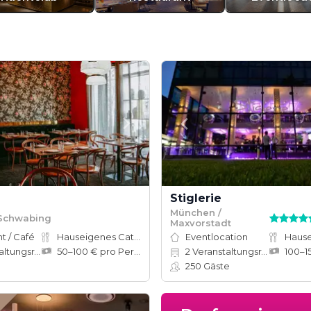
Stiglerie
München /
Schwabing
Maxvorstadt
t / Café
Hauseigenes Catering
Eventlocation
tungsräume
50–100 € pro Person
2
Veranstaltungsräume
e
250
Gäste