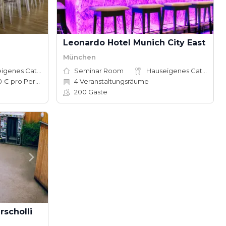
Leonardo Hotel Munich City East
München
Hauseigenes Catering
Seminar Room
Hauseigenes Catering
75–140 € pro Person
4
Veranstaltungsräume
200
Gäste
rscholli