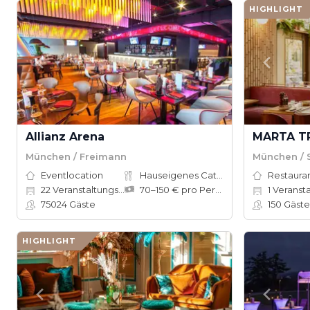
HIGHLIGHT
Allianz Arena
MARTA T
München / Freimann
München / 
Eventlocation
Hauseigenes Catering
Restauran
22
Veranstaltungsräume
70–150 € pro Person
1
Veranst
75024
Gäste
150
Gäste
HIGHLIGHT