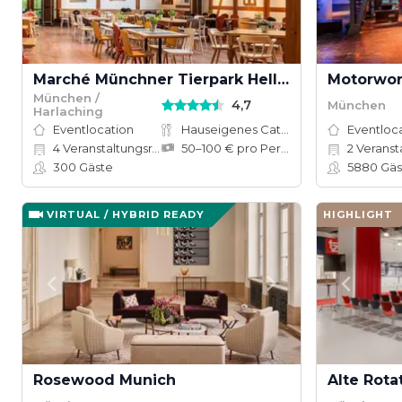
Marché Münchner Tierpark Hellabrunn
Motorwor
München /
4,7
München
Harlaching
Eventlocation
Hauseigenes Catering
Eventloc
4
Veranstaltungsräume
50–100 € pro Person
2
Veranst
300
Gäste
5880
Gäs
VIRTUAL / HYBRID READY
HIGHLIGHT
Rosewood Munich
Alte Rota