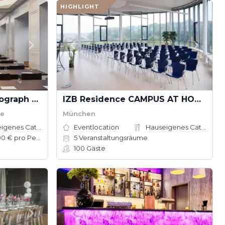
HIGHLIGHT
The Dean Munich – Autograph Collection
IZB Residence CAMPUS AT HOME
he
München
Hauseigenes Catering
Eventlocation
Hauseigenes Catering
60–200 € pro Person
5
Veranstaltungsräume
100
Gäste