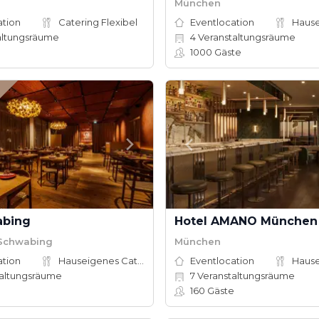
München
ation
Catering Flexibel
Eventlocation
altungsräume
4
Veranstaltungsräume
e
1000
Gäste
abing
Hotel AMANO München
Schwabing
München
ation
Hauseigenes Catering
Eventlocation
altungsräume
7
Veranstaltungsräume
160
Gäste