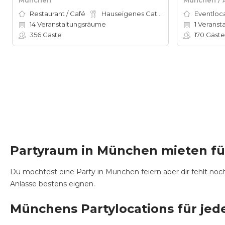
Restaurant / Café
Hauseigenes Catering
Eventloc
14
Veranstaltungsräume
1
Veranst
356
Gäste
170
Gäste
Partyraum in München mieten fü
Du möchtest eine Party in München feiern aber dir fehlt no
Anlässe bestens eignen.
Münchens Partylocations für jed