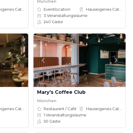
München
Hauseigenes Catering
Eventlocation
Hauseigenes Catering
3
Veranstaltungsräume
240
Gäste
Mary's Coffee Club
München
Hauseigenes Catering
Restaurant / Café
Hauseigenes Catering
1
Veranstaltungsräume
50
Gäste