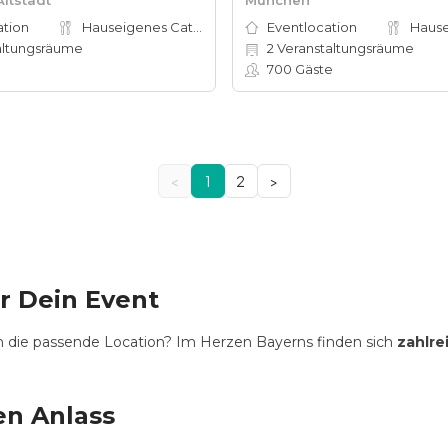
ation
Hauseigenes Catering
Eventlocation
altungsräume
2
Veranstaltungsräume
700
Gäste
<
1
2
>
r Dein Event
ch die passende Location? Im Herzen Bayerns finden sich
zahlre
en Anlass