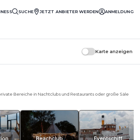
INESS
SUCHE
JETZT ANBIETER WERDEN
ANMELDUNG
Karte anzeigen
 private Bereiche in Nachtclubs und Restaurants oder große Säle
tion
Beachclub
Eventschiff