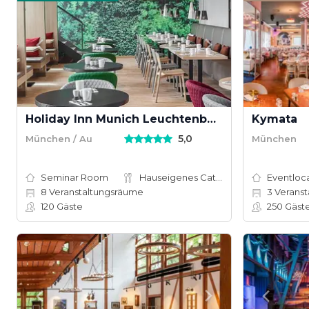
Holiday Inn Munich Leuchtenbergring
Kymata
5,0
München / Au
München
Seminar Room
Hauseigenes Catering
Eventloc
8
Veranstaltungsräume
3
Veranst
120
Gäste
250
Gäst