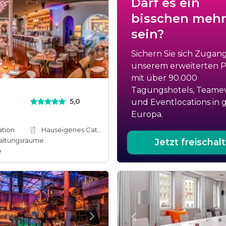
Darf es ein
bisschen mehr
sein?
Sichern Sie sich Zugan
unserem erweiterten Po
mit über 90.000
Tagungshotels, Teame
5,0
und Eventlocations in 
Europa.
ation
Hauseigenes Catering
altungsräume
Jetzt freischal
e