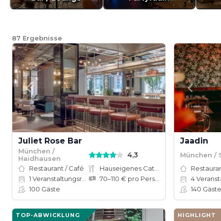
87
Ergebnisse
Juliet Rose Bar
Jaadin
München /
4,3
München / 
Haidhausen
Restaurant / Café
Hauseigenes Catering
Restauran
1
Veranstaltungsräume
70–110 € pro Person
4
Veranstal
100
Gäste
140
Gäst
TOP-ABWICKLUNG
HIGHLIGHT