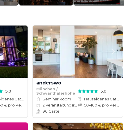
anderswo
München /
5,0
5,0
Schwanthalerhöhe
Hauseigenes Catering
Seminar Room
Hauseigenes Catering
100–150 € pro Person
2
Veranstaltungsräume
50–100 € pro Person
90
Gäste