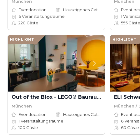
München
München
Eventlocation
Hauseigenes Catering
Eventloc
6
Veranstaltungsräume
1
Veranst
220
Gäste
555
Gäst
HIGHLIGHT
HIGHLIGHT
Out of the Blox - LEGO® Bauraum & Kreativ-Location
ELI Schw
München
München / 
Eventlocation
Hauseigenes Catering
Eventloc
1
Veranstaltungsräume
6
Veranst
100
Gäste
60
Gäste