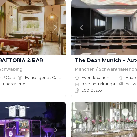
RATTORIA & BAR
Schwabing
München / Schwanthalerhö
t / Café
Hauseigenes Catering
Eventlocation
altungsräume
9
Veranstaltungsräume
200
Gäste