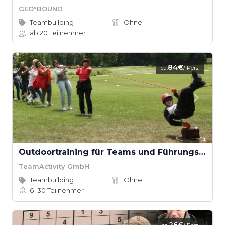
GEO°BOUND
Teambuilding
Ohne
ab 20
Teilnehmer
84€
ca.
/ Pers.
Outdoortraining für Teams und Führungskräfte
TeamActivity GmbH
Teambuilding
Ohne
6–30
Teilnehmer