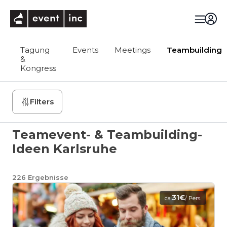
eventinc
Tagung
Events
Meetings
Teambuilding
&
Kongress
Filters
Teamevent- & Teambuilding-
Ideen Karlsruhe
226
Ergebnisse
31€
ca.
/ Pers.