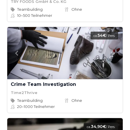
TRY FOODS GmbH & Co. KG
Teambuilding
Ohne
10–500
Teilnehmer
54€
ca.
/ Pers.
Crime Team Investigation
Time2Thrive
Teambuilding
Ohne
20–1000
Teilnehmer
34,90€
ca.
/ Pers.