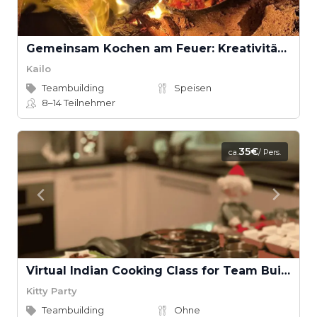
Gemeinsam Kochen am Feuer: Kreativität, Teamgeist und Genuss in der Natur
Kailo
Teambuilding
Speisen
8–14
Teilnehmer
35€
ca.
/ Pers.
Virtual Indian Cooking Class for Team Building with Dancing Chef
Kitty Party
Teambuilding
Ohne