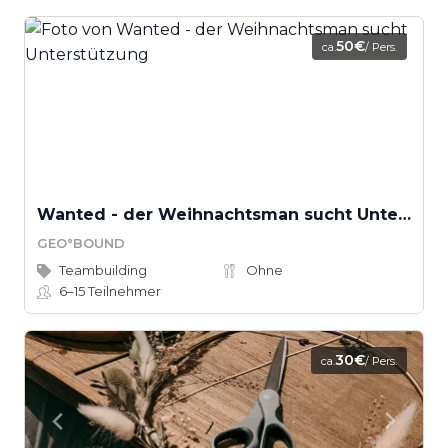
50€
ca.
/ Pers.
Wanted - der Weihnachtsman sucht Unterstützung
GEO°BOUND
Teambuilding
Ohne
6–15
Teilnehmer
30€
ca.
/ Pers.