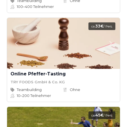
Teambuilding
Ohne
100–400
Teilnehmer
33€
ca.
/ Pers.
Online Pfeffer-Tasting
TRY FOODS GmbH & Co. KG
Teambuilding
Ohne
10–200
Teilnehmer
45€
ca.
/ Pers.