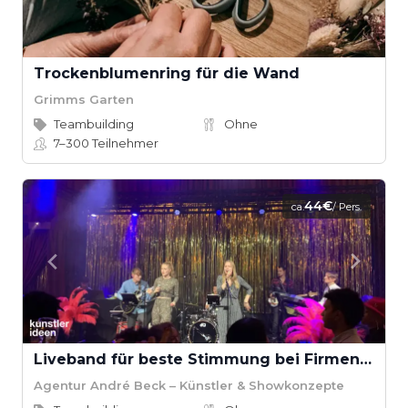
Trockenblumenring für die Wand
Grimms Garten
Teambuilding
Ohne
7–300
Teilnehmer
44€
ca.
/ Pers.
Liveband für beste Stimmung bei Firmenevents
Agentur André Beck – Künstler & Showkonzepte