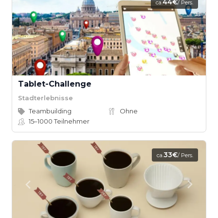
44€
ca.
/ Pers.
Tablet-Challenge
Stadterlebnisse
Teambuilding
Ohne
15–1000
Teilnehmer
33€
ca.
/ Pers.