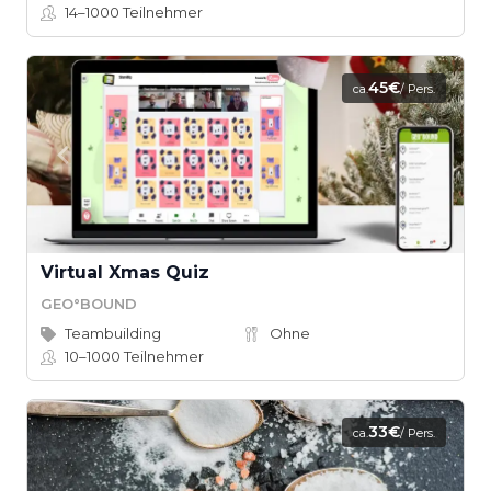
14–1000
Teilnehmer
45€
ca.
/ Pers.
Virtual Xmas Quiz
GEO°BOUND
Teambuilding
Ohne
10–1000
Teilnehmer
33€
ca.
/ Pers.