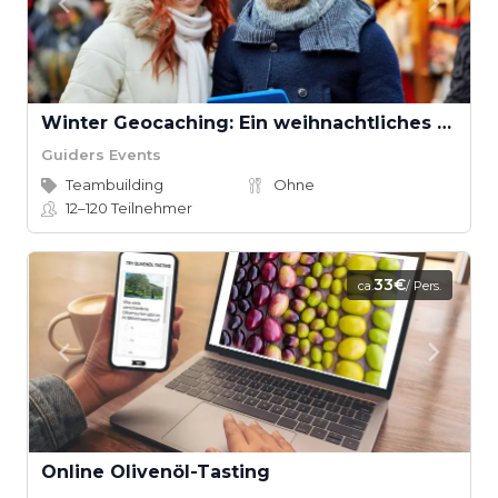
Winter Geocaching: Ein weihnachtliches Abenteuer für Teams
Guiders Events
Teambuilding
Ohne
12–120
Teilnehmer
33€
ca.
/ Pers.
Online Olivenöl-Tasting