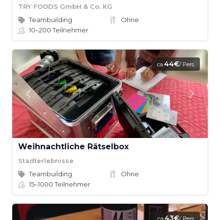
TRY FOODS GmbH & Co. KG
Teambuilding
Ohne
10–200
Teilnehmer
44€
ca.
/ Pers.
Weihnachtliche Rätselbox
Stadterlebnisse
Teambuilding
Ohne
15–1000
Teilnehmer
43€
ca.
/ Pers.