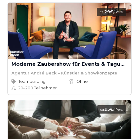
29€
ca.
/ Pers.
Moderne Zaubershow für Events & Tagungen
Agentur André Beck – Künstler & Showkonzepte
Teambuilding
Ohne
20–200
Teilnehmer
95€
ca.
/ Pers.