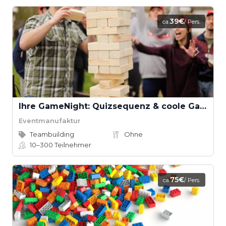
39€
ca.
/ Pers.
Ihre GameNight: Quizsequenz & coole Games
Eventmanufaktur
Teambuilding
Ohne
10–300
Teilnehmer
75€
ca.
/ Pers.