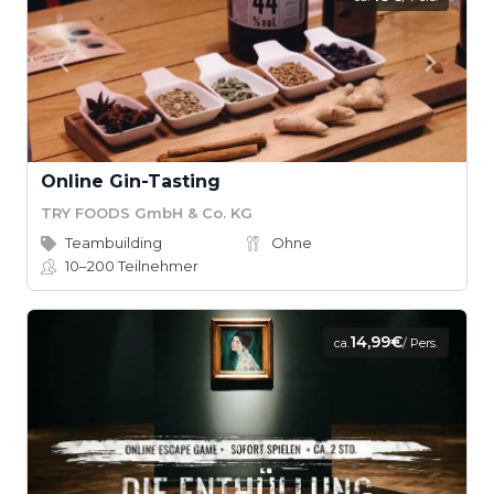
Online Gin-Tasting
TRY FOODS GmbH & Co. KG
Teambuilding
Ohne
10–200
Teilnehmer
14,99€
ca.
/ Pers.