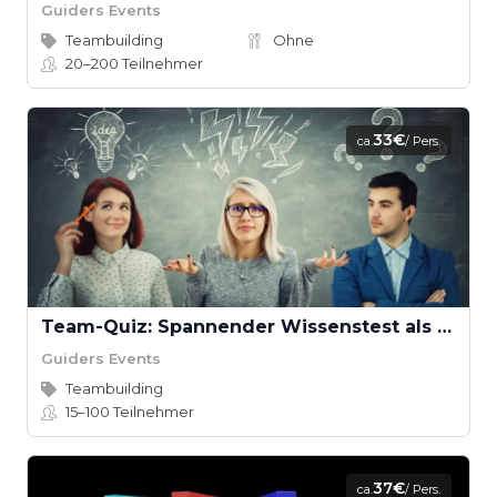
Guiders Events
Teambuilding
Ohne
20–200
Teilnehmer
33€
ca.
/ Pers.
Team-Quiz: Spannender Wissenstest als Teamevent
Guiders Events
Teambuilding
15–100
Teilnehmer
37€
ca.
/ Pers.