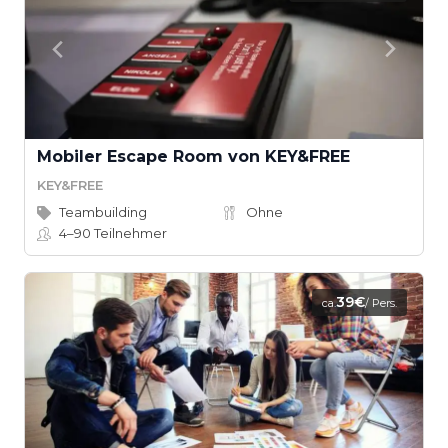
Mobiler Escape Room von KEY&FREE
KEY&FREE
Teambuilding
Ohne
4–90
Teilnehmer
39€
ca.
/ Pers.