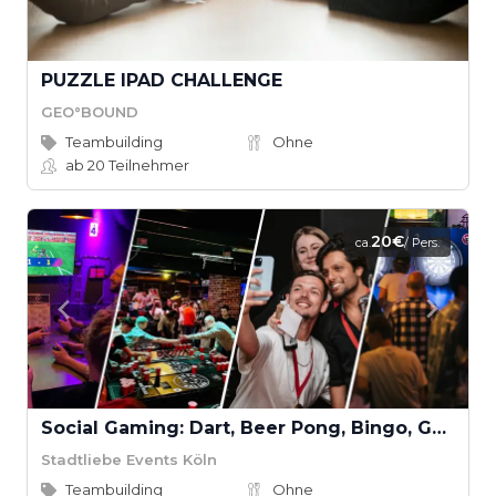
PUZZLE IPAD CHALLENGE
GEO°BOUND
Teambuilding
Ohne
ab 20
Teilnehmer
20€
ca.
/ Pers.
Social Gaming: Dart, Beer Pong, Bingo, Gaming, Kicker, Kneipenquiz & Schocken
Stadtliebe Events Köln
Teambuilding
Ohne