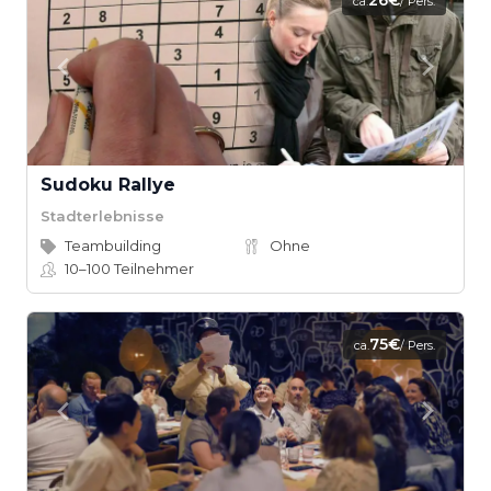
26€
ca.
/ Pers.
Sudoku Rallye
Stadterlebnisse
Teambuilding
Ohne
10–100
Teilnehmer
75€
ca.
/ Pers.