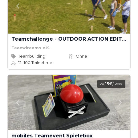
Teamchallenge - OUTDOOR ACTION EDITION
Teamdreams e.K.
Teambuilding
Ohne
12–100
Teilnehmer
15€
ca.
/ Pers.
mobiles Teamevent Spielebox