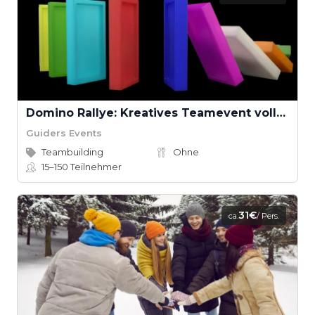
Domino Rallye: Kreatives Teamevent voller Spannung
Guiders Events
Teambuilding
Ohne
15–150
Teilnehmer
31€
ca.
/ Pers.