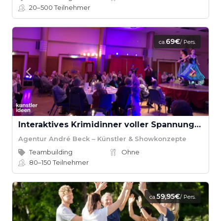
20–500
Teilnehmer
69€
ca.
/ Pers.
Interaktives Krimidinner voller Spannung & Humor
Agentur André Beck – Künstler & Showkonzepte
Teambuilding
Ohne
80–150
Teilnehmer
59,95€
ca.
/ Pers.