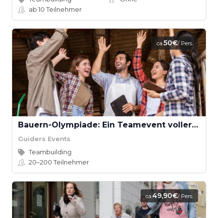
ab 10
Teilnehmer
50€
ca.
/ Pers.
Bauern-Olympiade: Ein Teamevent voller ländlicher Herausforderungen
Guiders Events
Teambuilding
20–200
Teilnehmer
49,90€
ca.
/ Pers.