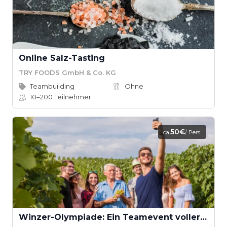
Online Salz-Tasting
TRY FOODS GmbH & Co. KG
Teambuilding
Ohne
10–200
Teilnehmer
50€
ca.
/ Pers.
Winzer-Olympiade: Ein Teamevent voller Spaß und Kultur