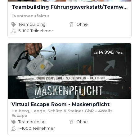
Teambuilding Führungswerkstatt/Teamwerkstatt
Eventmanufaktur
Teambuilding
Ohne
5–100
Teilnehmer
14,99€
ca.
/ Pers.
Virtual Escape Room - Maskenpflicht
Helberg, Lange, Schütz & Steiner GbR - 4Walls
Escape
Teambuilding
Ohne
1–1000
Teilnehmer