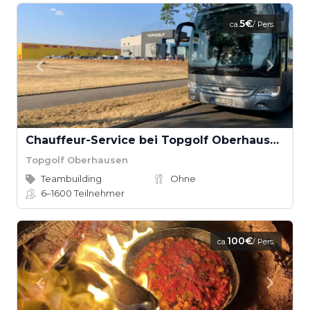
5€
ca.
/ Pers.
Chauffeur-Service bei Topgolf Oberhausen
Topgolf Oberhausen
Teambuilding
Ohne
6–1600
Teilnehmer
100€
ca.
/ Pers.