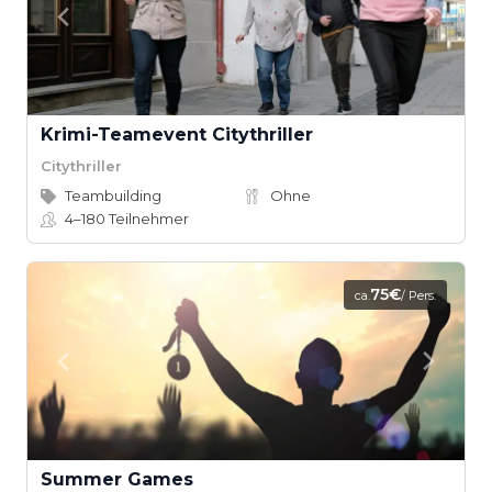
Krimi-Teamevent Citythriller
Citythriller
Teambuilding
Ohne
4–180
Teilnehmer
75€
ca.
/ Pers.
Summer Games