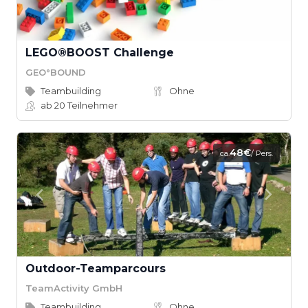
LEGO®BOOST Challenge
GEO°BOUND
Teambuilding
Ohne
ab 20
Teilnehmer
48€
ca.
/ Pers.
Outdoor-Teamparcours
TeamActivity GmbH
Teambuilding
Ohne